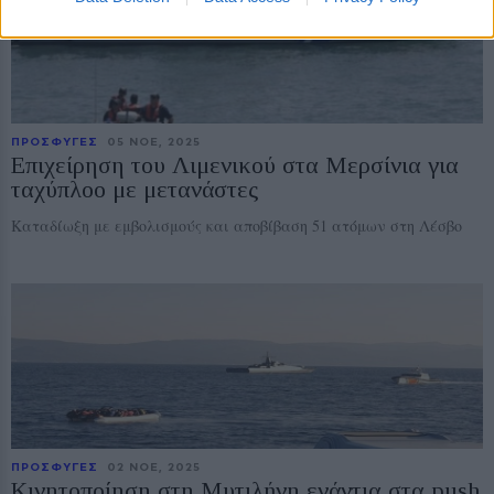
ΠΡΟΣΦΥΓΕΣ
05 ΝΟE, 2025
Επιχείρηση του Λιμενικού στα Μερσίνια για
ταχύπλοο με μετανάστες
Καταδίωξη με εμβολισμούς και αποβίβαση 51 ατόμων στη Λέσβο
ΠΡΟΣΦΥΓΕΣ
02 ΝΟE, 2025
Κινητοποίηση στη Μυτιλήνη ενάντια στα push