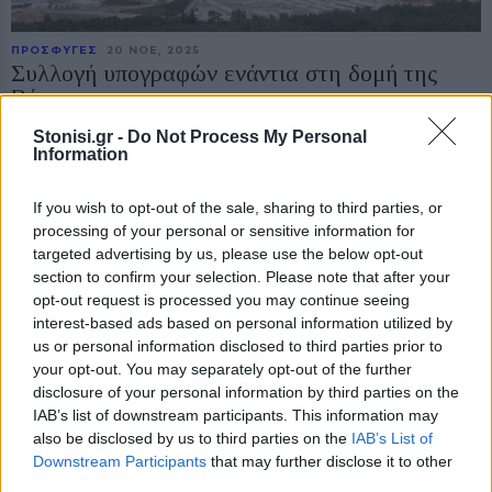
ΠΡΟΣΦΥΓΕΣ
20 ΝΟE, 2025
Συλλογή υπογραφών ενάντια στη δομή της
Βάστριας
Η οργάνωση Community Peacemaker Teams - Aegean Migrant Solidarity
Stonisi.gr -
Do Not Process My Personal
ξεκινά συλλογή υπογραφών καταγγέλλοντας σοβαρές
Information
παραλείψεις και κινδύνους στη νέα ΜΠΕ και ζητά την απόρριψή
της
If you wish to opt-out of the sale, sharing to third parties, or
processing of your personal or sensitive information for
targeted advertising by us, please use the below opt-out
section to confirm your selection. Please note that after your
opt-out request is processed you may continue seeing
interest-based ads based on personal information utilized by
us or personal information disclosed to third parties prior to
your opt-out. You may separately opt-out of the further
disclosure of your personal information by third parties on the
IAB’s list of downstream participants. This information may
ΡΕΠΟΡΤΑΖ
ΠΡΟΣΦΥΓΕΣ
18 ΝΟE, 2025
Νεο όχι από Χριστόφα στη Βάστρια
also be disclosed by us to third parties on the
IAB’s List of
Downstream Participants
that may further disclose it to other
Το Δημοτικό Συμβούλιο Μυτιλήνης καλείται να αποφασίσει για τη
third parties.