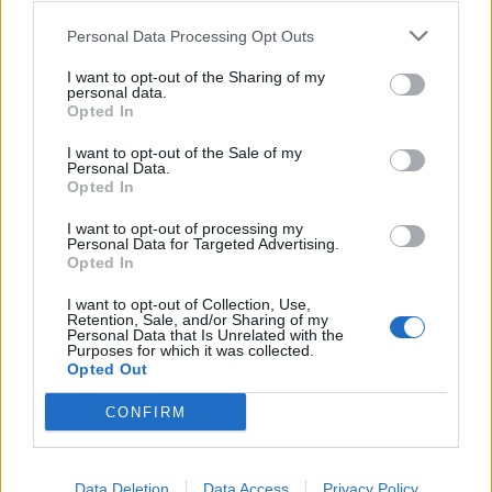
νέα Μελέτη Περιβαλλοντικών Επιπτώσεων που καταρρέει
τεχνικά ενώ το υπουργείο Μετανάστευσης επιμένει σε έναν
σχεδιασμό που αγνοεί θεσμούς, περιβάλλον και κοινωνία
Personal Data Processing Opt Outs
Γράφει ο ΘΡΑΣΟΣ ΑΒΡΑΑΜ
I want to opt-out of the Sharing of my
personal data.
Opted In
I want to opt-out of the Sale of my
Personal Data.
Opted In
I want to opt-out of processing my
Personal Data for Targeted Advertising.
Opted In
ΠΡΟΣΦΥΓΕΣ
07 ΝΟE, 2025
Σουδανοί πρόσφυγες στην πλατεία Σαπφούς
I want to opt-out of Collection, Use,
Retention, Sale, and/or Sharing of my
της Μυτιλήνης
Personal Data that Is Unrelated with the
Purposes for which it was collected.
Πραγματοποίησαν συγκέντρωση διαμαρτυρίας και ζήτησαν να
Opted Out
σταματήσει ο εμφύλιος πόλεμος στην χώρας τους και η γενοκτονία
που συντελείται εκεί
CONFIRM
Data Deletion
Data Access
Privacy Policy