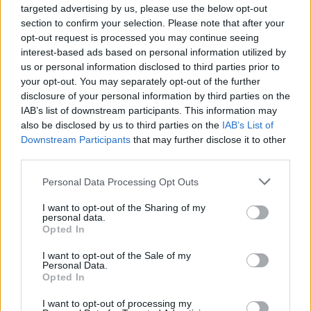
της Παναγίας
targeted advertising by us, please use the below opt-out
section to confirm your selection. Please note that after your
opt-out request is processed you may continue seeing
ΜΟΥΣΙΚΗ
interest-based ads based on personal information utilized by
Μουσικές πάνω στο κύμα στην
παραλία της Δρώτας
us or personal information disclosed to third parties prior to
Δύο ημέρες γεμάτες ζωντανή
your opt-out. You may separately opt-out of the further
μουσική, χορό και διασκέδαση από
disclosure of your personal information by third parties on the
τον Πολιτιστικό Εξωραϊστικό
IAB’s list of downstream participants. This information may
Σύλλογο «Η Δρώτα»
also be disclosed by us to third parties on the
IAB’s List of
Downstream Participants
that may further disclose it to other
third parties.
ΔΥΤΙΚΗ ΛΕΣΒΟΣ
Παρέμβαση για το Ειδικό
Personal Data Processing Opt Outs
Χωροταξικό Τουρισμού στη
Μήθυμνα
I want to opt-out of the Sharing of my
personal data.
Ο Δήμος Δυτικής Λέσβου ζητά την
Opted In
αλλαγή της κατάταξης της
περιοχής
I want to opt-out of the Sale of my
Personal Data.
Opted In
ΡΕΠΟΡΤΑΖ
ΔΡΑΣΕΙΣ
I want to opt-out of processing my
Στο Πανελλήνιον έκθεση