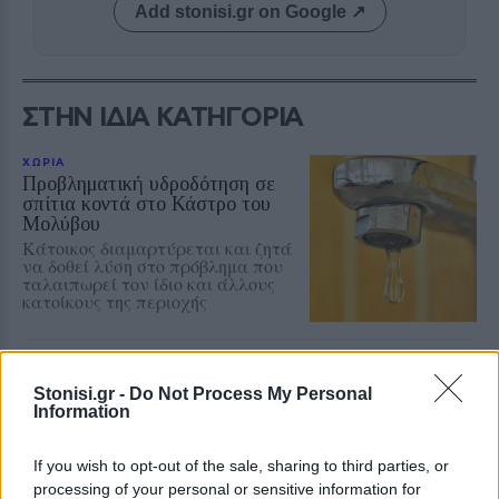
Add stonisi.gr on Google ↗
ΣΤΗΝ ΙΔΙΑ ΚΑΤΗΓΟΡΙΑ
ΧΩΡΙΑ
Προβληματική υδροδότηση σε
σπίτια κοντά στο Κάστρο του
Μολύβου
Κάτοικος διαμαρτύρεται και ζητά
να δοθεί λύση στο πρόβλημα που
ταλαιπωρεί τον ίδιο και άλλους
κατοίκους της περιοχής
ΧΩΡΙΑ
Η Αγιάσος τιμά τον Γιάννη
Stonisi.gr -
Do Not Process My Personal
Χατζηβασιλείου
Information
Εκδήλωση για τον επί 45 χρόνια
αρχισυντάκτη και διευθυντή του
περιοδικού «ΑΓΙΑΣΟΣ», τη
If you wish to opt-out of the sale, sharing to third parties, or
Δευτέρα 10 Αυγούστου στο «Χάνι»
processing of your personal or sensitive information for