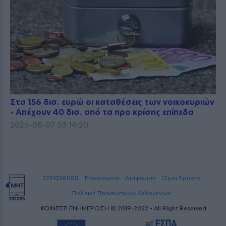
Στα 156 δισ. ευρώ οι καταθέσεις των νοικοκυριών
- Απέχουν 40 δισ. από τα προ κρίσης επίπεδα
2026-08-07 03:14:20
2251028000
Επικοινωνία
Διαφήμιση
Όροι Χρήσης -
Πολιτική Προσωπικών Δεδομένων
ΚΟΙΝΣΕΠ ΕΝΗΜΕΡΩΣΗ © 2019-2022 - All Right Reserved