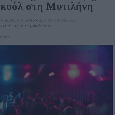
λκοόλ στη Μυτιλήνη
λικους, άγνωστο όμως σε γονείς και
ι ευθύνες που προκύπτουν
9/2025