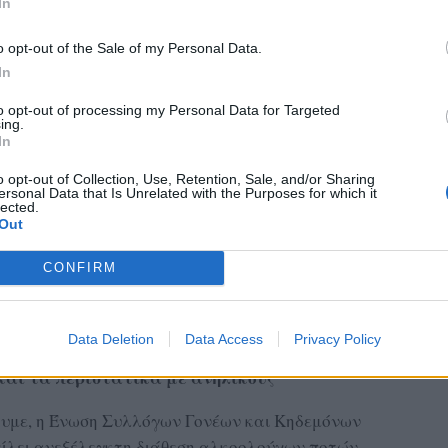
In
o opt-out of the Sale of my Personal Data.
In
to opt-out of processing my Personal Data for Targeted
ing.
In
o opt-out of Collection, Use, Retention, Sale, and/or Sharing
ersonal Data that Is Unrelated with the Purposes for which it
lected.
Out
CONFIRM
Data Deletion
Data Access
Privacy Policy
και τα περιστατικά με ανήλικους
ουμε, η Ένωση Συλλόγων Γονέων και Κηδεμόνων
είλει ανεξέλεγκτη διάθεση αλκοολούχων ποτών