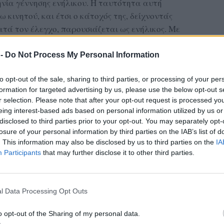
νία γέννησης ενήλικου. Η ταυτότητα αυτή
κινητού, και έτσι ο κάτοχός της, δείχνοντάς
ατά τον έλεγχο, παρουσιάζεται ως ενήλικος. Με
 μπει, να παραγγείλει αλκοόλ και να
έκθετος σε αλκοόλ που δεν είναι σε ηλικία να
 -
Do Not Process My Personal Information
to opt-out of the sale, sharing to third parties, or processing of your per
ροβαίνουν σε αυτή την πράξη φαίνεται πως δεν
formation for targeted advertising by us, please use the below opt-out s
r selection. Please note that after your opt-out request is processed y
ς της ενέργειας καθώς η επίδειξη πλαστής
eing interest-based ads based on personal information utilized by us or
και μπορεί να έχει νομικές συνέπειες. Ωστόσο,
disclosed to third parties prior to your opt-out. You may separately opt-
 μια «έξυπνη λύση» που έχει κανονικοποιηθεί
losure of your personal information by third parties on the IAB’s list of
θεται ζήτημα υγείας λόγω της χρήσης και πιθανής
. This information may also be disclosed by us to third parties on the
IA
Participants
that may further disclose it to other third parties.
ΔΙΑΦΗΜΙΣΗ
l Data Processing Opt Outs
o opt-out of the Sharing of my personal data.