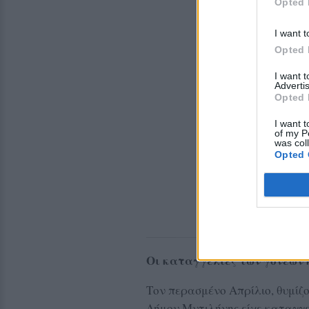
Opted 
I want t
Opted 
I want 
Advertis
Opted 
I want t
of my P
was col
Opted 
Οι καταγγελίες των γονέων 
Τον περασμένο Απρίλιο, θυμίζ
Δήμου Μυτιλήνης είχε καταγγ