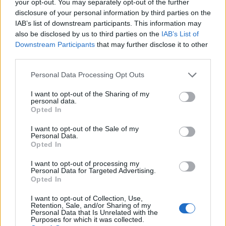
your opt-out. You may separately opt-out of the further
είναι φασίστας. Εγώ θα υπερασπιστώ τις αξίες,
disclosure of your personal information by third parties on the
όπως όλοι αυτοί που πήγαν στα ξερονήσια».
IAB’s list of downstream participants. This information may
also be disclosed by us to third parties on the
IAB’s List of
Downstream Participants
that may further disclose it to other
third parties.
Personal Data Processing Opt Outs
I want to opt-out of the Sharing of my
personal data.
Opted In
I want to opt-out of the Sale of my
Personal Data.
Opted In
I want to opt-out of processing my
Personal Data for Targeted Advertising.
Opted In
Η κίνηση αυτή, που αρχικά έφερε το μήνυμα «Stop
genocide – Λευτεριά στην Παλαιστίνη», δέχθηκε
I want to opt-out of Collection, Use,
Retention, Sale, and/or Sharing of my
επιθέσεις με μπογιές και προσθήκες όπως η λέξη
Personal Data that Is Unrelated with the
Purposes for which it was collected.
«Χαμάς». Όμως, επανειλημμένα, το σύνθημα