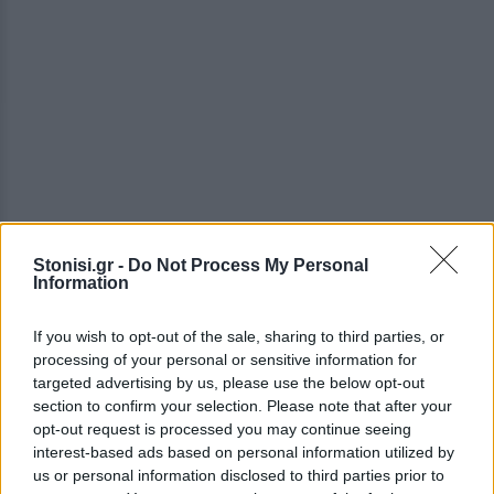
Stonisi.gr -
Do Not Process My Personal
Information
If you wish to opt-out of the sale, sharing to third parties, or
processing of your personal or sensitive information for
targeted advertising by us, please use the below opt-out
section to confirm your selection. Please note that after your
opt-out request is processed you may continue seeing
Ο ίδιος τονίζει ότι δεν πρόκειται να κάνει πίσω:
interest-based ads based on personal information utilized by
us or personal information disclosed to third parties prior to
«Δεν μπορούμε να είμαστε με τον Νετανιάχου που