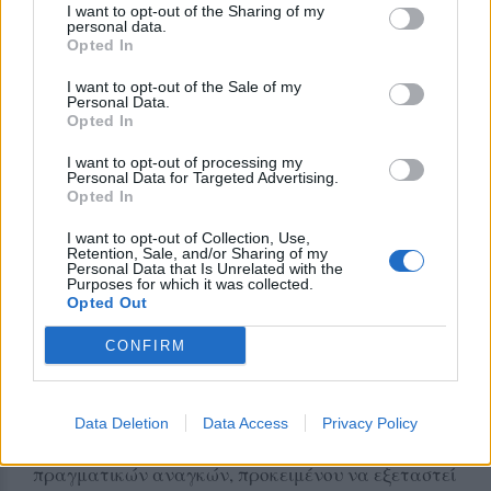
I want to opt-out of the Sharing of my
περισσότερο στην καθημερινή ζωή της πόλης.
personal data.
Opted In
Οφέλη για την κοινωνία και την αγορά
I want to opt-out of the Sale of my
Personal Data.
Ο αντιπεριφερειάρχης Κοινωνικής Μέριμνας
Opted In
Μιχάλης Δήσσος υπογράμμισε ότι η δράση ενισχύει
I want to opt-out of processing my
την κοινωνική ένταξη των ηλικιωμένων και
Personal Data for Targeted Advertising.
παράλληλα καλλιεργεί μια νέα κουλτούρα
Opted In
χρήσης των μέσων μαζικής μεταφοράς.
I want to opt-out of Collection, Use,
Retention, Sale, and/or Sharing of my
Personal Data that Is Unrelated with the
Από την πλευρά του ο αντιπεριφερειάρχης Λέσβου
Purposes for which it was collected.
Κώστας Αρώνης χαρακτήρισε την πρωτοβουλία
Opted Out
σημαντική κοινωνική παρέμβαση που αναδεικνύει
CONFIRM
το ανθρώπινο πρόσωπο της Περιφέρειας, ενώ ο
αντιπεριφερειάρχης Οικονομικών και Διοίκησης
Δημήτρης Καλλίας εξήγησε ότι η πιλοτική
Data Deletion
Data Access
Privacy Policy
εφαρμογή θα επιτρέψει την καταγραφή των
πραγματικών αναγκών, προκειμένου να εξεταστεί