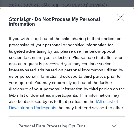
πολυετούς διεκδίκησης των συνταξιουχικών
οργανώσεων και τόνισε ότι, παρά το γεγονός ότι
δεν λύνει τα συνολικά οικονομικά προβλήματα
Stonisi.gr -
Do Not Process My Personal
Information
των συνταξιούχων, αποτελεί μια σημαντική
ανάσα για μια κοινωνική ομάδα που έχει δεχθεί
If you wish to opt-out of the sale, sharing to third parties, or
ισχυρές πιέσεις τα τελευταία χρόνια λόγω της
processing of your personal or sensitive information for
ακρίβειας και των περικοπών.
targeted advertising by us, please use the below opt-out
section to confirm your selection. Please note that after your
Στο ίδιο μήκος κύματος κινήθηκε και ο πρόεδρος
opt-out request is processed you may continue seeing
interest-based ads based on personal information utilized by
των Πολιτικών Συνταξιούχων Παναγιώτης
us or personal information disclosed to third parties prior to
Γιαννίκος, ο οποίος σημείωσε ότι το σημαντικότερο
your opt-out. You may separately opt-out of the further
όφελος δεν είναι μόνο οικονομικό.
disclosure of your personal information by third parties on the
IAB’s list of downstream participants. This information may
«Μετακίνηση σημαίνει κίνηση και η κίνηση είναι
also be disclosed by us to third parties on the
IAB’s List of
ζωή», ανέφερε χαρακτηριστικά, επισημαίνοντας
Downstream Participants
that may further disclose it to other
third parties.
ότι η δυνατότητα μετακίνησης βοηθά τους
ηλικιωμένους να παραμένουν ενεργοί, να
Personal Data Processing Opt Outs
διατηρούν κοινωνικές επαφές και να συμμετέχουν