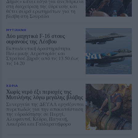
Δήμος» κάνει λόγο για ανεπάρκεια
στη διαχείριση της ύδρευσης και
θέτει σειρά ερωτημάτων για τη
βλάβη στη Σουράδα
ΜΥΤΙΛΗΝΗ
Δύο μαχητικά F‑16 στους
ουρανούς της Λέσβου
Εκπαιδευτική δραστηριότητα
Πολεμικής Αεροπορίας και
Στρατού Ξηράς από τις 13.50 έως
τις 14.20
ΧΩΡΙΑ
Χωρίς νερό έξι περιοχές της
Μυτιλήνης λόγω μεγάλης βλάβης
Συνεργεία της ΔΕΥΑΛ εργάζονται
πυρετωδώς για την αποκατάσταση
της υδροδότησης σε Πυργί,
Αλυφαντά, Κέδρο, Παγανή,
Λακέρδα και Γαϊδαρανήφορο