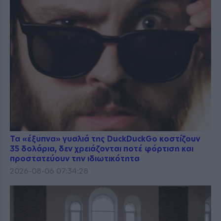
Τα «έξυπνα» γυαλιά της DuckDuckGo κοστίζουν
35 δολάρια, δεν χρειάζονται ποτέ φόρτιση και
προστατεύουν την ιδιωτικότητα
2026-08-06 07:34:28