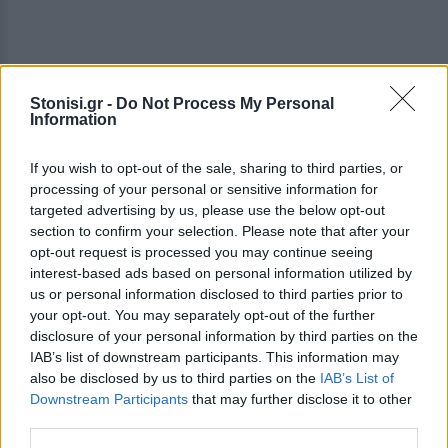
Stonisi.gr -
Do Not Process My Personal
Information
If you wish to opt-out of the sale, sharing to third parties, or
processing of your personal or sensitive information for
targeted advertising by us, please use the below opt-out
Ο δήμαρχος Παναγιώτης Χριστόφας, παίρνοντας
section to confirm your selection. Please note that after your
τον λόγο, παραδέχτηκε ότι από την πρώτη στιγμή
opt-out request is processed you may continue seeing
που ανέλαβε γνώριζε τα σοβαρά προβλήματα και
interest-based ads based on personal information utilized by
τις καθυστερήσεις. «Ο στόχος μας ήταν να
us or personal information disclosed to third parties prior to
your opt-out. You may separately opt-out of the further
ολοκληρωθεί το παραλιακό μέτωπο πριν την
disclosure of your personal information by third parties on the
τουριστική περίοδο, γι’ αυτό και προτιμήσαμε να
IAB’s list of downstream participants. This information may
δοθεί η Κομνηνάκη. Όμως ακόμη και εκεί υπήρχαν
also be disclosed by us to third parties on the
IAB’s List of
τεράστιες καθυστερήσεις», ανέφερε
Downstream Participants
that may further disclose it to other
third parties.
χαρακτηριστικά. Υπογράμμισε πως, με δεδομένη