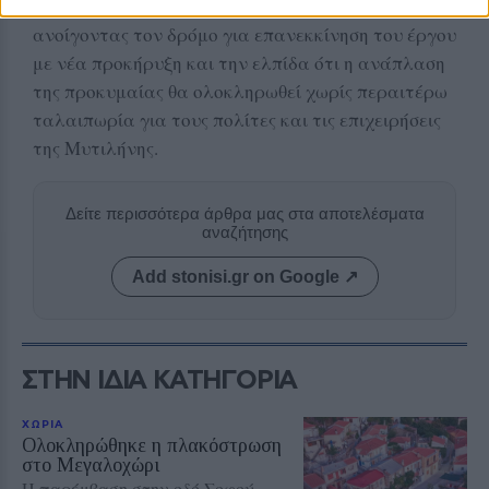
την εταιρεία του Αλέξανδρου Μεταξά,
ανοίγοντας τον δρόμο για επανεκκίνηση του έργου
με νέα προκήρυξη και την ελπίδα ότι η ανάπλαση
της προκυμαίας θα ολοκληρωθεί χωρίς περαιτέρω
ταλαιπωρία για τους πολίτες και τις επιχειρήσεις
της Μυτιλήνης.
Δείτε περισσότερα άρθρα μας στα αποτελέσματα
αναζήτησης
Add stonisi.gr on Google ↗
ΣΤΗΝ ΙΔΙΑ ΚΑΤΗΓΟΡΙΑ
ΧΩΡΙΑ
Ολοκληρώθηκε η πλακόστρωση
στο Μεγαλοχώρι
Η παρέμβαση στην οδό Σοφού