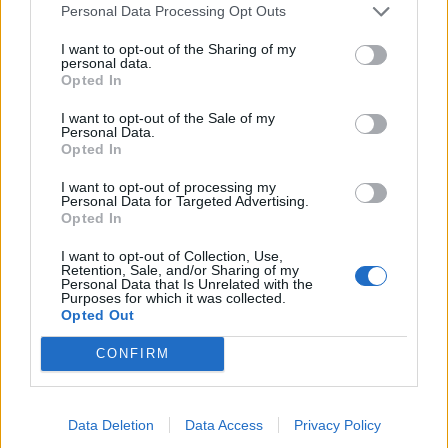
την απόφαση δικαίωσης του εργολάβου από το
Personal Data Processing Opt Outs
Υπουργείο, το καλύτερο για την πόλη είναι η
I want to opt-out of the Sharing of my
οριστική διακοπή της εργολαβίας, η αποζημίωση
personal data.
του εργολάβου και η άμεση επικαιροποίηση της
Opted In
μελέτης ώστε να προκηρυχθεί νέο έργο εντός του
I want to opt-out of the Sale of my
έτους.
Personal Data.
Opted In
Η επικεφαλής της Λαϊκής Συσπείρωσης, Νίκη
I want to opt-out of processing my
Τσιριγώτη, εξέφρασε τη συμφωνία της με τη
Personal Data for Targeted Advertising.
Opted In
διάλυση της εργολαβίας, τονίζοντας ότι το
υφιστάμενο νομοθετικό πλαίσιο δίνει μεγάλα
I want to opt-out of Collection, Use,
Retention, Sale, and/or Sharing of my
περιθώρια αποζημιώσεων στους εργολάβους, αλλά
Personal Data that Is Unrelated with the
Purposes for which it was collected.
η ολοκλήρωση του έργου με άλλον ανάδοχο είναι
Opted Out
προτιμότερη για το συμφέρον της πόλης.
CONFIRM
Παρά τις αντιρρήσεις και τους προβληματισμούς
για την επόμενη μέρα, το Δημοτικό Συμβούλιο
αποφάσισε ομόφωνα να διακόψει τη σύμβαση με
Data Deletion
Data Access
Privacy Policy