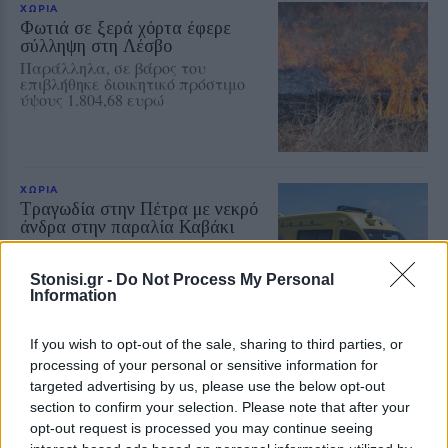
ΧΩΡΙΑ
Φωτιά σε ξερά χόρτα έφερε
σύλληψη στη Λέσβο
Παράλληλα, σε βάρος του
επιβλήθηκε διοικητικό πρόστιμο
ύψους 1.804,68 ευρώ
ΧΩΡΙΑ
Τραγωδία στην Πέτρα με νεκρό
άνδρα στην παραλία Καβάκι
Ανασύρθηκε χωρίς τις αισθήσεις
του και μεταφέρθηκε στο Κέντρο
Υγείας Καλλονής, όπου
Stonisi.gr -
Do Not Process My Personal
διαπιστώθηκε ο θάνατός του
Information
If you wish to opt-out of the sale, sharing to third parties, or
processing of your personal or sensitive information for
ΧΩΡΙΑ
targeted advertising by us, please use the below opt-out
Η Θερμή γιόρτασε τους
γευστικούς θησαυρούς της
section to confirm your selection. Please note that after your
Λέσβου
opt-out request is processed you may continue seeing
Λάδι και τυρί βρέθηκαν στο