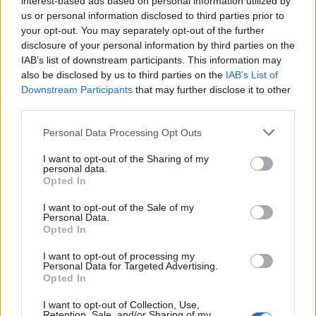
interest-based ads based on personal information utilized by
επίκεντρο της γιορτής που
us or personal information disclosed to third parties prior to
πραγματοποιήθηκε στο Δημοτικό
your opt-out. You may separately opt-out of the further
Σχολείο της Θερμής, στο πλαίσιο
του Taste Lesvos και του Λεσβιακού
disclosure of your personal information by third parties on the
Καλοκαιριού
IAB’s list of downstream participants. This information may
also be disclosed by us to third parties on the
IAB’s List of
ΠΟΛΙΤΙΚΗ
Downstream Participants
that may further disclose it to other
Στη Θεσσαλονίκη τα
third parties.
αποκαλυπτήρια του οικονομικού
προγράμματος της ΕΛ.Α.Σ.
Personal Data Processing Opt Outs
Ο Αλέξης Τσίπρας παρουσιάζει
στις αρχές Σεπτεμβρίου το
I want to opt-out of the Sharing of my
τετραετές σχέδιο της Ελληνικής
personal data.
Αριστερής Συμπαράταξης για την
Opted In
ακρίβεια, τη φορολογική
δικαιοσύνη, την παραγωγική
I want to opt-out of the Sale of my
ανασυγκρότηση και την ενίσχυση
Personal Data.
του κοινωνικού κράτους
Opted In
ΧΩΡΙΑ
I want to opt-out of processing my
Personal Data for Targeted Advertising.
Μέρα και νύχτα ανοιχτές οι
Opted In
πόρτες της Παναγίας στην
Αγιάσο
I want to opt-out of Collection, Use,
Από το πρωί της Τετάρτης έως τα
Retention, Sale, and/or Sharing of my