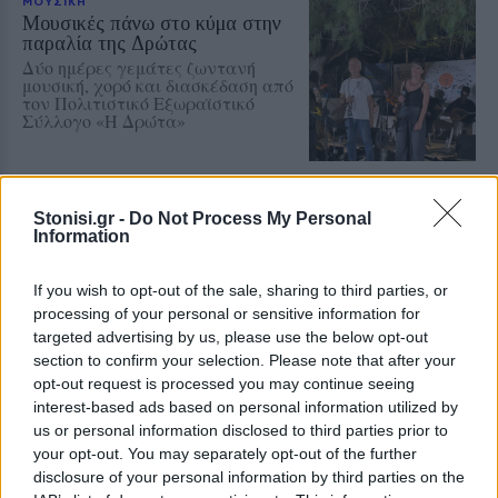
ΜΟΥΣΙΚΗ
Μουσικές πάνω στο κύμα στην
παραλία της Δρώτας
Δύο ημέρες γεμάτες ζωντανή
μουσική, χορό και διασκέδαση από
τον Πολιτιστικό Εξωραϊστικό
Σύλλογο «Η Δρώτα»
ΔΥΤΙΚΗ ΛΕΣΒΟΣ
Stonisi.gr -
Do Not Process My Personal
Παρέμβαση για το Ειδικό
Information
Χωροταξικό Τουρισμού στη
Μήθυμνα
Ο Δήμος Δυτικής Λέσβου ζητά την
If you wish to opt-out of the sale, sharing to third parties, or
αλλαγή της κατάταξης της
processing of your personal or sensitive information for
περιοχής
targeted advertising by us, please use the below opt-out
section to confirm your selection. Please note that after your
opt-out request is processed you may continue seeing
interest-based ads based on personal information utilized by
ΡΕΠΟΡΤΑΖ
ΔΡΑΣΕΙΣ
Στο Πανελλήνιον έκθεση
us or personal information disclosed to third parties prior to
σύνδεσης του σήμερα της
your opt-out. You may separately opt-out of the further
Μυτιλήνης με το χθες
disclosure of your personal information by third parties on the
Μια έκθεση διοργανωμένη από τον