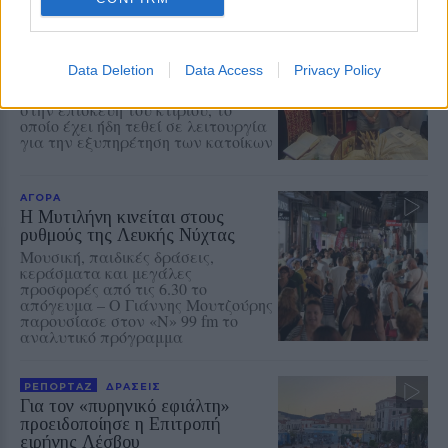
ΧΩΡΙΑ
Αγιασμός στο ανακαινισμένο
Κοινοτικό Γραφείο
Data Deletion
Data Access
Privacy Policy
Παλαιοχωρίου
Ο Δήμος Μυτιλήνης προχώρησε
στην επισκευή του κτιρίου, το
οποίο έχει ήδη τεθεί σε λειτουργία
για την εξυπηρέτηση των κατοίκων
ΑΓΟΡΑ
Η Μυτιλήνη κινείται στους
ρυθμούς της Λευκής Νύχτας
Μουσική, παιδικές δράσεις,
κεράσματα και μεγάλες
προσφορές από τις 6.30 το
απόγευμα – Ο Γιάννης Μουτζούρης
παρουσίασε στον «Ν» 99 fm το
αναλυτικό πρόγραμμα
ΡΕΠΟΡΤΑΖ
ΔΡΑΣΕΙΣ
Για τον «πυρηνικό εφιάλτη»
προειδοποίησε η Επιτροπή
ειρήνης Λέσβου