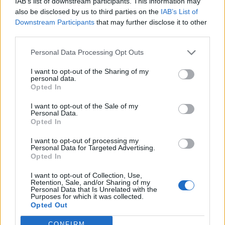
IAB’s list of downstream participants. This information may
Εμπορικό Σύλλογο Μυτιλήνης
also be disclosed by us to third parties on the
IAB’s List of
Downstream Participants
that may further disclose it to other
third parties.
ΜΟΥΣΙΚΗ
Personal Data Processing Opt Outs
Η γιορτή της τράτας ζωντάνεψε
ξανά στη Σκάλα Πολιχνίτου
I want to opt-out of the Sharing of my
Η αναπαράσταση του παλιού
personal data.
αλιευτικού εθίμου, οι
Opted In
παραδοσιακοί χοροί και η μουσική
γέμισαν το λιμάνι το βράδυ της 6ης
I want to opt-out of the Sale of my
Αυγούστου
Personal Data.
Opted In
ΠΡΟΣΦΥΓΕΣ
I want to opt-out of processing my
Personal Data for Targeted Advertising.
«Ένα βιβλίο, ένα χαμόγελο» για
Opted In
τα παιδιά του Κοινωνικού
Φροντιστηρίου Μυτιλήνης
I want to opt-out of Collection, Use,
Βραβεύτηκαν οι μαθητές για την
Retention, Sale, and/or Sharing of my
προσπάθειά τους – Ο Ματίν, παιδί
Personal Data that Is Unrelated with the
πρόσφυγας, πέρασε στη
Purposes for which it was collected.
Νοσηλευτική του Αριστοτελείου
Opted Out
Πανεπιστημίου Θεσσαλονίκης
CONFIRM