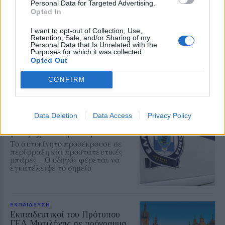
Personal Data for Targeted Advertising.
Opted In
ΡΕΠΟΡΤΑΖ
ΔΡΑΣΕΙΣ
I want to opt-out of Collection, Use,
Για τον «πυρηνικό εφιάλτη»
Retention, Sale, and/or Sharing of my
προειδοποίησε η Επιτροπή
Personal Data that Is Unrelated with the
Purposes for which it was collected.
ειρήνης Λέσβου
Opted Out
Μια συγκέντρωση γεμάτη
μηνύματα και νοήματα για τον
πόλεμο και την ειρήνη
CONFIRM
ΑΣΤΥΝΟΜΙΑ
Data Deletion
Data Access
Privacy Policy
Δικογραφία σε βάρος 23χρονου
για τροχαίο στην Πέτρα
Το αυτοκίνητο προσέκρουσε σε
περίφραξη και προστατευτικές
μπάρες – Ο οδηγός φέρεται να
εγκατέλειψε το σημείο
ΕΚΠΑΙΔΕΥΣΗ
Εκπαιδευτικοί του Πρότυπου
ΓΕΛ Μυτιλήνης σε πρόγραμμα