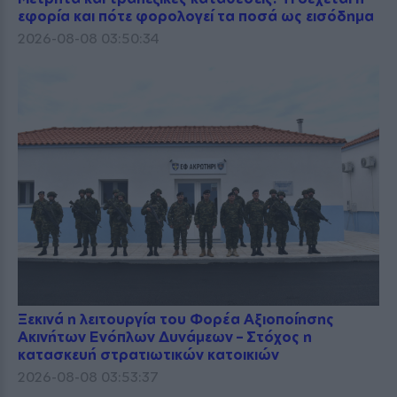
εφορία και πότε φορολογεί τα ποσά ως εισόδημα
2026-08-08 03:50:34
Ξεκινά η λειτουργία του Φορέα Αξιοποίησης
Ακινήτων Ενόπλων Δυνάμεων – Στόχος η
κατασκευή στρατιωτικών κατοικιών
2026-08-08 03:53:37