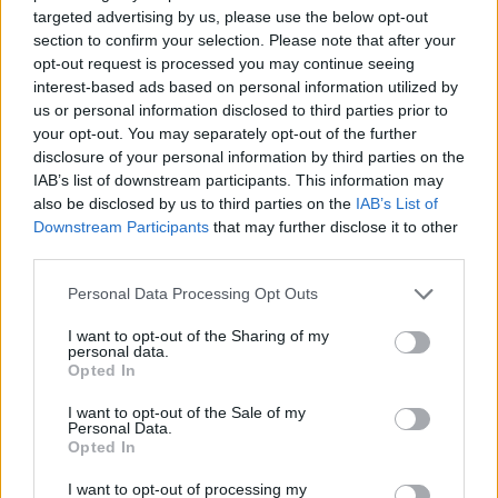
Μυτιλήνης με το χθες
targeted advertising by us, please use the below opt-out
Μια έκθεση διοργανωμένη από τον
section to confirm your selection. Please note that after your
Εμπορικό Σύλλογο Μυτιλήνης
opt-out request is processed you may continue seeing
interest-based ads based on personal information utilized by
us or personal information disclosed to third parties prior to
your opt-out. You may separately opt-out of the further
ΜΟΥΣΙΚΗ
disclosure of your personal information by third parties on the
Η γιορτή της τράτας ζωντάνεψε
ξανά στη Σκάλα Πολιχνίτου
IAB’s list of downstream participants. This information may
Η αναπαράσταση του παλιού
also be disclosed by us to third parties on the
IAB’s List of
αλιευτικού εθίμου, οι
Downstream Participants
that may further disclose it to other
παραδοσιακοί χοροί και η μουσική
third parties.
γέμισαν το λιμάνι το βράδυ της 6ης
Αυγούστου
Personal Data Processing Opt Outs
I want to opt-out of the Sharing of my
ΠΡΟΣΦΥΓΕΣ
personal data.
«Ένα βιβλίο, ένα χαμόγελο» για
Opted In
τα παιδιά του Κοινωνικού
Φροντιστηρίου Μυτιλήνης
I want to opt-out of the Sale of my
Βραβεύτηκαν οι μαθητές για την
Personal Data.
προσπάθειά τους – Ο Ματίν, παιδί
Opted In
πρόσφυγας, πέρασε στη
Νοσηλευτική του Αριστοτελείου
I want to opt-out of processing my
Πανεπιστημίου Θεσσαλονίκης