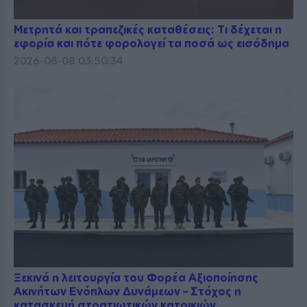
Μετρητά και τραπεζικές καταθέσεις: Τι δέχεται η
εφορία και πότε φορολογεί τα ποσά ως εισόδημα
2026-08-08 03:50:34
Ξεκινά η λειτουργία του Φορέα Αξιοποίησης
Ακινήτων Ενόπλων Δυνάμεων – Στόχος η
κατασκευή στρατιωτικών κατοικιών