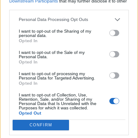
Downstream Participants
that may further disclose it to other
ΔΥΤΙΚΗ ΛΕΣΒΟΣ
third parties.
Παρέμβαση για το Ειδικό
Χωροταξικό Τουρισμού στη
Personal Data Processing Opt Outs
Μήθυμνα
Ο Δήμος Δυτικής Λέσβου ζητά την
I want to opt-out of the Sharing of my
αλλαγή της κατάταξης της
personal data.
περιοχής
Opted In
I want to opt-out of the Sale of my
Personal Data.
Opted In
ΡΕΠΟΡΤΑΖ
ΔΡΑΣΕΙΣ
Στο Πανελλήνιον έκθεση
σύνδεσης του σήμερα της
I want to opt-out of processing my
Personal Data for Targeted Advertising.
Μυτιλήνης με το χθες
Opted In
Μια έκθεση διοργανωμένη από τον
Εμπορικό Σύλλογο Μυτιλήνης
I want to opt-out of Collection, Use,
Retention, Sale, and/or Sharing of my
Personal Data that Is Unrelated with the
Purposes for which it was collected.
Opted Out
ΜΟΥΣΙΚΗ
Η γιορτή της τράτας ζωντάνεψε
CONFIRM
ξανά στη Σκάλα Πολιχνίτου
Η αναπαράσταση του παλιού