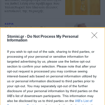
να δοθεί λύση στο πρόβλημα που
ταλαιπωρεί τον ίδιο και άλλους
κατοίκους της περιοχής
ΧΩΡΙΑ
Η Αγιάσος τιμά τον Γιάννη
Χατζηβασιλείου
Stonisi.gr -
Do Not Process My Personal
Εκδήλωση για τον επί 45 χρόνια
Information
αρχισυντάκτη και διευθυντή του
περιοδικού «ΑΓΙΑΣΟΣ», τη
Δευτέρα 10 Αυγούστου στο «Χάνι»
If you wish to opt-out of the sale, sharing to third parties, or
της Παναγίας
processing of your personal or sensitive information for
targeted advertising by us, please use the below opt-out
section to confirm your selection. Please note that after your
ΜΟΥΣΙΚΗ
Μουσικές πάνω στο κύμα στην
opt-out request is processed you may continue seeing
παραλία της Δρώτας
interest-based ads based on personal information utilized by
Δύο ημέρες γεμάτες ζωντανή
us or personal information disclosed to third parties prior to
μουσική, χορό και διασκέδαση από
your opt-out. You may separately opt-out of the further
τον Πολιτιστικό Εξωραϊστικό
Σύλλογο «Η Δρώτα»
disclosure of your personal information by third parties on the
IAB’s list of downstream participants. This information may
also be disclosed by us to third parties on the
IAB’s List of