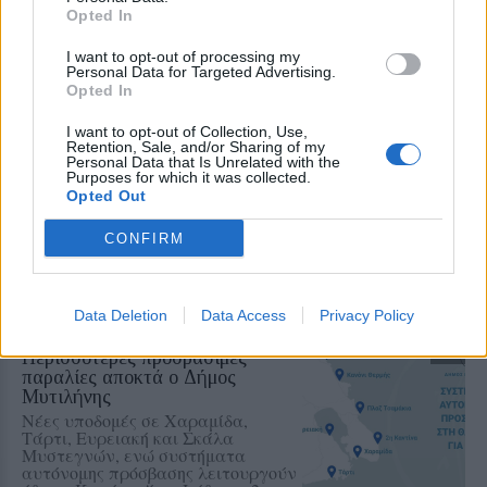
Opted In
Βόρειοι - βορειοανατολικοί άνεμοι
έως 8 μποφόρ και ριπές που τοπικά
μπορεί να φτάσουν τα 9 μποφόρ
I want to opt-out of processing my
Personal Data for Targeted Advertising.
Opted In
I want to opt-out of Collection, Use,
ΔΡΑΣΕΙΣ
Retention, Sale, and/or Sharing of my
Τα παιδιά ανακαλύπτουν το
Personal Data that Is Unrelated with the
Απολιθωμένο Δάσος μέσα από
Purposes for which it was collected.
ένα νέο παιχνίδι
Opted Out
Διαδραστική εκπαιδευτική δράση
στο Μουσείο του Σιγρίου, με
CONFIRM
αναμνηστικά για όλους και ετήσια
κάρτα ελεύθερης εισόδου για τον
νικητή
Data Deletion
Data Access
Privacy Policy
ΤΟΥΡΙΣΜΟΣ
Περισσότερες προσβάσιμες
παραλίες αποκτά ο Δήμος
Μυτιλήνης
Νέες υποδομές σε Χαραμίδα,
Τάρτι, Ευρειακή και Σκάλα
Μυστεγνών, ενώ συστήματα
αυτόνομης πρόσβασης λειτουργούν