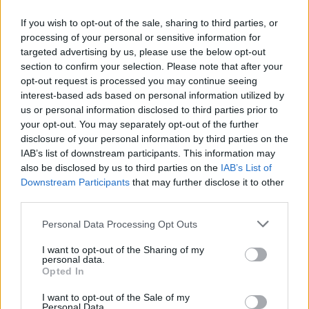
προγράμματος της ΕΛ.Α.Σ.
Ο Αλέξης Τσίπρας παρουσιάζει
If you wish to opt-out of the sale, sharing to third parties, or
στις αρχές Σεπτεμβρίου το
processing of your personal or sensitive information for
τετραετές σχέδιο της Ελληνικής
Αριστερής Συμπαράταξης για την
targeted advertising by us, please use the below opt-out
ακρίβεια, τη φορολογική
section to confirm your selection. Please note that after your
δικαιοσύνη, την παραγωγική
opt-out request is processed you may continue seeing
ανασυγκρότηση και την ενίσχυση
του κοινωνικού κράτους
interest-based ads based on personal information utilized by
us or personal information disclosed to third parties prior to
your opt-out. You may separately opt-out of the further
ΧΩΡΙΑ
disclosure of your personal information by third parties on the
Μέρα και νύχτα ανοιχτές οι
πόρτες της Παναγίας στην
IAB’s list of downstream participants. This information may
Αγιάσο
also be disclosed by us to third parties on the
IAB’s List of
Από το πρωί της Τετάρτης έως τα
Downstream Participants
that may further disclose it to other
μεσάνυχτα του
third parties.
Δεκαπενταύγουστου οι πόρτες του
Προσκυνήματος θα παραμένουν
Personal Data Processing Opt Outs
ανοικτές για τους πιστούς και
ιδιαίτερα για τους οδοιπόρους
I want to opt-out of the Sharing of my
personal data.
ΕΛΛΑΔΑ
Opted In
Νέο κύμα θυελλωδών ανέμων
θέτει σε επιφυλακή την Πολιτική
I want to opt-out of the Sale of my
Προστασία
Personal Data.