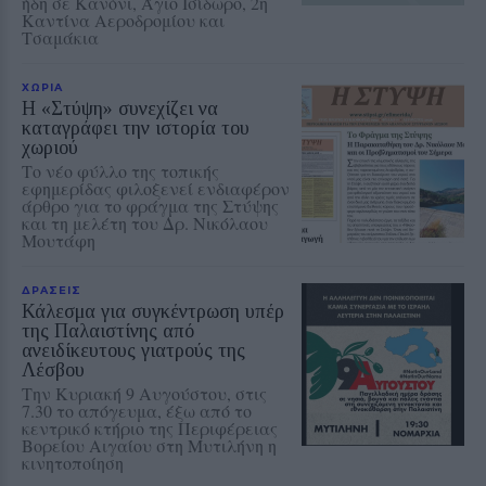
ήδη σε Κανόνι, Άγιο Ισίδωρο, 2η
Καντίνα Αεροδρομίου και
Τσαμάκια
ΧΩΡΙΑ
Η «Στύψη» συνεχίζει να
καταγράφει την ιστορία του
χωριού
Το νέο φύλλο της τοπικής
εφημερίδας φιλοξενεί ενδιαφέρον
άρθρο για το φράγμα της Στύψης
και τη μελέτη του Δρ. Νικόλαου
Μουτάφη
ΔΡΑΣΕΙΣ
Κάλεσμα για συγκέντρωση υπέρ
της Παλαιστίνης από
ανειδίκευτους γιατρούς της
Λέσβου
Την Κυριακή 9 Αυγούστου, στις
7.30 το απόγευμα, έξω από το
κεντρικό κτήριο της Περιφέρειας
Βορείου Αιγαίου στη Μυτιλήνη η
κινητοποίηση