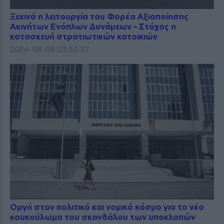
Ξεκινά η λειτουργία του Φορέα Αξιοποίησης
Ακινήτων Ενόπλων Δυνάμεων – Στόχος η
κατασκευή στρατιωτικών κατοικιών
2026-08-08 03:53:37
Οργή στον πολιτικό και νομικό κόσμο για το νέο
κουκούλωμα του σκανδάλου των υποκλοπών