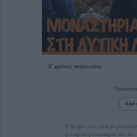
3
' χρόνος ανάγνωσης
Προσθέστε
Add 
Η Λέσβος, ένα νησί με μοναδι
φιλοξενεί μοναστήρια που δεν