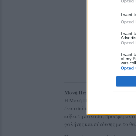
Opted 
I want t
Opted 
I want 
Advertis
Opted 
I want t
of my P
was col
Opted 
Μονή Παμμεγίστων Ταξιαρχ
Η Μονή Παμμεγίστων Ταξιαρχώ
ένα από τα πιο μαγευτικά τοπ
κόβει την ανάσα, προσφέροντα
γαλήνης και σύνδεσης με το θεί