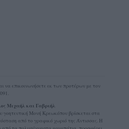
ναι να επικοινωνήσετε εκ των προτέρων με τον
091.
ος Μιχαήλ και Γαβριήλ
ου γοητευτική Μονή Κρεωκόπου βρίσκεται στα
πόσταση από το γραφικό χωριό της Άντισσας. Η
η από τα πολυσύχναστα μονοπάτια, προσφέρει