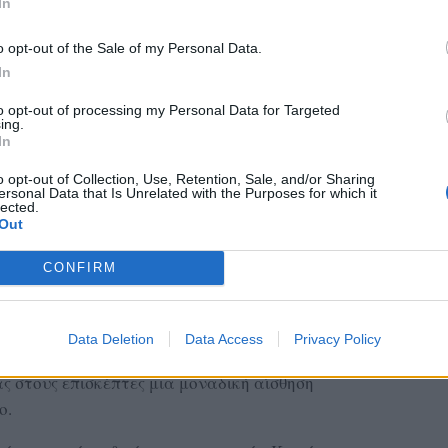
In
o opt-out of the Sale of my Personal Data.
In
to opt-out of processing my Personal Data for Targeted
ing.
In
o opt-out of Collection, Use, Retention, Sale, and/or Sharing
ersonal Data that Is Unrelated with the Purposes for which it
lected.
Out
CONFIRM
ών – Πυθαρίου
ν, γνωστή και ως Μονή Πυθαρίου, βρίσκεται σε
Data Deletion
Data Access
Privacy Policy
ία της Λέσβου. Περιβάλλεται από μια φύση που
ς στους επισκέπτες μια μοναδική αίσθηση
ο.