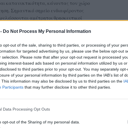
και κατανυκτικότητα, κάνοντας τον χώρο
τηση. Σημαντικό σημείο ενδιαφέροντος
υ φυλάσσονται αμέτρητοι θρησκευτικοί
 -
Do Not Process My Personal Information
να που χρονολογούνται από τον 10ο αιώνα.
ό 9.000 τίτλους βιβλίων, που αντανακλούν τη
to opt-out of the sale, sharing to third parties, or processing of your per
formation for targeted advertising by us, please use the below opt-out s
ική κληρονομιά της μονής.
r selection. Please note that after your opt-out request is processed y
ς ένας τόπος θρησκευτικής λατρείας, αλλά
eing interest-based ads based on personal information utilized by us or
τορίας και της παράδοσης του νησιού.
disclosed to third parties prior to your opt-out. You may separately opt-
losure of your personal information by third parties on the IAB’s list of
ΔΙΑΦΗΜΙΣΗ
. This information may also be disclosed by us to third parties on the
IA
Participants
that may further disclose it to other third parties.
l Data Processing Opt Outs
o opt-out of the Sharing of my personal data.