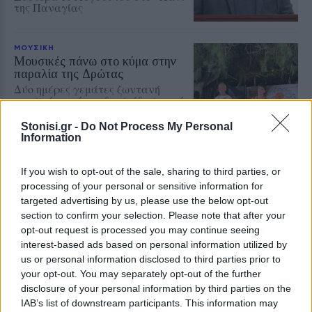
της Παναγίας
ΜΟΥΣΙΚΗ
Μουσικές πάνω στο κύμα στην
παραλία της Δρώτας
Δύο ημέρες γεμάτες ζωντανή
μουσική, χορό και διασκέδαση από
τον Πολιτιστικό Εξωραϊστικό
Σύλλογο «Η Δρώτα»
Stonisi.gr -
Do Not Process My Personal
Information
If you wish to opt-out of the sale, sharing to third parties, or
ΔΥΤΙΚΗ ΛΕΣΒΟΣ
processing of your personal or sensitive information for
Παρέμβαση για το Ειδικό
Χωροταξικό Τουρισμού στη
targeted advertising by us, please use the below opt-out
Μήθυμνα
section to confirm your selection. Please note that after your
Ο Δήμος Δυτικής Λέσβου ζητά την
opt-out request is processed you may continue seeing
αλλαγή της κατάταξης της
interest-based ads based on personal information utilized by
περιοχής
us or personal information disclosed to third parties prior to
your opt-out. You may separately opt-out of the further
disclosure of your personal information by third parties on the
IAB’s list of downstream participants. This information may
ΡΕΠΟΡΤΑΖ
ΔΡΑΣΕΙΣ