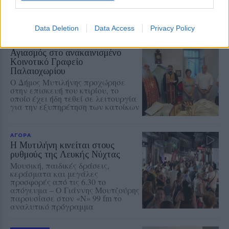
πρόσφυγας, πέρασε στη
Νοσηλευτική του Αριστοτελείου
Πανεπιστημίου Θεσσαλονίκης
Data Deletion
Data Access
Privacy Policy
ΧΩΡΙΑ
Αγιασμός στο ανακαινισμένο
Κοινοτικό Γραφείο
Παλαιοχωρίου
Ο Δήμος Μυτιλήνης προχώρησε
στην επισκευή του κτιρίου, το
οποίο έχει ήδη τεθεί σε λειτουργία
για την εξυπηρέτηση των κατοίκων
ΑΓΟΡΑ
Η Μυτιλήνη κινείται στους
ρυθμούς της Λευκής Νύχτας
Μουσική, παιδικές δράσεις,
κεράσματα και μεγάλες
προσφορές από τις 6.30 το
απόγευμα – Ο Γιάννης Μουτζούρης
παρουσίασε στον «Ν» 99 fm το
αναλυτικό πρόγραμμα