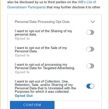
Στο Πανελλήνιον έκθεση
also be disclosed by us to third parties on the
IAB’s List of
σύνδεσης του σήμερα της
Downstream Participants
that may further disclose it to other
Μυτιλήνης με το χθες
third parties.
Μια έκθεση διοργανωμένη από τον
Εμπορικό Σύλλογο Μυτιλήνης
Personal Data Processing Opt Outs
I want to opt-out of the Sharing of my
personal data.
Opted In
ΜΟΥΣΙΚΗ
Η γιορτή της τράτας ζωντάνεψε
I want to opt-out of the Sale of my
ξανά στη Σκάλα Πολιχνίτου
Personal Data.
Η αναπαράσταση του παλιού
Opted In
αλιευτικού εθίμου, οι
παραδοσιακοί χοροί και η μουσική
I want to opt-out of processing my
γέμισαν το λιμάνι το βράδυ της 6ης
Personal Data for Targeted Advertising.
Αυγούστου
Opted In
I want to opt-out of Collection, Use,
ΠΡΟΣΦΥΓΕΣ
Retention, Sale, and/or Sharing of my
Personal Data that Is Unrelated with the
«Ένα βιβλίο, ένα χαμόγελο» για
Purposes for which it was collected.
τα παιδιά του Κοινωνικού
Opted Out
Φροντιστηρίου Μυτιλήνης
Βραβεύτηκαν οι μαθητές για την
CONFIRM
προσπάθειά τους – Ο Ματίν, παιδί