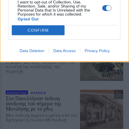
I want to opt-out of Collection, Use,
Δύο ημέρες γεμάτες ζωντανή
Retention, Sale, and/or Sharing of my
μουσική, χορό και διασκέδαση από
Personal Data that Is Unrelated with the
τον Πολιτιστικό Εξωραϊστικό
Purposes for which it was collected.
Σύλλογο «Η Δρώτα»
Opted Out
CONFIRM
ΔΥΤΙΚΗ ΛΕΣΒΟΣ
Παρέμβαση για το Ειδικό
Χωροταξικό Τουρισμού στη
Data Deletion
Data Access
Privacy Policy
Μήθυμνα
Ο Δήμος Δυτικής Λέσβου ζητά την
αλλαγή της κατάταξης της
περιοχής
ΡΕΠΟΡΤΑΖ
ΔΡΑΣΕΙΣ
Στο Πανελλήνιον έκθεση
σύνδεσης του σήμερα της
Μυτιλήνης με το χθες
Μια έκθεση διοργανωμένη από τον
Εμπορικό Σύλλογο Μυτιλήνης