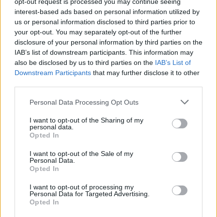
ΣΤΗΝ ΙΔΙΑ ΚΑΤΗΓΟΡΙΑ
opt-out request is processed you may continue seeing
interest-based ads based on personal information utilized by
ΧΩΡΙΑ
us or personal information disclosed to third parties prior to
Προβληματική υδροδότηση σε
your opt-out. You may separately opt-out of the further
σπίτια κοντά στο Κάστρο του
disclosure of your personal information by third parties on the
Μολύβου
IAB’s list of downstream participants. This information may
Κάτοικος διαμαρτύρεται και ζητά
also be disclosed by us to third parties on the
IAB’s List of
να δοθεί λύση στο πρόβλημα που
ταλαιπωρεί τον ίδιο και άλλους
Downstream Participants
that may further disclose it to other
κατοίκους της περιοχής
third parties.
Personal Data Processing Opt Outs
ΧΩΡΙΑ
Η Αγιάσος τιμά τον Γιάννη
I want to opt-out of the Sharing of my
Χατζηβασιλείου
personal data.
Opted In
Εκδήλωση για τον επί 45 χρόνια
αρχισυντάκτη και διευθυντή του
περιοδικού «ΑΓΙΑΣΟΣ», τη
I want to opt-out of the Sale of my
Δευτέρα 10 Αυγούστου στο «Χάνι»
Personal Data.
της Παναγίας
Opted In
I want to opt-out of processing my
Personal Data for Targeted Advertising.
ΜΟΥΣΙΚΗ
Opted In
Μουσικές πάνω στο κύμα στην
παραλία της Δρώτας