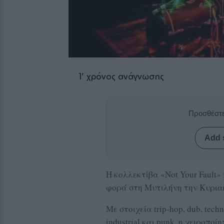
1
' χρόνος ανάγνωσης
Προσθέστε
Add 
Η κολλεκτίβα «Not Your Fault
φορά στη Μυτιλήνη την Κυρια
Με στοιχεία trip-hop, dub, techno
industrial και punk, η χειροπο