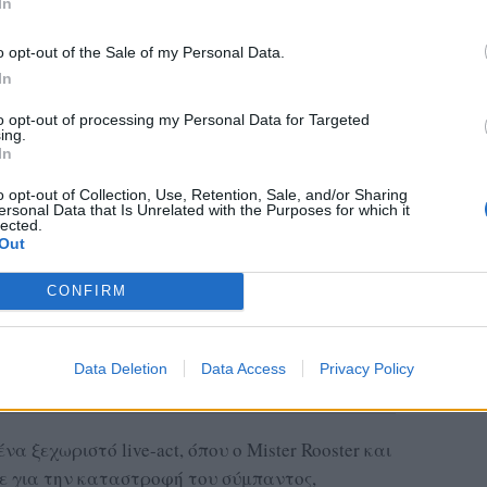
In
o opt-out of the Sale of my Personal Data.
In
to opt-out of processing my Personal Data for Targeted
ing.
In
o opt-out of Collection, Use, Retention, Sale, and/or Sharing
ersonal Data that Is Unrelated with the Purposes for which it
lected.
Out
CONFIRM
Data Deletion
Data Access
Privacy Policy
να ξεχωριστό live-act, όπου ο Mister Rooster και
ε για την καταστροφή του σύμπαντος,