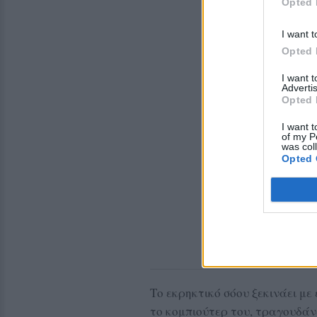
Opted 
I want t
Opted 
I want 
Advertis
Opted 
I want t
of my P
was col
Opted 
Το εκρηκτικό σόου ξεκινάει με έ
το κομπιούτερ του, τραγουδάν