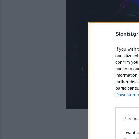
Stonisi.gr
If you wish 
sensitive in
confirm you
continue se
information 
further disc
participants
Downstream 
Persona
I want t