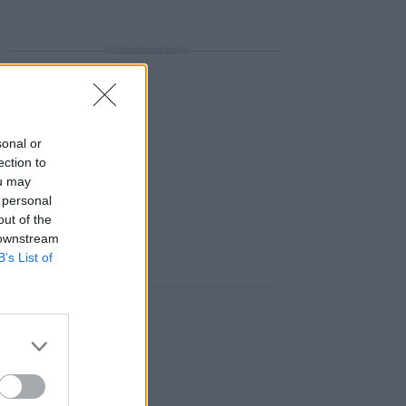
ΔΙΑΦΗΜΙΣΗ
sonal or
ection to
ou may
 personal
out of the
 downstream
B’s List of