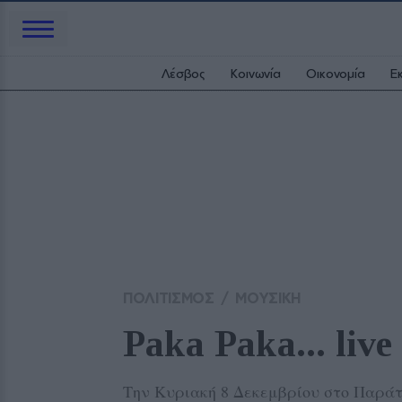
Λέσβος
Κοινωνία
Οικονομία
Ε
ΠΟΛΙΤΙΣΜΟΣ
/
ΜΟΥΣΙΚΗ
Paka Paka... liv
Την Κυριακή 8 Δεκεμβρίου στο Παρά