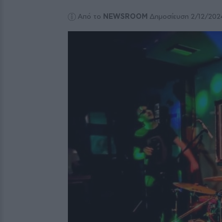
Από το
NEWSROOM
Δημοσίευση 2/12/202