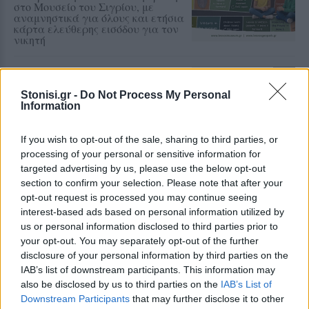
στο Μουσείο του Σιγρίου, με
αναμνηστικά για όλους και ετήσια
κάρτα ελεύθερης εισόδου για τον
νικητή
ΤΟΥΡΙΣΜΟΣ
Περισσότερες προσβάσιμες
Stonisi.gr -
Do Not Process My Personal
παραλίες αποκτά ο Δήμος
Information
Μυτιλήνης
Νέες υποδομές σε Χαραμίδα,
Τάρτι, Ευρειακή και Σκάλα
If you wish to opt-out of the sale, sharing to third parties, or
Μυστεγνών, ενώ συστήματα
processing of your personal or sensitive information for
αυτόνομης πρόσβασης λειτουργούν
ήδη σε Κανόνι, Άγιο Ισίδωρο, 2η
targeted advertising by us, please use the below opt-out
Καντίνα Αεροδρομίου και
section to confirm your selection. Please note that after your
Τσαμάκια
opt-out request is processed you may continue seeing
interest-based ads based on personal information utilized by
ΧΩΡΙΑ
us or personal information disclosed to third parties prior to
Η «Στύψη» συνεχίζει να
your opt-out. You may separately opt-out of the further
καταγράφει την ιστορία του
disclosure of your personal information by third parties on the
χωριού
IAB’s list of downstream participants. This information may
Το νέο φύλλο της τοπικής
also be disclosed by us to third parties on the
IAB’s List of
εφημερίδας φιλοξενεί ενδιαφέρον
άρθρο για το φράγμα της Στύψης
Downstream Participants
that may further disclose it to other
και τη μελέτη του Δρ. Νικόλαου