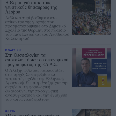
Η Θερμή γιόρτασε τους
γευστικούς θησαυρούς της
Λέσβου
Λάδι και τυρί βρέθηκαν στο
επίκεντρο της γιορτής που
πραγματοποιήθηκε στο Δημοτικό
Σχολείο της Θερμής, στο πλαίσιο
του Taste Lesvos και του Λεσβιακού
Καλοκαιριού
ΠΟΛΙΤΙΚΗ
Στη Θεσσαλονίκη τα
αποκαλυπτήρια του οικονομικού
προγράμματος της ΕΛ.Α.Σ.
Ο Αλέξης Τσίπρας παρουσιάζει
στις αρχές Σεπτεμβρίου το
τετραετές σχέδιο της Ελληνικής
Αριστερής Συμπαράταξης για την
ακρίβεια, τη φορολογική
δικαιοσύνη, την παραγωγική
ανασυγκρότηση και την ενίσχυση
του κοινωνικού κράτους
ΧΩΡΙΑ
Μέρα και νύχτα ανοιχτές οι