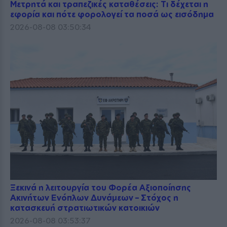
Μετρητά και τραπεζικές καταθέσεις: Τι δέχεται η
εφορία και πότε φορολογεί τα ποσά ως εισόδημα
2026-08-08 03:50:34
Ξεκινά η λειτουργία του Φορέα Αξιοποίησης
Ακινήτων Ενόπλων Δυνάμεων – Στόχος η
κατασκευή στρατιωτικών κατοικιών
2026-08-08 03:53:37