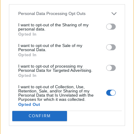
third parties.
Μουτάφη
Personal Data Processing Opt Outs
ΔΡΑΣΕΙΣ
Κάλεσμα για συγκέντρωση υπέρ
I want to opt-out of the Sharing of my
personal data.
της Παλαιστίνης από
Opted In
ανειδίκευτους γιατρούς της
Λέσβου
I want to opt-out of the Sale of my
Την Κυριακή 9 Αυγούστου, στις
Personal Data.
7.30 το απόγευμα, έξω από το
Opted In
κεντρικό κτήριο της Περιφέρειας
Βορείου Αιγαίου στη Μυτιλήνη η
κινητοποίηση
I want to opt-out of processing my
Personal Data for Targeted Advertising.
Opted In
ΔΡΑΣΕΙΣ
Ρούχα και τρόφιμα για τους
I want to opt-out of Collection, Use,
ανθρώπους που έχουν ανάγκη
Retention, Sale, and/or Sharing of my
Personal Data that Is Unrelated with the
Νέα συνεργασία της
Purposes for which it was collected.
«Ανακύκλωσης Αιγαίου» με τον
Opted Out
Σύνδεσμο Κοινωνικής Προστασίας
και Αλληλεγγύης
CONFIRM
ΧΩΡΙΑ