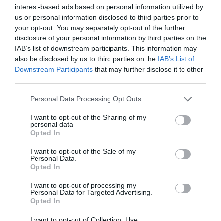
interest-based ads based on personal information utilized by
us or personal information disclosed to third parties prior to
ΧΩΡΙΑ
Καταγγελία για άλογα ανάμεσα
your opt-out. You may separately opt-out of the further
σε σπασμένα μπουκάλια σε
disclosure of your personal information by third parties on the
πανηγύρια της Λέσβου
IAB’s list of downstream participants. This information may
Η A Promise to Animals
also be disclosed by us to third parties on the
IAB’s List of
δημοσιοποίησε βίντεο και
Downstream Participants
that may further disclose it to other
υποστηρίζει ότι οι συγκεκριμένες
πρακτικές θέτουν σε κίνδυνο την
third parties.
ευζωία των ζώων και την
ασφάλεια των παρευρισκομένων
Personal Data Processing Opt Outs
I want to opt-out of the Sharing of my
ΜΥΤΙΛΗΝΗ
personal data.
Ο ΔΕΔΔΗΕ τράβηξε την πρίζα
Opted In
στην Κομνηνάκη και
εξαφανίστηκε η ενημέρωση
I want to opt-out of the Sale of my
Ξενοδοχεία, τουριστικά
Personal Data.
καταλύματα και επιχειρήσεις
Opted In
εστίασης έμειναν χωρίς ρεύμα
μέσα στον Αύγουστο – Ο Στρατής
I want to opt-out of processing my
Αλμπάνης καταγγέλλει
Personal Data for Targeted Advertising.
απαξιωτικές απαντήσεις και ένα
Opted In
ατελείωτο παιχνίδι ευθυνών
I want to opt-out of Collection, Use,