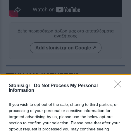
Δείτε περισσότερα άρθρα μας στα αποτελέσματα
αναζήτησης
Add stonisi.gr on Google ↗
ΣΤΗΝ ΙΔΙΑ ΚΑΤΗΓΟΡΙΑ
Stonisi.gr -
Do Not Process My Personal
ΜΥΤΙΛΗΝΗ
Information
«Λευτεριά στην Παλαιστίνη»
ακούστηκε δυνατά στη Μυτιλήνη
Συγκέντρωση στην Περιφέρεια
If you wish to opt-out of the sale, sharing to third parties, or
στα πλαίσια της Πανελλαδικής
processing of your personal or sensitive information for
ημέρας δράσης για την
targeted advertising by us, please use the below opt-out
Παλαιστίνη, πορεία στην
προκυμαία και δρώμενο στο
section to confirm your selection. Please note that after your
Άγαλμα της Ελευθερίας
opt-out request is processed you may continue seeing