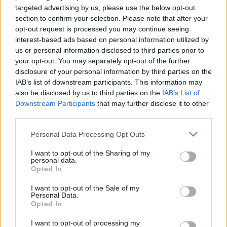
Η Αντισσα έγινε μια μεγάλη
targeted advertising by us, please use the below opt-out
χορευτική αγκαλιά
section to confirm your selection. Please note that after your
Ο «Τέρπανδρος» Άντισσας και το
Χορευτικό Τμήμα του
opt-out request is processed you may continue seeing
Χριστιανικού Κέντρου Νεότητος
interest-based ads based on personal information utilized by
αντάμωσαν σε μια ξεχωριστή
us or personal information disclosed to third parties prior to
γιορτή
your opt-out. You may separately opt-out of the further
disclosure of your personal information by third parties on the
IAB’s list of downstream participants. This information may
ΧΩΡΙΑ
Το Ίππειος μοσχοβολά σύκο από
also be disclosed by us to third parties on the
IAB’s List of
νωρίς φέτος
Downstream Participants
that may further disclose it to other
Η συγκομιδή ξεκίνησε νωρίτερα,
third parties.
τα δέντρα είναι φορτωμένα και η
πλούσια παραγωγή αναδεικνύει
Personal Data Processing Opt Outs
ξανά ένα προϊόν δεμένο με την
ιστορία, την οικονομία και τις
γεύσεις του χωριού
I want to opt-out of the Sharing of my
personal data.
Opted In
ΤΑΞΙΔΙΑ
Βόλτα στην Κουρνέλα!
I want to opt-out of the Sale of my
Personal Data.
Ένας από τους αγαπημένους
Opted In
προορισμούς για τους λάτρεις της
φύσης και για όσους θέλουν να
γνωρίσουν το νησί από
I want to opt-out of processing my