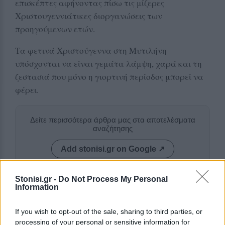
επισκέπτες αφήνοντας πίσω τις μίζερες
Χριστουγεννιάτικες διοργανώσεις των
προηγούμενων ετών.
Τα φετινά Χριστούγεννα στη Μυτιλήνη
υπόσχονται να είναι γεμάτα λάμψη, χαρά και τη
ζεστασιά που μόνο η γιορτινή περίοδος μπορεί να
φέρει.
Δείτε περισσότερα άρθρα μας στα αποτελέσματα
αναζήτησης
Add stonisi.gr on Google ↗
Stonisi.gr -
Do Not Process My Personal
Information
ΣΤΗΝ ΙΔΙΑ ΚΑΤΗΓΟΡΙΑ
If you wish to opt-out of the sale, sharing to third parties, or
ΧΩΡΙΑ
processing of your personal or sensitive information for