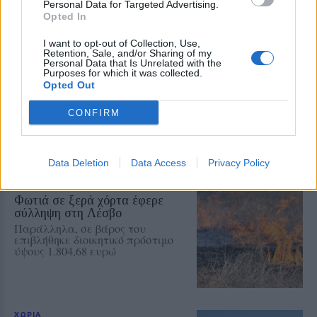
περιπατητικές διαδρομές
Personal Data for Targeted Advertising.
Opted In
I want to opt-out of Collection, Use,
Retention, Sale, and/or Sharing of my
ΧΩΡΙΑ
Personal Data that Is Unrelated with the
Έσβησε ένα ξεχωριστό κομμάτι
Purposes for which it was collected.
της ιστορίας του Πολιχνίτου
Opted Out
Θλίψη για την απώλεια του
Ελευθέριου Συκά, του ανθρώπου
CONFIRM
που συνέδεσε το όνομά του με τα
αναψυκτικά ΚΡΥΣΤΑΛ, την
ευγένεια και τη γενναιοδωρία
Data Deletion
Data Access
Privacy Policy
ΧΩΡΙΑ
Φωτιά σε ξερά χόρτα έφερε
σύλληψη στη Λέσβο
Παράλληλα, σε βάρος του
επιβλήθηκε διοικητικό πρόστιμο
ύψους 1.804,68 ευρώ
ΧΩΡΙΑ