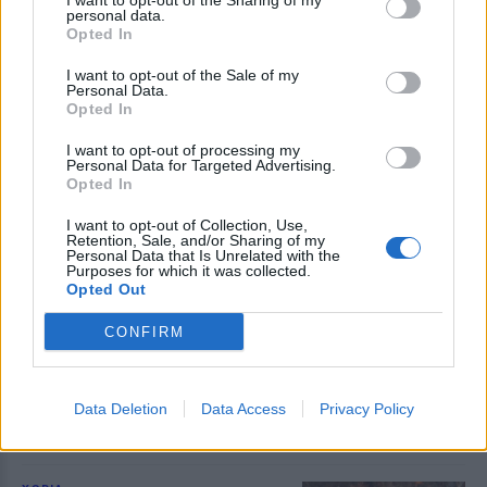
I want to opt-out of the Sharing of my
ξανά ένα προϊόν δεμένο με την
personal data.
ιστορία, την οικονομία και τις
Opted In
γεύσεις του χωριού
I want to opt-out of the Sale of my
Personal Data.
ΤΑΞΙΔΙΑ
Opted In
Βόλτα στην Κουρνέλα!
Ένας από τους αγαπημένους
I want to opt-out of processing my
προορισμούς για τους λάτρεις της
Personal Data for Targeted Advertising.
φύσης και για όσους θέλουν να
Opted In
γνωρίσουν το νησί από
περιπατητικές διαδρομές
I want to opt-out of Collection, Use,
Retention, Sale, and/or Sharing of my
Personal Data that Is Unrelated with the
Purposes for which it was collected.
Opted Out
ΧΩΡΙΑ
Έσβησε ένα ξεχωριστό κομμάτι
της ιστορίας του Πολιχνίτου
CONFIRM
Θλίψη για την απώλεια του
Ελευθέριου Συκά, του ανθρώπου
που συνέδεσε το όνομά του με τα
αναψυκτικά ΚΡΥΣΤΑΛ, την
Data Deletion
Data Access
Privacy Policy
ευγένεια και τη γενναιοδωρία