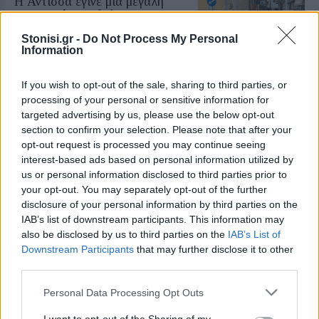
Η Αντισσα έγινε μια μεγάλη
χορευτική αγκαλιά
Ο «Τέρπανδρος» Άντισσας και το
Stonisi.gr -
Do Not Process My Personal
Χορευτικό Τμήμα του
Information
Χριστιανικού Κέντρου Νεότητος
αντάμωσαν σε μια ξεχωριστή
γιορτή
If you wish to opt-out of the sale, sharing to third parties, or
processing of your personal or sensitive information for
targeted advertising by us, please use the below opt-out
ΧΩΡΙΑ
Οι μικροί δημιουργοί της Αγιάσου
section to confirm your selection. Please note that after your
παρουσιάζουν τον δικό τους
opt-out request is processed you may continue seeing
πολύχρωμο κόσμο
interest-based ads based on personal information utilized by
Η Έκθεση Παιδικής Ζωγραφικής
us or personal information disclosed to third parties prior to
του Αναγνωστηρίου «Η
your opt-out. You may separately opt-out of the further
Ανάπτυξη» ανοίγει τις πόρτες της
από τις 10 έως τις 16 Αυγούστου με
disclosure of your personal information by third parties on the
ελεύθερη είσοδο
IAB’s list of downstream participants. This information may
also be disclosed by us to third parties on the
IAB’s List of
Downstream Participants
that may further disclose it to other
ΧΩΡΙΑ
Το Ίππειος μοσχοβολά σύκο από
third parties.
νωρίς φέτος
Η συγκομιδή ξεκίνησε νωρίτερα,
Personal Data Processing Opt Outs
τα δέντρα είναι φορτωμένα και η
πλούσια παραγωγή αναδεικνύει