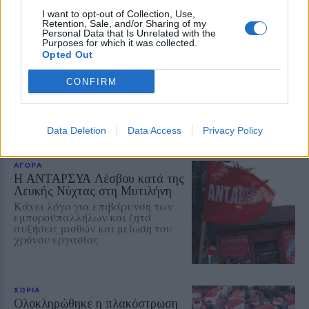
I want to opt-out of Collection, Use,
Retention, Sale, and/or Sharing of my
Personal Data that Is Unrelated with the
ΠΟΛΙΤΙΚΗ
Purposes for which it was collected.
Κάλεσμα της Νέας Αριστεράς
Opted Out
στη συγκέντρωση για την
Παλαιστίνη
CONFIRM
Η κινητοποίηση θα
πραγματοποιηθεί την Κυριακή στις
7.30 το απόγευμα μπροστά από το
κτίριο της Περιφέρειας Βορείου
Data Deletion
Data Access
Privacy Policy
Αιγαίου στη Μυτιλήνη
ΑΓΟΡΑ
Η ΑΝΤΑΡΣΥΑ Λέσβου κατά της
Λευκής Νύχτας στη Μυτιλήνη
Κάνει λόγο για επιβάρυνση των
εμποροϋπαλλήλων και ζητά
αυξήσεις μισθών και μείωση του
χρόνου εργασίας
ΧΩΡΙΑ
Ολοκληρώθηκε η πλακόστρωση