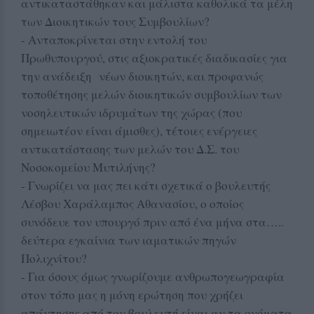
αντικαταστάθηκαν και μάλιστα καθολικά τα μέλη
των Διοικητικών τους Συμβουλίων?
- Ανταποκρίνεται στην εντολή του
Πρωθυπουργού, στις αξιοκρατικές διαδικασίες για
την ανάδειξη νέων διοικητών, και προφανώς
τοποθέτησης μελών διοικητικών συμβουλίων των
νοσηλευτικών ιδρυμάτων της χώρας (που
σημειωτέον είναι άμισθες), τέτοιες ενέργειες
αντικατάστασης των μελών του Δ.Σ. του
Νοσοκομείου Μυτιλήνης?
- Γνωρίζει να μας πει κάτι σχετικά ο βουλευτής
Λέσβου Χαράλαμπος Αθανασίου, ο οποίος
συνόδευε τον υπουργό πριν από ένα μήνα στα…..
δεύτερα εγκαίνια των ιαματικών πηγών
Πολιχνίτου?
- Για όσους όμως γνωρίζουμε ανθρωπογεωγραφία
στον τόπο μας η μόνη ερώτηση που χρήζει
απάντησης από τον βουλευτή είναι αν τα ονόματα