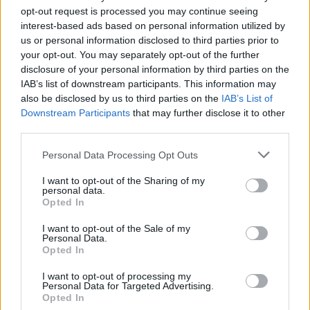
μήνες
opt-out request is processed you may continue seeing
Μετά το περιστατικό της
interest-based ads based on personal information utilized by
Μυτιλήνης στις 3 Ιουνίου, ανάλογο
συμβάν καταγράφηκε κατά την
us or personal information disclosed to third parties prior to
πρόσδεση του πλοίου στο λιμάνι
your opt-out. You may separately opt-out of the further
του Ηρακλείου
disclosure of your personal information by third parties on the
IAB’s list of downstream participants. This information may
ΑΤΖΕΝΤΑ
also be disclosed by us to third parties on the
IAB’s List of
«Ο Μύθος της Νυφίδας»
Downstream Participants
that may further disclose it to other
ζωντανεύει δίπλα στη θάλασσα
third parties.
Θεατρικό δρώμενο αφιερωμένο
στην παράδοση και την πολιτιστική
Personal Data Processing Opt Outs
κληρονομιά της περιοχής την
Παρασκευή 7 Αυγούστου
I want to opt-out of the Sharing of my
personal data.
Opted In
ΧΩΡΙΑ
I want to opt-out of the Sale of my
Με λαμπρότητα η Μεταμόρφωση
Personal Data.
του Σωτήρος στον Κάτω Τρίτο
Opted In
Πλήθος κόσμου συμμετείχε στο
διήμερο θρησκευτικών και
I want to opt-out of processing my
πολιτιστικών εκδηλώσεων του
Personal Data for Targeted Advertising.
Συλλόγου Πελοποννησίων Λέσβου
Opted In
«Ο Μωριάς»