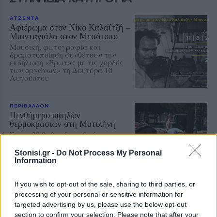
ΑΤΖΕΝΤΑ
Αφιέρωμα στον Νίκο Καλαϊτζή –
Μπινταγιάλα στον Μεσότοπο
Μουσική, φωτογραφία και
δραματοποίηση συνθέτουν την
εκδήλωση «Έρωτας με τις χορδές
των οργάνων» τη Δευτέρα 10
Αυγούστου
ΠΕΡΙΒΑΛΛΟΝ
Πενθήμερο υψηλών
θερμοκρασιών στη Μυτιλήνη
Στους 38 βαθμούς ο υδράργυρος
την Κυριακή – Από 3 έως 5 μποφόρ
οι άνεμοι στην περιοχή
Stonisi.gr -
Do Not Process My Personal
Information
If you wish to opt-out of the sale, sharing to third parties, or
ΕΛΛΑΔΑ
processing of your personal or sensitive information for
Δεύτερη εμπλοκή κάβου στο
targeted advertising by us, please use the below opt-out
«Νήσος Ρόδος» μέσα σε δύο
section to confirm your selection. Please note that after your