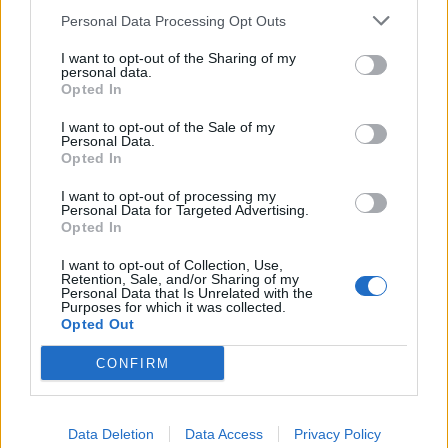
παράδειγμα ανέφερε πως τον Οκτώβριο έρχονταν
Personal Data Processing Opt Outs
Τούρκοι στην Λέσβο που δεν μπορούσαν να βρουν
I want to opt-out of the Sharing of my
εστιατόρια και άλλες επιχειρήσεις για να τους
personal data.
Opted In
εξυπηρετήσουν καθώς οι περισσότερες έκλεισαν
Ο Αντιδήμαρχος
στα τέλη του Σεπτεμβρίου.
I want to opt-out of the Sale of my
Personal Data.
Τουρισμού της Μυτιλήνης Νίκος Γιαννάκας
Opted In
μεταξύ άλλων τόνισε πως το 2024 ήταν μια πολύ
καλή χρονιά και είπε πως θα πρέπει να γίνεται
I want to opt-out of processing my
Personal Data for Targeted Advertising.
στοχευμένη προβολή.
Opted In
ΔΙΑΦΗΜΙΣΗ
I want to opt-out of Collection, Use,
Retention, Sale, and/or Sharing of my
Personal Data that Is Unrelated with the
Purposes for which it was collected.
Opted Out
CONFIRM
Data Deletion
Data Access
Privacy Policy