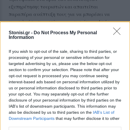
εξυπηρέτησης τουριστών και απαιτείται
παραπέρα ανάπτυξη τους για να μπορέσει να
προσελκύσει περισσότερους επισκέπτες. Από την
Δήμαρχος Μυτιλήνης Παναγιώτης
πλευρά του ο
Stonisi.gr -
Do Not Process My Personal
Χριστόφας
υπογράμμισε την καλή συνεργασία
Information
που υπήρξε μεταξύ όλων των πλευρών κι αυτό
είχε ως αποτέλεσμα να λύνονται γρήγορα τα
If you wish to opt-out of the sale, sharing to third parties, or
processing of your personal or sensitive information for
προβλήματα που εμφανίζονταν. Κι αυτό φάνηκε
targeted advertising by us, please use the below opt-out
στα πολύ θετικά μηνύματα που υπήρξαν από την
section to confirm your selection. Please note that after your
Αντιδήμαρχος
πλειοψηφία των επισκεπτών. Η
opt-out request is processed you may continue seeing
Τουρισμού Δυτικής Λέσβου Αφροδίτη Βατή
interest-based ads based on personal information utilized by
us or personal information disclosed to third parties prior to
σημείωσε πως θα ήταν λάθος να πέσει όλο το
your opt-out. You may separately opt-out of the further
βάρος στην Τουρκική τουριστική αγορά και τόνισε
disclosure of your personal information by third parties on the
την ανάγκη να υπάρχει ισόρροπη ανάπτυξη όλων
IAB’s list of downstream participants. This information may
των αγορών. Σε ότι αφορά την επιμήκυνση της
also be disclosed by us to third parties on the
IAB’s List of
Downstream Participants
that may further disclose it to other
τουριστικής περιόδου είπε πως θα πρέπει να
third parties.
υπάρξει σχεδιασμός και συνεργασία. Ως