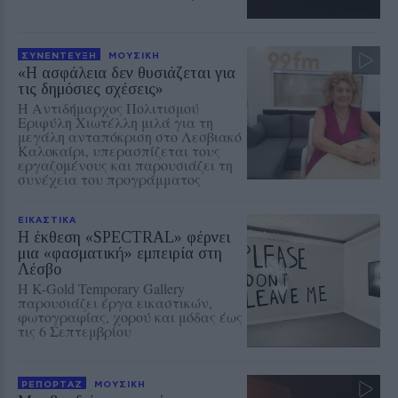
ΣΥΝΕΝΤΕΥΞΗ
ΜΟΥΣΙΚΗ
«Η ασφάλεια δεν θυσιάζεται για
τις δημόσιες σχέσεις»
Η Αντιδήμαρχος Πολιτισμού
Εριφύλη Χιωτέλλη μιλά για τη
μεγάλη ανταπόκριση στο Λεσβιακό
Καλοκαίρι, υπερασπίζεται τους
εργαζομένους και παρουσιάζει τη
συνέχεια του προγράμματος
ΕΙΚΑΣΤΙΚΑ
Η έκθεση «SPECTRAL» φέρνει
μια «φασματική» εμπειρία στη
Λέσβο
Η K-Gold Temporary Gallery
παρουσιάζει έργα εικαστικών,
φωτογραφίας, χορού και μόδας έως
τις 6 Σεπτεμβρίου
ΡΕΠΟΡΤΑΖ
ΜΟΥΣΙΚΗ