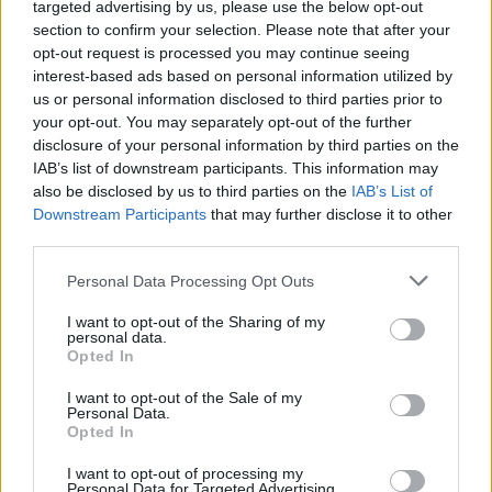
targeted advertising by us, please use the below opt-out
section to confirm your selection. Please note that after your
opt-out request is processed you may continue seeing
interest-based ads based on personal information utilized by
ΣΤΗΝ ΙΔΙΑ ΚΑΤΗΓΟΡΙΑ
us or personal information disclosed to third parties prior to
your opt-out. You may separately opt-out of the further
ΜΟΥΣΙΚΗ
disclosure of your personal information by third parties on the
Μουσικές πάνω στο κύμα στην
IAB’s list of downstream participants. This information may
παραλία της Δρώτας
also be disclosed by us to third parties on the
IAB’s List of
Δύο ημέρες γεμάτες ζωντανή
Downstream Participants
that may further disclose it to other
μουσική, χορό και διασκέδαση από
third parties.
τον Πολιτιστικό Εξωραϊστικό
Σύλλογο «Η Δρώτα»
Personal Data Processing Opt Outs
I want to opt-out of the Sharing of my
personal data.
ΕΙΚΑΣΤΙΚΑ
Opted In
Ανοίγει ο δρόμος για το Ψηφιακό
Μουσείο Ιακωβίδη στα Χίδυρα
I want to opt-out of the Sale of my
Ολοκληρώθηκε η μεταβίβαση του
Personal Data.
ακινήτου και ακολουθεί η
Opted In
διαδικασία παραχώρησής του στον
Δήμο Δυτικής Λέσβου
I want to opt-out of processing my
Personal Data for Targeted Advertising.