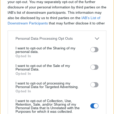
your opt-out. You may separately opt-out of the further
disclosure of your personal information by third parties on the
Δείτε περισσότερα άρθρα μας στα αποτελέσματα
αναζήτησης
IAB’s list of downstream participants. This information may
also be disclosed by us to third parties on the
IAB’s List of
Add stonisi.gr on Google ↗
Downstream Participants
that may further disclose it to other
third parties.
Personal Data Processing Opt Outs
ΣΤΗΝ ΙΔΙΑ ΚΑΤΗΓΟΡΙΑ
I want to opt-out of the Sharing of my
personal data.
Opted In
ΠΟΛΙΤΙΚΗ
Στη Θεσσαλονίκη τα
I want to opt-out of the Sale of my
αποκαλυπτήρια του οικονομικού
Personal Data.
προγράμματος της ΕΛ.Α.Σ.
Opted In
Ο Αλέξης Τσίπρας παρουσιάζει
στις αρχές Σεπτεμβρίου το
I want to opt-out of processing my
τετραετές σχέδιο της Ελληνικής
Personal Data for Targeted Advertising.
Αριστερής Συμπαράταξης για την
Opted In
ακρίβεια, τη φορολογική
δικαιοσύνη, την παραγωγική
ανασυγκρότηση και την ενίσχυση
I want to opt-out of Collection, Use,
Retention, Sale, and/or Sharing of my
του κοινωνικού κράτους
Personal Data that Is Unrelated with the
Purposes for which it was collected.