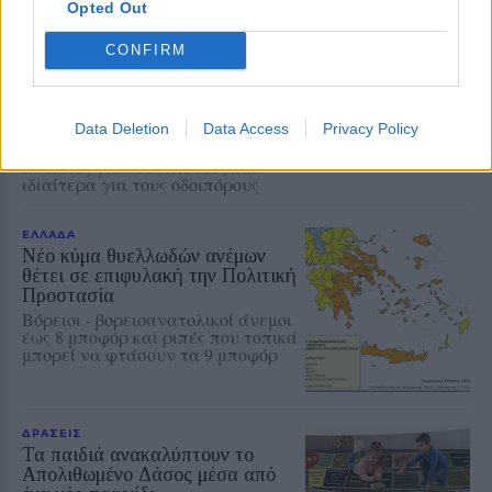
Opted Out
ΧΩΡΙΑ
Μέρα και νύχτα ανοιχτές οι
πόρτες της Παναγίας στην
CONFIRM
Αγιάσο
Από το πρωί της Τετάρτης έως τα
μεσάνυχτα του
Data Deletion
Data Access
Privacy Policy
Δεκαπενταύγουστου οι πόρτες του
Προσκυνήματος θα παραμένουν
ανοικτές για τους πιστούς και
ιδιαίτερα για τους οδοιπόρους
ΕΛΛΑΔΑ
Νέο κύμα θυελλωδών ανέμων
θέτει σε επιφυλακή την Πολιτική
Προστασία
Βόρειοι - βορειοανατολικοί άνεμοι
έως 8 μποφόρ και ριπές που τοπικά
μπορεί να φτάσουν τα 9 μποφόρ
ΔΡΑΣΕΙΣ
Τα παιδιά ανακαλύπτουν το
Απολιθωμένο Δάσος μέσα από