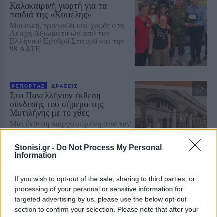
Καλοκαιρινή γιορτή για τα
παιδιά της «Κυψέλης»
Μουσική, τραγούδι και χορός στη
Λέσχη Αξιωματικών από τον
Ελληνικό Ερυθρό Σταυρό και την
98 ΑΔΤΕ
ΡΕΠΟΡΤΑΖ
ΔΡΑΣΕΙΣ
Στο Πανελλήνιον έκθεση
σύνδεσης του σήμερα της
Μυτιλήνης με το χθες
Μια έκθεση διοργανωμένη από τον
Εμπορικό Σύλλογο Μυτιλήνης
Stonisi.gr -
Do Not Process My Personal
Information
ΜΟΥΣΙΚΗ
If you wish to opt-out of the sale, sharing to third parties, or
Η γιορτή της τράτας ζωντάνεψε
processing of your personal or sensitive information for
ξανά στη Σκάλα Πολιχνίτου
targeted advertising by us, please use the below opt-out
Η αναπαράσταση του παλιού
αλιευτικού εθίμου, οι
section to confirm your selection. Please note that after your
παραδοσιακοί χοροί και η μουσική