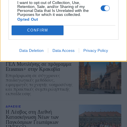
I want to opt-out of Collection, Use,
ΑΣΤΥΝΟΜΙΑ
Retention, Sale, and/or Sharing of my
Δικογραφία σε βάρος 23χρονου
Personal Data that Is Unrelated with the
για τροχαίο στην Πέτρα
Purposes for which it was collected.
Το αυτοκίνητο προσέκρουσε σε
Opted Out
περίφραξη και προστατευτικές
μπάρες – Ο οδηγός φέρεται να
CONFIRM
εγκατέλειψε το σημείο
Data Deletion
Data Access
Privacy Policy
ΕΚΠΑΙΔΕΥΣΗ
Εκπαιδευτικοί του Πρότυπου
ΓΕΛ Μυτιλήνης σε πρόγραμμα
Erasmus+ στην Κρακοβία
Επιμόρφωση σε σύγχρονες
παιδαγωγικές μεθόδους,
εφαρμογές τεχνητής νοημοσύνης
και πρακτικές συμπεριληπτικής
εκπαίδευσης
ΔΡΑΣΕΙΣ
Η Λέσβος στη Διεθνή
Κατασκήνωση Νέων των
Παγκόσμιων Γεωπάρκων