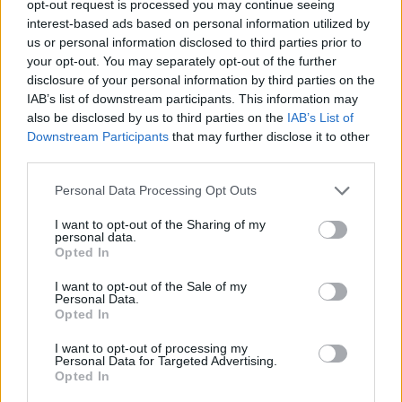
opt-out request is processed you may continue seeing
γέμισαν το λιμάνι το βράδυ της 6ης
interest-based ads based on personal information utilized by
Αυγούστου
us or personal information disclosed to third parties prior to
your opt-out. You may separately opt-out of the further
disclosure of your personal information by third parties on the
ΠΡΟΣΦΥΓΕΣ
«Ένα βιβλίο, ένα χαμόγελο» για
IAB’s list of downstream participants. This information may
τα παιδιά του Κοινωνικού
also be disclosed by us to third parties on the
IAB’s List of
Φροντιστηρίου Μυτιλήνης
Downstream Participants
that may further disclose it to other
Βραβεύτηκαν οι μαθητές για την
third parties.
προσπάθειά τους – Ο Ματίν, παιδί
πρόσφυγας, πέρασε στη
Νοσηλευτική του Αριστοτελείου
Personal Data Processing Opt Outs
Πανεπιστημίου Θεσσαλονίκης
I want to opt-out of the Sharing of my
personal data.
ΡΕΠΟΡΤΑΖ
ΔΡΑΣΕΙΣ
Opted In
Για τον «πυρηνικό εφιάλτη»
προειδοποίησε η Επιτροπή
I want to opt-out of the Sale of my
ειρήνης Λέσβου
Personal Data.
Opted In
Μια συγκέντρωση γεμάτη
μηνύματα και νοήματα για τον
πόλεμο και την ειρήνη
I want to opt-out of processing my
Personal Data for Targeted Advertising.
Opted In