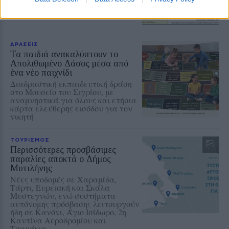
μπορεί να φτάσουν τα 9 μποφόρ
ΔΡΑΣΕΙΣ
Τα παιδιά ανακαλύπτουν το
Απολιθωμένο Δάσος μέσα από
ένα νέο παιχνίδι
Διαδραστική εκπαιδευτική δράση
στο Μουσείο του Σιγρίου, με
αναμνηστικά για όλους και ετήσια
κάρτα ελεύθερης εισόδου για τον
νικητή
ΤΟΥΡΙΣΜΟΣ
Περισσότερες προσβάσιμες
παραλίες αποκτά ο Δήμος
Μυτιλήνης
Νέες υποδομές σε Χαραμίδα,
Τάρτι, Ευρειακή και Σκάλα
Μυστεγνών, ενώ συστήματα
αυτόνομης πρόσβασης λειτουργούν
ήδη σε Κανόνι, Άγιο Ισίδωρο, 2η
Καντίνα Αεροδρομίου και
Τσαμάκια