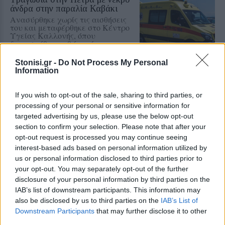
άνδρα στην παραλία Καβάκι
Ανασύρθηκε χωρίς τις αισθήσεις
του και μεταφέρθηκε στο Κέντρο
Υγείας Καλλονής, όπου
διαπιστώθηκε ο θάνατός του
Stonisi.gr -
Do Not Process My Personal
Information
ΧΩΡΙΑ
Η Θερμή γιόρτασε τους
If you wish to opt-out of the sale, sharing to third parties, or
γευστικούς θησαυρούς της
processing of your personal or sensitive information for
Λέσβου
targeted advertising by us, please use the below opt-out
Λάδι και τυρί βρέθηκαν στο
επίκεντρο της γιορτής που
section to confirm your selection. Please note that after your
πραγματοποιήθηκε στο Δημοτικό
opt-out request is processed you may continue seeing
Σχολείο της Θερμής, στο πλαίσιο
interest-based ads based on personal information utilized by
του Taste Lesvos και του Λεσβιακού
us or personal information disclosed to third parties prior to
Καλοκαιριού
your opt-out. You may separately opt-out of the further
disclosure of your personal information by third parties on the
ΠΟΛΙΤΙΚΗ
IAB’s list of downstream participants. This information may
Στη Θεσσαλονίκη τα
also be disclosed by us to third parties on the
IAB’s List of
αποκαλυπτήρια του οικονομικού
προγράμματος της ΕΛ.Α.Σ.
Downstream Participants
that may further disclose it to other
Ο Αλέξης Τσίπρας παρουσιάζει
third parties.