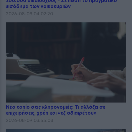
200.000 δικαιούχους - Σε πίεση το πραγματικό
εισόδημα των νοικοκυριών
2026-08-09 04:02:20
Νέο τοπίο στις κληρονομιές: Τι αλλάζει σε
επιχειρήσεις, χρέη και «εξ αδιαιρέτου»
2026-08-09 03:55:08