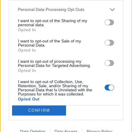
στις αρχές Σεπτεμβρίου το
τετραετές σχέδιο της Ελληνικής
Personal Data Processing Opt Outs
Αριστερής Συμπαράταξης για την
ακρίβεια, τη φορολογική
I want to opt-out of the Sharing of my
δικαιοσύνη, την παραγωγική
personal data.
ανασυγκρότηση και την ενίσχυση
Opted In
του κοινωνικού κράτους
I want to opt-out of the Sale of my
ΧΩΡΙΑ
Personal Data.
Μέρα και νύχτα ανοιχτές οι
Opted In
πόρτες της Παναγίας στην
Αγιάσο
I want to opt-out of processing my
Personal Data for Targeted Advertising.
Από το πρωί της Τετάρτης έως τα
Opted In
μεσάνυχτα του
Δεκαπενταύγουστου οι πόρτες του
Προσκυνήματος θα παραμένουν
I want to opt-out of Collection, Use,
ανοικτές για τους πιστούς και
Retention, Sale, and/or Sharing of my
Personal Data that Is Unrelated with the
ιδιαίτερα για τους οδοιπόρους
Purposes for which it was collected.
Opted Out
ΕΛΛΑΔΑ
Νέο κύμα θυελλωδών ανέμων
CONFIRM
θέτει σε επιφυλακή την Πολιτική
Προστασία
Βόρειοι - βορειοανατολικοί άνεμοι
έως 8 μποφόρ και ριπές που τοπικά
Data Deletion
Data Access
Privacy Policy