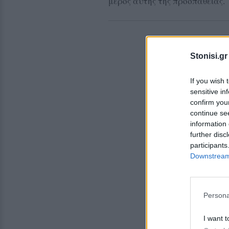
μέρος αυτής της προσπάθειας.
Stonisi.gr
If you wish 
sensitive in
confirm you
continue se
information 
further disc
participants
Downstream 
Persona
I want t