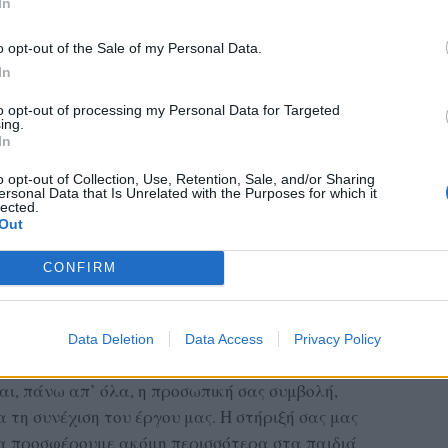
In
o opt-out of the Sale of my Personal Data.
ε ουσιαστική βοήθεια, εξασφαλίζοντας ότι τα
In
μές χαράς και φροντίδας. Ιδιαίτερες
to opt-out of processing my Personal Data for Targeted
"ΑΒ Βασιλόπουλος"
"Ελληνικές
αιρείες
και
ing.
In
.Ε."
για τηνευγενική κάλυψη των αναγκών της
ου υποστηρίζονται από το Κέντρο μας.
o opt-out of Collection, Use, Retention, Sale, and/or Sharing
ersonal Data that Is Unrelated with the Purposes for which it
lected.
"FAST MOVERS -
ήσουμε θερμά την εταιρεία
Out
η σημαντική συμβολή της στη μεταφορά και τη
ού μας στα νέα μας γραφεία. Η ομαλή αυτή
CONFIRM
συνεχίσουμε απρόσκοπτα τη λειτουργία μας και
 μας σε ακόμη περισσότερους ανθρώπους που το
Data Deletion
Data Access
Privacy Policy
αι, πάνω απ’ όλα, η προσωπική σας συμβολή,
τη συνέχιση του έργου μας. Η στήριξή σας μας
να προσφέρουμε ακόμη περισσότερα στα παιδιά