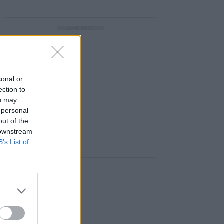
ΔΙΑΦΗΜΙΣΗ
sonal or
ection to
ou may
 personal
out of the
 downstream
B’s List of