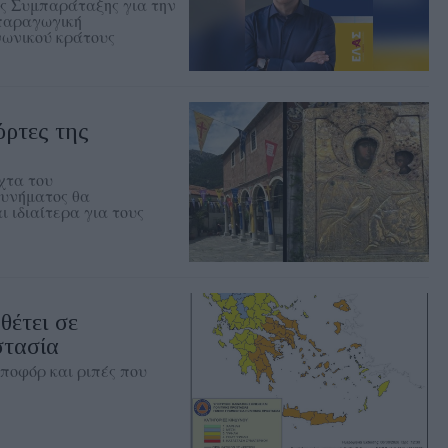
ής Συμπαράταξης για την
 παραγωγική
νωνικού κράτους
όρτες της
χτα του
κυνήματος θα
ι ιδιαίτερα για τους
έτει σε
στασία
μποφόρ και ριπές που