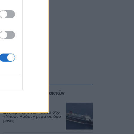
Επιλογές των Συντακτών
ΕΛΛΑΔΑ
06/08
Δεύτερη εμπλοκή κάβου στο
«Νήσος Ρόδος» μέσα σε δύο
μήνες