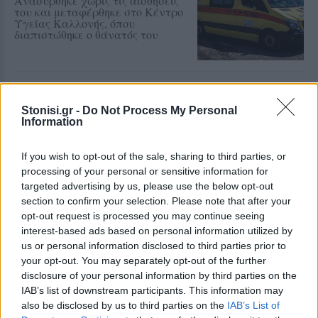
Ανασύρθηκε χωρίς τις αισθήσεις
του και μεταφέρθηκε στο Κέντρο
Υγείας Καλλονής, όπου
διαπιστώθηκε ο θάνατός του
ΧΩΡΙΑ
Η Θερμή γιόρτασε τους
Stonisi.gr -
Do Not Process My Personal
γευστικούς θησαυρούς της
Information
Λέσβου
Λάδι και τυρί βρέθηκαν στο
επίκεντρο της γιορτής που
If you wish to opt-out of the sale, sharing to third parties, or
πραγματοποιήθηκε στο Δημοτικό
processing of your personal or sensitive information for
Σχολείο της Θερμής, στο πλαίσιο
του Taste Lesvos και του Λεσβιακού
targeted advertising by us, please use the below opt-out
Καλοκαιριού
section to confirm your selection. Please note that after your
opt-out request is processed you may continue seeing
interest-based ads based on personal information utilized by
ΠΟΛΙΤΙΚΗ
Στη Θεσσαλονίκη τα
us or personal information disclosed to third parties prior to
αποκαλυπτήρια του οικονομικού
your opt-out. You may separately opt-out of the further
προγράμματος της ΕΛ.Α.Σ.
disclosure of your personal information by third parties on the
Ο Αλέξης Τσίπρας παρουσιάζει
IAB’s list of downstream participants. This information may
στις αρχές Σεπτεμβρίου το
also be disclosed by us to third parties on the
IAB’s List of
τετραετές σχέδιο της Ελληνικής