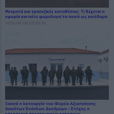
Μετρητά και τραπεζικές καταθέσεις: Τι δέχεται η
εφορία και πότε φορολογεί τα ποσά ως εισόδημα
2026-08-08 03:50:34
Ξεκινά η λειτουργία του Φορέα Αξιοποίησης
Ακινήτων Ενόπλων Δυνάμεων – Στόχος η
κατασκευή στρατιωτικών κατοικιών