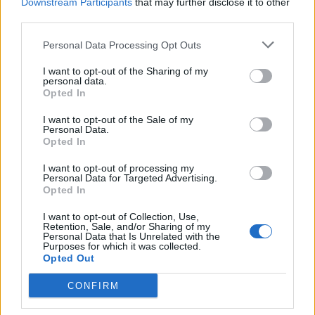
Αριστερής Συμπαράταξης για την
Downstream Participants
that may further disclose it to other
ακρίβεια, τη φορολογική
third parties.
δικαιοσύνη, την παραγωγική
ανασυγκρότηση και την ενίσχυση
Personal Data Processing Opt Outs
του κοινωνικού κράτους
I want to opt-out of the Sharing of my
ΧΩΡΙΑ
personal data.
Μέρα και νύχτα ανοιχτές οι
Opted In
πόρτες της Παναγίας στην
Αγιάσο
I want to opt-out of the Sale of my
Personal Data.
Από το πρωί της Τετάρτης έως τα
Opted In
μεσάνυχτα του
Δεκαπενταύγουστου οι πόρτες του
Προσκυνήματος θα παραμένουν
I want to opt-out of processing my
ανοικτές για τους πιστούς και
Personal Data for Targeted Advertising.
ιδιαίτερα για τους οδοιπόρους
Opted In
I want to opt-out of Collection, Use,
ΕΛΛΑΔΑ
Retention, Sale, and/or Sharing of my
Νέο κύμα θυελλωδών ανέμων
Personal Data that Is Unrelated with the
Purposes for which it was collected.
θέτει σε επιφυλακή την Πολιτική
Opted Out
Προστασία
Βόρειοι - βορειοανατολικοί άνεμοι
έως 8 μποφόρ και ριπές που τοπικά
CONFIRM
μπορεί να φτάσουν τα 9 μποφόρ