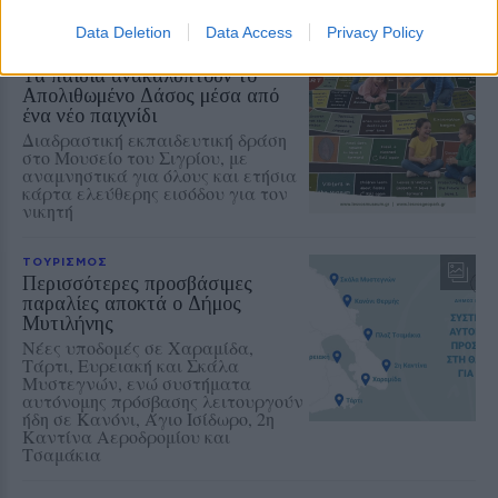
Data Deletion
Data Access
Privacy Policy
ΔΡΑΣΕΙΣ
Τα παιδιά ανακαλύπτουν το
Απολιθωμένο Δάσος μέσα από
ένα νέο παιχνίδι
Διαδραστική εκπαιδευτική δράση
στο Μουσείο του Σιγρίου, με
αναμνηστικά για όλους και ετήσια
κάρτα ελεύθερης εισόδου για τον
νικητή
ΤΟΥΡΙΣΜΟΣ
Περισσότερες προσβάσιμες
παραλίες αποκτά ο Δήμος
Μυτιλήνης
Νέες υποδομές σε Χαραμίδα,
Τάρτι, Ευρειακή και Σκάλα
Μυστεγνών, ενώ συστήματα
αυτόνομης πρόσβασης λειτουργούν
ήδη σε Κανόνι, Άγιο Ισίδωρο, 2η
Καντίνα Αεροδρομίου και
Τσαμάκια