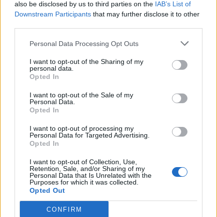
also be disclosed by us to third parties on the
IAB’s List of
Η Έκθεση Παιδικής Ζωγραφικής
Downstream Participants
that may further disclose it to other
του Αναγνωστηρίου «Η
Ανάπτυξη» ανοίγει τις πόρτες της
third parties.
από τις 10 έως τις 16 Αυγούστου με
ελεύθερη είσοδο
Personal Data Processing Opt Outs
I want to opt-out of the Sharing of my
ΧΩΡΙΑ
personal data.
Το Ίππειος μοσχοβολά σύκο από
Opted In
νωρίς φέτος
Η συγκομιδή ξεκίνησε νωρίτερα,
I want to opt-out of the Sale of my
τα δέντρα είναι φορτωμένα και η
Personal Data.
πλούσια παραγωγή αναδεικνύει
Opted In
ξανά ένα προϊόν δεμένο με την
ιστορία, την οικονομία και τις
γεύσεις του χωριού
I want to opt-out of processing my
Personal Data for Targeted Advertising.
Opted In
ΤΑΞΙΔΙΑ
Βόλτα στην Κουρνέλα!
I want to opt-out of Collection, Use,
Retention, Sale, and/or Sharing of my
Ένας από τους αγαπημένους
Personal Data that Is Unrelated with the
προορισμούς για τους λάτρεις της
Purposes for which it was collected.
φύσης και για όσους θέλουν να
Opted Out
γνωρίσουν το νησί από
περιπατητικές διαδρομές
CONFIRM