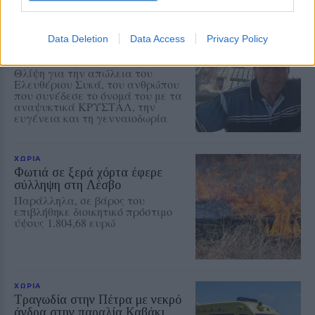
ΧΩΡΙΑ
Data Deletion
Data Access
Privacy Policy
Έσβησε ένα ξεχωριστό κομμάτι
της ιστορίας του Πολιχνίτου
Θλίψη για την απώλεια του
Ελευθέριου Συκά, του ανθρώπου
που συνέδεσε το όνομά του με τα
αναψυκτικά ΚΡΥΣΤΑΛ, την
ευγένεια και τη γενναιοδωρία
ΧΩΡΙΑ
Φωτιά σε ξερά χόρτα έφερε
σύλληψη στη Λέσβο
Παράλληλα, σε βάρος του
επιβλήθηκε διοικητικό πρόστιμο
ύψους 1.804,68 ευρώ
ΧΩΡΙΑ
Τραγωδία στην Πέτρα με νεκρό
άνδρα στην παραλία Καβάκι