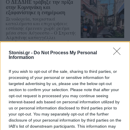
Ο ΔΕΔΔΗΕ τράβηξε την πρίζα
στην Κομνηνάκη και
εξαφανίστηκε η ενημέρωση
Ξενοδοχεία, τουριστικά
καταλύματα και επιχειρήσεις
εστίασης έμειναν χωρίς ρεύμα
μέσα στον Αύγουστο – Ο Στρατής
Αλμπάνης καταγγέλλει
απαξιωτικές απαντήσεις και ένα
ατελείωτο παιχνίδι ευθυνών
Stonisi.gr -
Do Not Process My Personal
Information
ΧΩΡΙΑ
Η Αντισσα έγινε μια μεγάλη
χορευτική αγκαλιά
If you wish to opt-out of the sale, sharing to third parties, or
Ο «Τέρπανδρος» Άντισσας και το
processing of your personal or sensitive information for
Χορευτικό Τμήμα του
targeted advertising by us, please use the below opt-out
Χριστιανικού Κέντρου Νεότητος
section to confirm your selection. Please note that after your
αντάμωσαν σε μια ξεχωριστή
γιορτή
opt-out request is processed you may continue seeing
interest-based ads based on personal information utilized by
us or personal information disclosed to third parties prior to
ΧΩΡΙΑ
your opt-out. You may separately opt-out of the further
Οι μικροί δημιουργοί της Αγιάσου
disclosure of your personal information by third parties on the
παρουσιάζουν τον δικό τους
IAB’s list of downstream participants. This information may
πολύχρωμο κόσμο