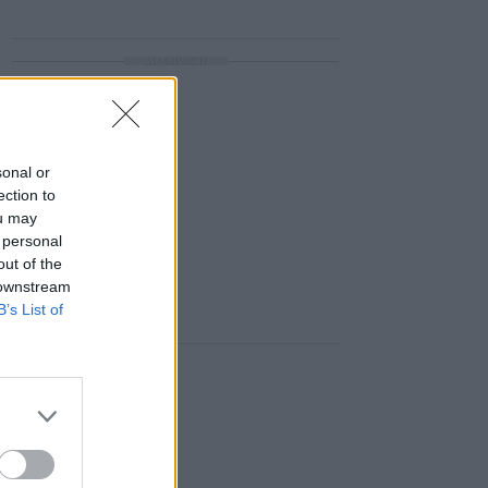
ΔΙΑΦΗΜΙΣΗ
sonal or
ection to
ou may
 personal
out of the
 downstream
B’s List of