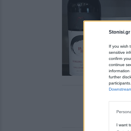
Stonisi.gr
If you wish 
sensitive in
confirm you
continue se
information 
further disc
participants
Downstream 
Persona
I want t