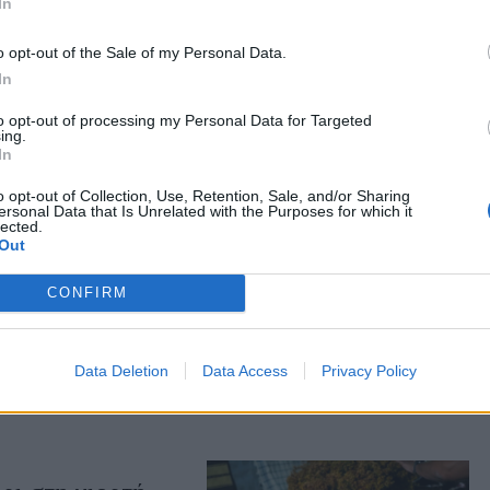
In
ων κρασιών στην Αθήνα σηματοδοτεί έναν νέο
υστικών παραδόσεων της Λέσβου και της
o opt-out of the Sale of my Personal Data.
 παράδοση και την ποιότητα των προϊόντων
In
ναλωτές που επιλέγουν τα προϊόντα της
to opt-out of processing my Personal Data for Targeted
κρούς παραγωγούς της Λέσβου και συμβάλλουν
ing.
In
 αναζωογόνηση των τοπικών κοινοτήτων.
o opt-out of Collection, Use, Retention, Sale, and/or Sharing
ersonal Data that Is Unrelated with the Purposes for which it
lected.
ας στα αποτελέσματα αναζήτησης
Out
.gr on Google ↗
CONFIRM
Data Deletion
Data Access
Privacy Policy