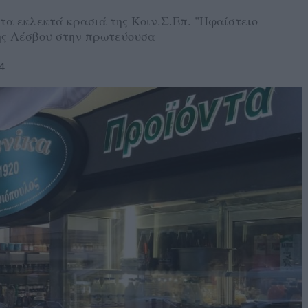
τα εκλεκτά κρασιά της Κοιν.Σ.Επ. "Ηφαίστειο
της Λέσβου στην πρωτεύουσα
4