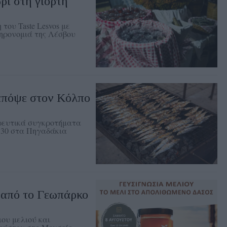
ρι στη γιορτή
του Taste Lesvos με
ληρονομιά της Λέσβου
απόψε στον Κόλπο
ρευτικά συγκροτήματα
0.30 στα Πηγαδάκια
η από το Γεωπάρκο
ου μελιού και