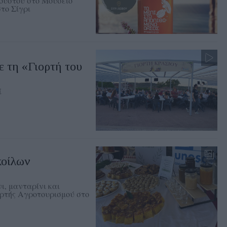
γούστου στο Μουσείο
το Σίγρι
 τη «Γιορτή του
ί
οίλων
ι, μανταρίνι και
ορτής Αγροτουρισμού στο