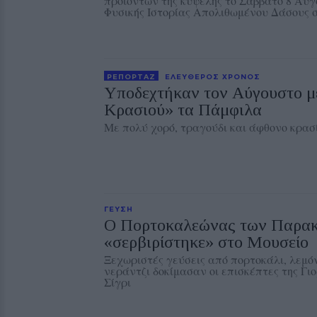
προϊόντων της κυψέλης το Σάββατο 8 Αυ
Φυσικής Ιστορίας Απολιθωμένου Δάσους σ
ΡΕΠΟΡΤΑΖ
ΕΛΕΥΘΕΡΟΣ ΧΡΟΝΟΣ
Υποδεχτήκαν τον Αύγουστο με
Κρασιού» τα Πάμφιλα
Με πολύ χορό, τραγούδι και άφθονο κρασ
ΓΕΥΣΗ
Ο Πορτοκαλεώνας των Παρακ
«σερβιρίστηκε» στο Μουσείο
Ξεχωριστές γεύσεις από πορτοκάλι, λεμόν
νεράντζι δοκίμασαν οι επισκέπτες της Γι
Σίγρι