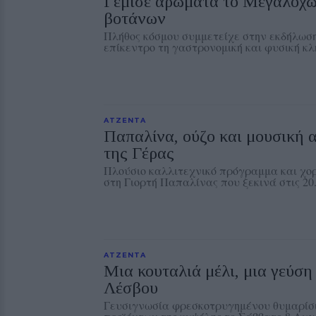
Γέμισε αρώματα το Μεγαλοχώ
βοτάνων
Πλήθος κόσμου συμμετείχε στην εκδήλωση 
επίκεντρο τη γαστρονομική και φυσική κ
ΑΤΖΕΝΤΑ
Παπαλίνα, ούζο και μουσική 
της Γέρας
Πλούσιο καλλιτεχνικό πρόγραμμα και χο
στη Γιορτή Παπαλίνας που ξεκινά στις 2
ΑΤΖΕΝΤΑ
Μια κουταλιά μέλι, μια γεύσ
Λέσβου
Γευσιγνωσία φρεσκοτρυγημένου θυμαρίσι