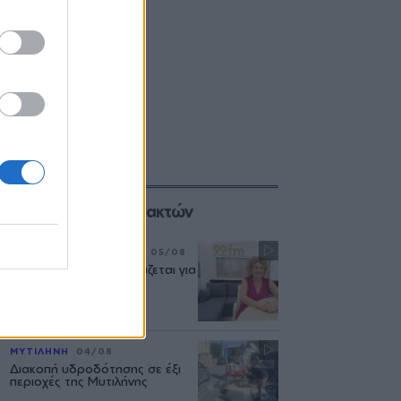
Επιλογές των Συντακτών
ΣΥΝΕΝΤΕΥΞΗ
ΜΟΥΣΙΚΗ
05/08
«Η ασφάλεια δεν θυσιάζεται για
τις δημόσιες σχέσεις»
ΜΥΤΙΛΗΝΗ
04/08
Διακοπή υδροδότησης σε έξι
περιοχές της Μυτιλήνης