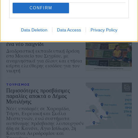
μπορεί να φτάσουν τα 9 μποφόρ
CONFIRM
ΔΡΑΣΕΙΣ
Data Deletion
Data Access
Privacy Policy
Τα παιδιά ανακαλύπτουν το
Απολιθωμένο Δάσος μέσα από
ένα νέο παιχνίδι
Διαδραστική εκπαιδευτική δράση
στο Μουσείο του Σιγρίου, με
αναμνηστικά για όλους και ετήσια
κάρτα ελεύθερης εισόδου για τον
νικητή
ΤΟΥΡΙΣΜΟΣ
Περισσότερες προσβάσιμες
παραλίες αποκτά ο Δήμος
Μυτιλήνης
Νέες υποδομές σε Χαραμίδα,
Τάρτι, Ευρειακή και Σκάλα
Μυστεγνών, ενώ συστήματα
αυτόνομης πρόσβασης λειτουργούν
ήδη σε Κανόνι, Άγιο Ισίδωρο, 2η
Καντίνα Αεροδρομίου και
Τσαμάκια