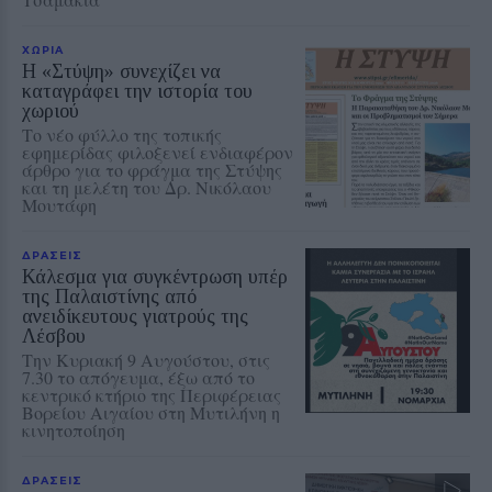
ΧΩΡΙΑ
Η «Στύψη» συνεχίζει να
καταγράφει την ιστορία του
χωριού
Το νέο φύλλο της τοπικής
εφημερίδας φιλοξενεί ενδιαφέρον
άρθρο για το φράγμα της Στύψης
και τη μελέτη του Δρ. Νικόλαου
Μουτάφη
ΔΡΑΣΕΙΣ
Κάλεσμα για συγκέντρωση υπέρ
της Παλαιστίνης από
ανειδίκευτους γιατρούς της
Λέσβου
Την Κυριακή 9 Αυγούστου, στις
7.30 το απόγευμα, έξω από το
κεντρικό κτήριο της Περιφέρειας
Βορείου Αιγαίου στη Μυτιλήνη η
κινητοποίηση
ΔΡΑΣΕΙΣ