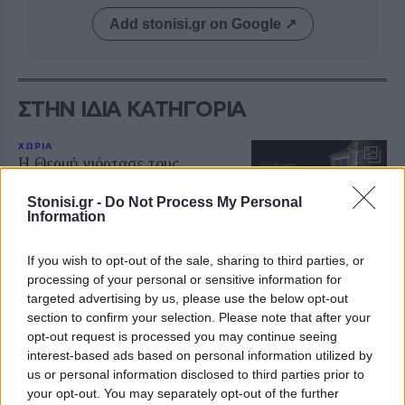
Add stonisi.gr on Google ↗
ΣΤΗΝ ΙΔΙΑ ΚΑΤΗΓΟΡΙΑ
ΧΩΡΙΑ
Η Θερμή γιόρτασε τους
γευστικούς θησαυρούς της
Λέσβου
Stonisi.gr -
Do Not Process My Personal
Λάδι και τυρί βρέθηκαν στο
Information
επίκεντρο της γιορτής που
πραγματοποιήθηκε στο Δημοτικό
Σχολείο της Θερμής, στο πλαίσιο
If you wish to opt-out of the sale, sharing to third parties, or
του Taste Lesvos και του Λεσβιακού
processing of your personal or sensitive information for
Καλοκαιριού
targeted advertising by us, please use the below opt-out
section to confirm your selection. Please note that after your
ΠΟΛΙΤΙΚΗ
opt-out request is processed you may continue seeing
Στη Θεσσαλονίκη τα
interest-based ads based on personal information utilized by
αποκαλυπτήρια του οικονομικού
us or personal information disclosed to third parties prior to
προγράμματος της ΕΛ.Α.Σ.
your opt-out. You may separately opt-out of the further
Ο Αλέξης Τσίπρας παρουσιάζει