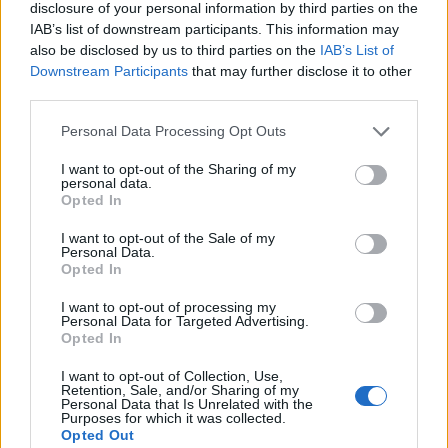
στις αρχές Σεπτεμβρίου το
disclosure of your personal information by third parties on the
τετραετές σχέδιο της Ελληνικής
IAB’s list of downstream participants. This information may
Αριστερής Συμπαράταξης για την
also be disclosed by us to third parties on the
IAB’s List of
ακρίβεια, τη φορολογική
Downstream Participants
that may further disclose it to other
δικαιοσύνη, την παραγωγική
ανασυγκρότηση και την ενίσχυση
third parties.
του κοινωνικού κράτους
Personal Data Processing Opt Outs
ΧΩΡΙΑ
I want to opt-out of the Sharing of my
Μέρα και νύχτα ανοιχτές οι
personal data.
πόρτες της Παναγίας στην
Opted In
Αγιάσο
Από το πρωί της Τετάρτης έως τα
I want to opt-out of the Sale of my
μεσάνυχτα του
Personal Data.
Δεκαπενταύγουστου οι πόρτες του
Opted In
Προσκυνήματος θα παραμένουν
ανοικτές για τους πιστούς και
ιδιαίτερα για τους οδοιπόρους
I want to opt-out of processing my
Personal Data for Targeted Advertising.
Opted In
ΕΛΛΑΔΑ
Νέο κύμα θυελλωδών ανέμων
I want to opt-out of Collection, Use,
Retention, Sale, and/or Sharing of my
θέτει σε επιφυλακή την Πολιτική
Personal Data that Is Unrelated with the
Προστασία
Purposes for which it was collected.
Βόρειοι - βορειοανατολικοί άνεμοι
Opted Out
έως 8 μποφόρ και ριπές που τοπικά