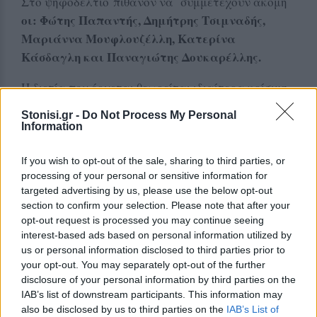
Στο ψηφοδέλτιο πιθανόν να συμμετέχουν ακόμη
οι: Φώτης Παπαντής, Δημήτρης Τσιμναδής,
Μαριάννα Μουφλουζέλλη, Κατερίνα
Κάσδαγλη και Παναγιώτης Δουκαρέλλης.
Η διετία που έρχεται θεωρείται ιδιαίτερα κρίσιμη
για την αγορά της Μυτιλήνης με δεδομένο ότι έχει
Stonisi.gr -
Do Not Process My Personal
να αντιμετωπίσει πολλές θετικές προκλήσεις αλλά
Information
και παθογένειες.
If you wish to opt-out of the sale, sharing to third parties, or
Μπαίνοντας στη νέα εποχή θα περίμενε κανείς οι
processing of your personal or sensitive information for
έμποροι της Μυτιλήνης να επενδύσουν στις νέες
targeted advertising by us, please use the below opt-out
section to confirm your selection. Please note that after your
τεχνολογίες και στο ηλεκτρονικό εμπόριο καθώς
opt-out request is processed you may continue seeing
και στην αλλαγή της όψης των εμπορικών δρόμων
interest-based ads based on personal information utilized by
και κυρίως της Ερμού που είναι η βασική εμπορική
us or personal information disclosed to third parties prior to
αρτηρία της πόλης.
your opt-out. You may separately opt-out of the further
disclosure of your personal information by third parties on the
IAB’s list of downstream participants. This information may
Δείτε περισσότερα άρθρα μας στα αποτελέσματα
also be disclosed by us to third parties on the
IAB’s List of