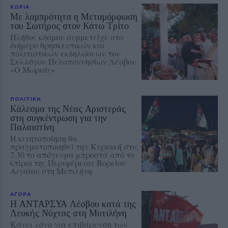
ΧΩΡΙΑ
Με λαμπρότητα η Μεταμόρφωση
του Σωτήρος στον Κάτω Τρίτο
Πλήθος κόσμου συμμετείχε στο
διήμερο θρησκευτικών και
πολιτιστικών εκδηλώσεων του
Συλλόγου Πελοποννησίων Λέσβου
«Ο Μωριάς»
ΠΟΛΙΤΙΚΗ
Κάλεσμα της Νέας Αριστεράς
στη συγκέντρωση για την
Παλαιστίνη
Η κινητοποίηση θα
πραγματοποιηθεί την Κυριακή στις
7.30 το απόγευμα μπροστά από το
κτίριο της Περιφέρειας Βορείου
Αιγαίου στη Μυτιλήνη
ΑΓΟΡΑ
Η ΑΝΤΑΡΣΥΑ Λέσβου κατά της
Λευκής Νύχτας στη Μυτιλήνη
Κάνει λόγο για επιβάρυνση των