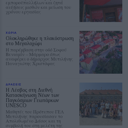
εμποροϋπαλλήλων και ζητά
αυξήσεις μισθών και μείωση του
χρόνου εργασίας
ΧΩΡΙΑ
Ολοκληρώθηκε η πλακόστρωση
στο Μεγαλοχώρι
Η παρέμβαση στην οδό Σοφού
Βενιαμίν – Μάρμαρο όπως
αναφέρει ο δήμαρχος Μυτιλήνης
Παναγιώτης Χριστόφας
ΔΡΑΣΕΙΣ
Η Λέσβος στη Διεθνή
Κατασκήνωση Νέων των
Παγκόσμιων Γεωπάρκων
UNESCO
Μαθητές του Πρότυπου ΓΕΛ
Μυτιλήνης παρουσίασαν το
Απολιθωμένο Δάσος και τη
συμβολή του στη μελέτη της