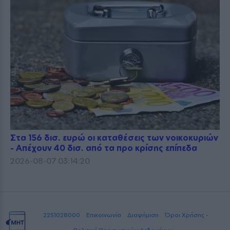
Στα 156 δισ. ευρώ οι καταθέσεις των νοικοκυριών
- Απέχουν 40 δισ. από τα προ κρίσης επίπεδα
2026-08-07 03:14:20
2251028000
Επικοινωνία
Διαφήμιση
Όροι Χρήσης -