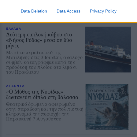
οι άνεμοι στην περιοχή
Data Deletion
Data Access
Privacy Policy
ΕΛΛΑΔΑ
Δεύτερη εμπλοκή κάβου στο
«Νήσος Ρόδος» μέσα σε δύο
μήνες
Μετά το περιστατικό της
Μυτιλήνης στις 3 Ιουνίου, ανάλογο
συμβάν καταγράφηκε κατά την
πρόσδεση του πλοίου στο λιμάνι
του Ηρακλείου
ΑΤΖΕΝΤΑ
«Ο Μύθος της Νυφίδας»
ζωντανεύει δίπλα στη θάλασσα
Θεατρικό δρώμενο αφιερωμένο
στην παράδοση και την πολιτιστική
κληρονομιά της περιοχής την
Παρασκευή 7 Αυγούστου