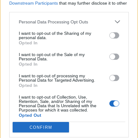
αναζήτησης
Downstream Participants
that may further disclose it to other
third parties.
Add stonisi.gr on Google ↗
Personal Data Processing Opt Outs
I want to opt-out of the Sharing of my
personal data.
ΣΤΗΝ ΙΔΙΑ ΚΑΤΗΓΟΡΙΑ
Opted In
I want to opt-out of the Sale of my
ΑΤΖΕΝΤΑ
Personal Data.
Αφιέρωμα στον Νίκο Καλαϊτζή –
Opted In
Μπινταγιάλα στον Μεσότοπο
Μουσική, φωτογραφία και
I want to opt-out of processing my
δραματοποίηση συνθέτουν την
Personal Data for Targeted Advertising.
εκδήλωση «Έρωτας με τις χορδές
Opted In
των οργάνων» τη Δευτέρα 10
Αυγούστου
I want to opt-out of Collection, Use,
Retention, Sale, and/or Sharing of my
Personal Data that Is Unrelated with the
Purposes for which it was collected.
ΠΕΡΙΒΑΛΛΟΝ
Opted Out
Πενθήμερο υψηλών
θερμοκρασιών στη Μυτιλήνη
CONFIRM
Στους 38 βαθμούς ο υδράργυρος
την Κυριακή – Από 3 έως 5 μποφόρ