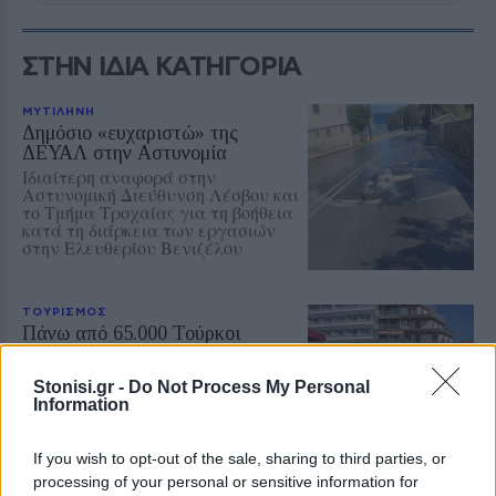
ΣΤΗΝ ΙΔΙΑ ΚΑΤΗΓΟΡΙΑ
ΜΥΤΙΛΗΝΗ
Δημόσιο «ευχαριστώ» της
ΔΕΥΑΛ στην Αστυνομία
Ιδιαίτερη αναφορά στην
Αστυνομική Διεύθυνση Λέσβου και
το Τμήμα Τροχαίας για τη βοήθεια
κατά τη διάρκεια των εργασιών
στην Ελευθερίου Βενιζέλου
ΤΟΥΡΙΣΜΟΣ
Πάνω από 65.000 Τούρκοι
τουρίστες στη Λέσβο στο
επτάμηνο
Stonisi.gr -
Do Not Process My Personal
Καθοριστική για την τελική εικόνα
Information
η τουριστική κίνηση έως το τέλος
Σεπτεμβρίου
If you wish to opt-out of the sale, sharing to third parties, or
processing of your personal or sensitive information for