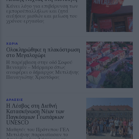
Κάνει λόγο για επιβάρυνση των
εμποροϋπαλλήλων και ζητά
αυξήσεις μισθών και μείωση του
χρόνου εργασίας
ΧΩΡΙΑ
Ολοκληρώθηκε η πλακόστρωση
στο Μεγαλοχώρι
Η παρέμβαση στην οδό Σοφού
Βενιαμίν – Μάρμαρο όπως
αναφέρει ο δήμαρχος Μυτιλήνης
Παναγιώτης Χριστόφας
ΔΡΑΣΕΙΣ
Η Λέσβος στη Διεθνή
Κατασκήνωση Νέων των
Παγκόσμιων Γεωπάρκων
UNESCO
Μαθητές του Πρότυπου ΓΕΛ
Μυτιλήνης παρουσίασαν το