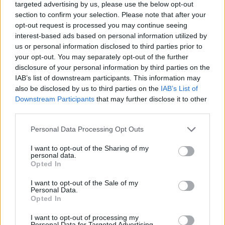
targeted advertising by us, please use the below opt-out
ΣΥΝΕΝΤΕΥΞΗ
ΜΥΤΙΛΗΝΗ
section to confirm your selection. Please note that after your
Η Έλενα Παπαρίζου τραγουδά
opt-out request is processed you may continue seeing
στη Μυτιλήνη για τους εθελοντές
interest-based ads based on personal information utilized by
αιμοδότες
us or personal information disclosed to third parties prior to
Μεγάλη συναυλία στις 19
Αυγούστου στο Δημοτικό Στάδιο
your opt-out. You may separately opt-out of the further
Μυτιλήνης – Μέρος των εσόδων θα
disclosure of your personal information by third parties on the
διατεθεί για την ενίσχυση του
IAB’s list of downstream participants. This information may
Συλλόγου Εθελοντών Αιμοδοτών
also be disclosed by us to third parties on the
IAB’s List of
Downstream Participants
that may further disclose it to other
ΑΤΖΕΝΤΑ
third parties.
Αφιέρωμα στον Νίκο Καλαϊτζή –
Μπινταγιάλα στον Μεσότοπο
Personal Data Processing Opt Outs
Μουσική, φωτογραφία και
δραματοποίηση συνθέτουν την
εκδήλωση «Έρωτας με τις χορδές
I want to opt-out of the Sharing of my
personal data.
των οργάνων» τη Δευτέρα 10
Opted In
Αυγούστου
I want to opt-out of the Sale of my
Personal Data.
ΠΕΡΙΒΑΛΛΟΝ
Opted In
Πενθήμερο υψηλών
θερμοκρασιών στη Μυτιλήνη
I want to opt-out of processing my
Στους 38 βαθμούς ο υδράργυρος
Personal Data for Targeted Advertising.