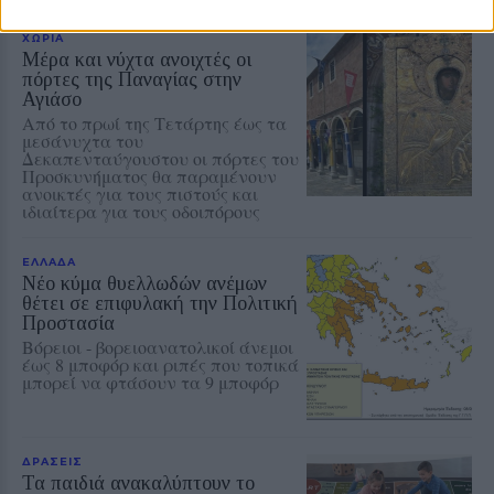
ΧΩΡΙΑ
Μέρα και νύχτα ανοιχτές οι
πόρτες της Παναγίας στην
Αγιάσο
Από το πρωί της Τετάρτης έως τα
μεσάνυχτα του
Δεκαπενταύγουστου οι πόρτες του
Προσκυνήματος θα παραμένουν
ανοικτές για τους πιστούς και
ιδιαίτερα για τους οδοιπόρους
ΕΛΛΑΔΑ
Νέο κύμα θυελλωδών ανέμων
θέτει σε επιφυλακή την Πολιτική
Προστασία
Βόρειοι - βορειοανατολικοί άνεμοι
έως 8 μποφόρ και ριπές που τοπικά
μπορεί να φτάσουν τα 9 μποφόρ
ΔΡΑΣΕΙΣ
Τα παιδιά ανακαλύπτουν το