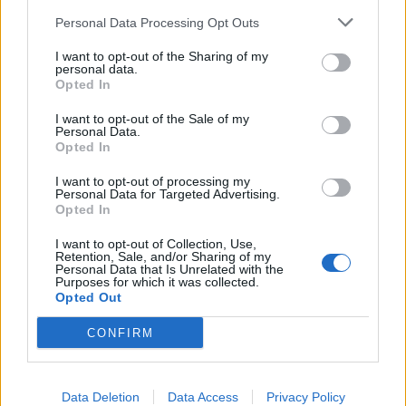
Personal Data Processing Opt Outs
ΧΩΡΙΑ
Η Θερμή γιόρτασε τους
I want to opt-out of the Sharing of my
personal data.
γευστικούς θησαυρούς της
Opted In
Λέσβου
Λάδι και τυρί βρέθηκαν στο
I want to opt-out of the Sale of my
επίκεντρο της γιορτής που
Personal Data.
πραγματοποιήθηκε στο Δημοτικό
Opted In
Σχολείο της Θερμής, στο πλαίσιο
του Taste Lesvos και του Λεσβιακού
Καλοκαιριού
I want to opt-out of processing my
Personal Data for Targeted Advertising.
Opted In
ΠΟΛΙΤΙΚΗ
Στη Θεσσαλονίκη τα
I want to opt-out of Collection, Use,
αποκαλυπτήρια του οικονομικού
Retention, Sale, and/or Sharing of my
Personal Data that Is Unrelated with the
προγράμματος της ΕΛ.Α.Σ.
Purposes for which it was collected.
Ο Αλέξης Τσίπρας παρουσιάζει
Opted Out
στις αρχές Σεπτεμβρίου το
τετραετές σχέδιο της Ελληνικής
CONFIRM
Αριστερής Συμπαράταξης για την
ακρίβεια, τη φορολογική
δικαιοσύνη, την παραγωγική
ανασυγκρότηση και την ενίσχυση
του κοινωνικού κράτους
Data Deletion
Data Access
Privacy Policy