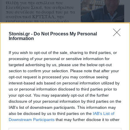
Θλίψη για την απώλεια του
Ελευθέριου Συκά, του ανθρώπου
που συνέδεσε το όνομά του με τα
αναψυκτικά ΚΡΥΣΤΑΛ, την
ευγένεια και τη γενναιοδωρία
Stonisi.gr -
Do Not Process My Personal
ΧΩΡΙΑ
Information
Φωτιά σε ξερά χόρτα έφερε
σύλληψη στη Λέσβο
If you wish to opt-out of the sale, sharing to third parties, or
Παράλληλα, σε βάρος του
processing of your personal or sensitive information for
επιβλήθηκε διοικητικό πρόστιμο
ύψους 1.804,68 ευρώ
targeted advertising by us, please use the below opt-out
section to confirm your selection. Please note that after your
opt-out request is processed you may continue seeing
interest-based ads based on personal information utilized by
us or personal information disclosed to third parties prior to
ΧΩΡΙΑ
your opt-out. You may separately opt-out of the further
Τραγωδία στην Πέτρα με νεκρό
άνδρα στην παραλία Καβάκι
disclosure of your personal information by third parties on the
Ανασύρθηκε χωρίς τις αισθήσεις
IAB’s list of downstream participants. This information may
του και μεταφέρθηκε στο Κέντρο
also be disclosed by us to third parties on the
IAB’s List of
Υγείας Καλλονής, όπου
Downstream Participants
that may further disclose it to other
διαπιστώθηκε ο θάνατός του
third parties.