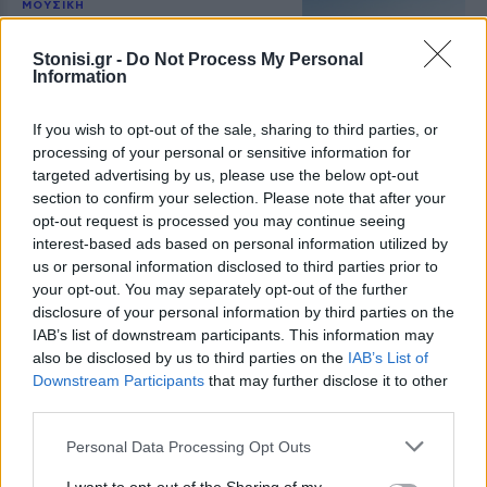
ΜΟΥΣΙΚΗ
Η γιορτή της τράτας ζωντάνεψε
ξανά στη Σκάλα Πολιχνίτου
Stonisi.gr -
Do Not Process My Personal
Η αναπαράσταση του παλιού
Information
αλιευτικού εθίμου, οι
παραδοσιακοί χοροί και η μουσική
γέμισαν το λιμάνι το βράδυ της 6ης
If you wish to opt-out of the sale, sharing to third parties, or
Αυγούστου
processing of your personal or sensitive information for
targeted advertising by us, please use the below opt-out
section to confirm your selection. Please note that after your
ΠΡΟΣΦΥΓΕΣ
«Ένα βιβλίο, ένα χαμόγελο» για
opt-out request is processed you may continue seeing
τα παιδιά του Κοινωνικού
interest-based ads based on personal information utilized by
Φροντιστηρίου Μυτιλήνης
us or personal information disclosed to third parties prior to
Βραβεύτηκαν οι μαθητές για την
your opt-out. You may separately opt-out of the further
προσπάθειά τους – Ο Ματίν, παιδί
disclosure of your personal information by third parties on the
πρόσφυγας, πέρασε στη
Νοσηλευτική του Αριστοτελείου
IAB’s list of downstream participants. This information may
Πανεπιστημίου Θεσσαλονίκης
also be disclosed by us to third parties on the
IAB’s List of
Downstream Participants
that may further disclose it to other
third parties.
ΧΩΡΙΑ
Αγιασμός στο ανακαινισμένο
Κοινοτικό Γραφείο
Personal Data Processing Opt Outs
Παλαιοχωρίου