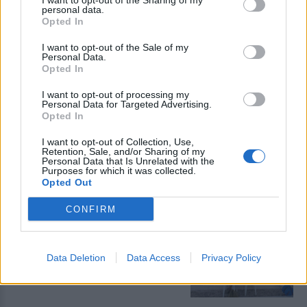
Ο Δήμος Μυτιλήνης προχώρησε
I want to opt-out of the Sharing of my
personal data.
στην επισκευή του κτιρίου, το
οποίο έχει ήδη τεθεί σε λειτουργία
Opted In
για την εξυπηρέτηση των κατοίκων
I want to opt-out of the Sale of my
Personal Data.
Opted In
ΑΓΟΡΑ
Η Μυτιλήνη κινείται στους
I want to opt-out of processing my
ρυθμούς της Λευκής Νύχτας
Personal Data for Targeted Advertising.
Μουσική, παιδικές δράσεις,
Opted In
κεράσματα και μεγάλες
προσφορές από τις 6.30 το
I want to opt-out of Collection, Use,
απόγευμα – Ο Γιάννης Μουτζούρης
Retention, Sale, and/or Sharing of my
παρουσίασε στον «Ν» 99 fm το
Personal Data that Is Unrelated with the
αναλυτικό πρόγραμμα
Purposes for which it was collected.
Opted Out
ΡΕΠΟΡΤΑΖ
ΔΡΑΣΕΙΣ
CONFIRM
Για τον «πυρηνικό εφιάλτη»
προειδοποίησε η Επιτροπή
ειρήνης Λέσβου
Μια συγκέντρωση γεμάτη
Data Deletion
Data Access
Privacy Policy
μηνύματα και νοήματα για τον
πόλεμο και την ειρήνη