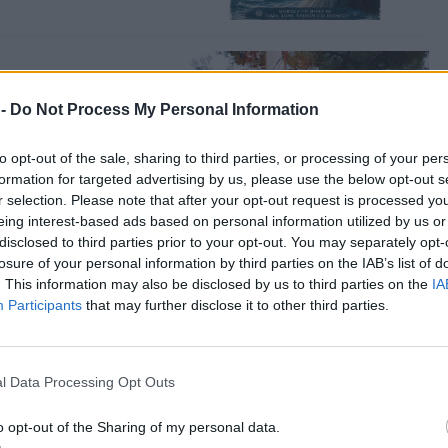
ση του Σωτήρος
 -
Do Not Process My Personal Information
ρησκευτικών και
 Πελοποννησίων Λέσβου
to opt-out of the sale, sharing to third parties, or processing of your per
formation for targeted advertising by us, please use the below opt-out s
r selection. Please note that after your opt-out request is processed y
eing interest-based ads based on personal information utilized by us or
disclosed to third parties prior to your opt-out. You may separately opt-
losure of your personal information by third parties on the IAB’s list of
 στη
. This information may also be disclosed by us to third parties on the
IA
τίνη
Participants
that may further disclose it to other third parties.
υριακή στις 7.30 το
ιφέρειας Βορείου
l Data Processing Opt Outs
o opt-out of the Sharing of my personal data.