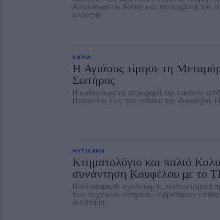
Απολιθωμένο Δάσος και τη συμβολή του στ
αλλαγής
ΧΩΡΙΑ
Η Αγιάσος τίμησε τη Μεταμό
Σωτήρος
Η καθιερωμένη περιφορά της εικόνας από
Παναγίας έως τον ναΐσκο της Ζωοδόχου 
ΜΥΤΙΛΗΝΗ
Κτηματολόγιο και παλιό Κολ
συνάντηση Κουφέλου με το 
Πολεοδομικός σχεδιασμός, αντισεισμική 
των τεχνικών υπηρεσιών βρέθηκαν επίσης
συζήτησης