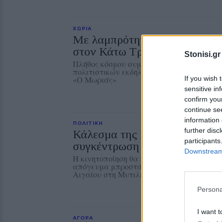
ΧΩΡΙΑ
Με λαμπρότητα η Μεταμόρφω
στον Κάτω Τρίτο
Stonisi.gr
Πλήθος κόσμου συμμετείχε στο διήμερο θ
πολιτιστικών εκδηλώσεων του Συλλόγου
If you wish 
«Ο Μωριάς»
sensitive in
confirm you
continue se
information 
ΠΟΛΙΤΙΚΗ
further disc
Κάλεσμα της Νέας Αριστεράς
participants
συγκέντρωση για την Παλαισ
Downstream 
Η κινητοποίηση θα πραγματοποιηθεί την Κ
απόγευμα μπροστά από το κτίριο της Περ
Αιγαίου στη Μυτιλήνη
Persona
I want t
ΑΓΟΡΑ