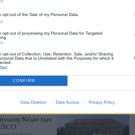
In
ης Λευκής
o opt-out of the Sale of my Personal Data.
παλλήλων και ζητά
In
εργασίας
to opt-out of processing my Personal Data for Targeted
ing.
In
o opt-out of Collection, Use, Retention, Sale, and/or Sharing
ersonal Data that Is Unrelated with the Purposes for which it
η στο
lected.
Out
– Μάρμαρο όπως
ώτης Χριστόφας
CONFIRM
Data Deletion
Data Access
Privacy Policy
κήνωση Νέων των
NESCO
αρουσίασαν το