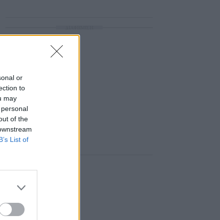
ΔΙΑΦΗΜΙΣΗ
sonal or
ection to
ou may
 personal
out of the
 downstream
B’s List of