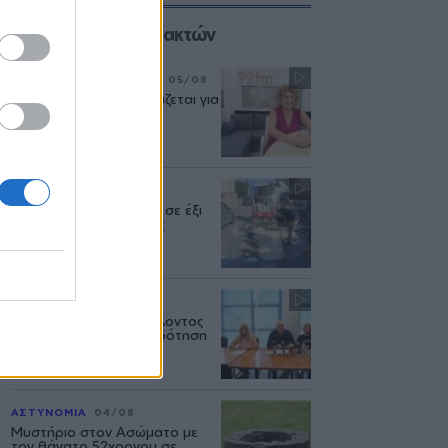
Επιλογές των Συντακτών
ΣΥΝΕΝΤΕΥΞΗ
ΜΟΥΣΙΚΗ
05/08
«Η ασφάλεια δεν θυσιάζεται για
τις δημόσιες σχέσεις»
ΜΥΤΙΛΗΝΗ
04/08
Διακοπή υδροδότησης σε έξι
περιοχές της Μυτιλήνης
ΔΥΤΙΚΗ ΛΕΣΒΟΣ
04/08
Το Υπουργείο Περιβάλλοντος
άφησε χωρίς χρηματοδότηση
έργα νερού στη Λέσβο
ΑΣΤΥΝΟΜΙΑ
04/08
Μυστήριο στον Ασώματο με
τον θάνατο 52χρονου σε