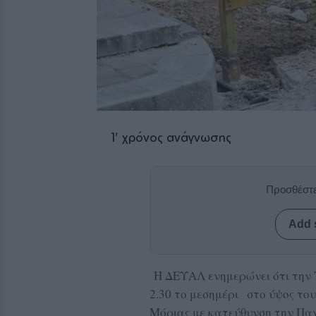
1
' χρόνος ανάγνωσης
Προσθέστε
Add 
Η ΔΕΥΑΛ ενημερώνει ότι την
2.30 το μεσημέρι στο ύψος το
Μόριας με κατεύθυνση την Παν