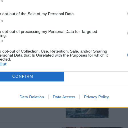
In
o opt-out of the Sale of my Personal Data.
In
«Νήσος Ρόδος»
to opt-out of processing my Personal Data for Targeted
ing.
3 Ιουνίου, ανάλογο
In
του πλοίου στο λιμάνι
o opt-out of Collection, Use, Retention, Sale, and/or Sharing
ersonal Data that Is Unrelated with the Purposes for which it
lected.
Out
CONFIRM
νεύει δίπλα στη
δοση και την
Data Deletion
Data Access
Privacy Policy
ν Παρασκευή 7 Αυγούστου