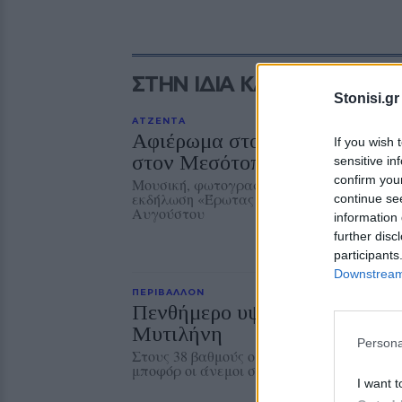
ΣΤΗΝ ΙΔΙΑ ΚΑΤΗΓΟΡΙΑ
Stonisi.gr
ΑΤΖΕΝΤΑ
Αφιέρωμα στον Νίκο Καλαϊτζ
If you wish 
στον Μεσότοπο
sensitive in
confirm you
Μουσική, φωτογραφία και δραματοποίηση
εκδήλωση «Έρωτας με τις χορδές των οργ
continue se
Αυγούστου
information 
further disc
participants
Downstream 
ΠΕΡΙΒΑΛΛΟΝ
Πενθήμερο υψηλών θερμοκρα
Μυτιλήνη
Persona
Στους 38 βαθμούς ο υδράργυρος την Κυρια
μποφόρ οι άνεμοι στην περιοχή
I want t