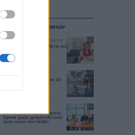
Επιλογές των Συντακτών
ΣΥΝΕΝΤΕΥΞΗ
ΜΟΥΣΙΚΗ
05/08
«Η ασφάλεια δεν θυσιάζεται για
τις δημόσιες σχέσεις»
ΜΥΤΙΛΗΝΗ
04/08
Διακοπή υδροδότησης σε έξι
περιοχές της Μυτιλήνης
ΔΥΤΙΚΗ ΛΕΣΒΟΣ
04/08
Το Υπουργείο Περιβάλλοντος
άφησε χωρίς χρηματοδότηση
έργα νερού στη Λέσβο