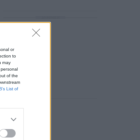
ΔΙΑΦΗΜΙΣΗ
sonal or
ection to
ou may
 personal
out of the
 downstream
B’s List of