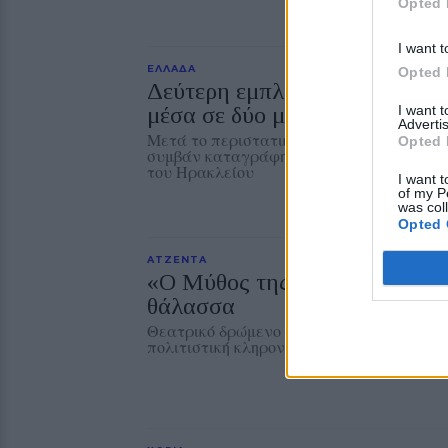
Opted 
I want t
ΕΛΛΑΔΑ
Opted 
Δεύτερη εμπλοκή κάβου στο 
I want 
μέσα σε δύο μήνες
Advertis
Μετά το περιστατικό της Μυτιλήνης στις 
Opted 
συμβάν καταγράφηκε κατά την πρόσδεση 
του Ηρακλείου
I want t
of my P
was col
Opted 
ΑΤΖΕΝΤΑ
«Ο Μύθος της Νυφίδας» ζωντα
θάλασσα
Θεατρικό δρώμενο αφιερωμένο στην παρά
πολιτιστική κληρονομιά της περιοχής τη