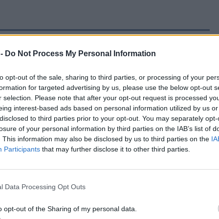
 -
Do Not Process My Personal Information
ή – Μπινταγιάλα
to opt-out of the sale, sharing to third parties, or processing of your per
formation for targeted advertising by us, please use the below opt-out s
r selection. Please note that after your opt-out request is processed y
 συνθέτουν την
άνων» τη Δευτέρα 10
eing interest-based ads based on personal information utilized by us or
disclosed to third parties prior to your opt-out. You may separately opt-
losure of your personal information by third parties on the IAB’s list of
. This information may also be disclosed by us to third parties on the
IA
Participants
that may further disclose it to other third parties.
σιών στη
l Data Processing Opt Outs
κή – Από 3 έως 5
o opt-out of the Sharing of my personal data.