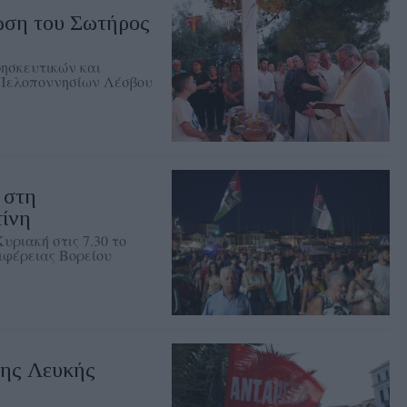
ση του Σωτήρος
ρησκευτικών και
 Πελοποννησίων Λέσβου
 στη
τίνη
υριακή στις 7.30 το
ιφέρειας Βορείου
ης Λευκής