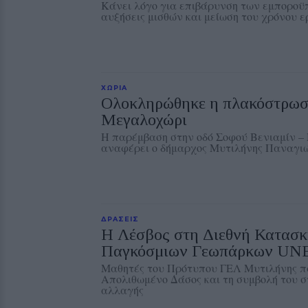
Κάνει λόγο για επιβάρυνση των εμποροϋ
αυξήσεις μισθών και μείωση του χρόνου 
ΧΩΡΙΑ
Ολοκληρώθηκε η πλακόστρωσ
Μεγαλοχώρι
Η παρέμβαση στην οδό Σοφού Βενιαμίν 
αναφέρει ο δήμαρχος Μυτιλήνης Παναγι
ΔΡΑΣΕΙΣ
Η Λέσβος στη Διεθνή Κατασ
Παγκόσμιων Γεωπάρκων U
Μαθητές του Πρότυπου ΓΕΛ Μυτιλήνης π
Απολιθωμένο Δάσος και τη συμβολή του στ
αλλαγής