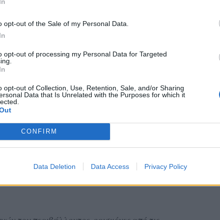
In
o opt-out of the Sale of my Personal Data.
In
to opt-out of processing my Personal Data for Targeted
ing.
In
o opt-out of Collection, Use, Retention, Sale, and/or Sharing
ersonal Data that Is Unrelated with the Purposes for which it
lected.
Out
CONFIRM
Data Deletion
Data Access
Privacy Policy
ών του περιβάλλοντος, ορισμένες από τις