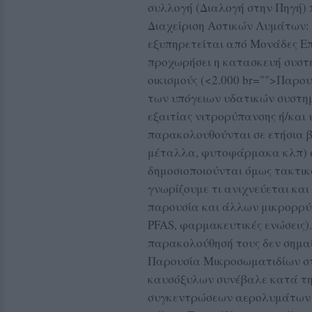
συλλογή (Διαλογή στην Πηγή) 
Διαχείριση Αστικών Λυμάτων:
εξυπηρετείται από Μονάδες Ε
προχωρήσει η κατασκευή συστ
οικισμούς (<2.000 br="">
Παρου
των υπόγειων υδατικών συστη
εξαιτίας νιτρορύπανσης ή/και
παρακολουθούνται σε ετήσια β
μέταλλα, φυτοφάρμακα κλπ) σ
δημοσιοποιούνται όμως τακτικ
γνωρίζουμε τι ανιχνεύεται και
παρουσία και άλλων μικρορρύ
PFAS, φαρμακευτικές ενώσεις).
παρακολούθησή τους δεν σημαίν
Παρουσία Μικρoσωματιδίων σ
καυσόξυλων συνέβαλε κατά τη
συγκεντρώσεων αερολυμάτων μι