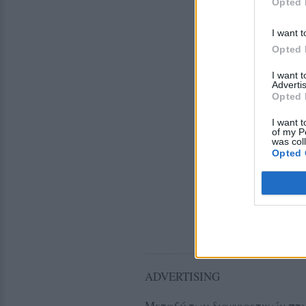
Opted 
I want t
Opted 
I want 
Advertis
Opted 
I want t
of my P
was col
Opted 
ADVERTISING
Μεταξύ των διαφορετικών πτυχ