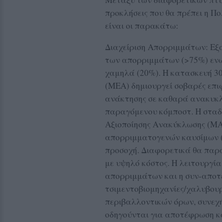
προκλήσεις που θα πρέπει η Π
είναι οι παρακάτω:
Διαχείριση Απορριμμάτων: Εξα
των απορριμμάτων (>75%) ενώ
χαμηλά (20%). Η κατασκευή 
(ΜΕΑ) δημιουργεί σοβαρές επι
ανάκτησης σε καθαρά ανακυκλ
παραγόμενου κόμποστ. H σταδ
Αξιοποίησης Ανακύκλωσης (Μ
απορριμματογενών καυσίμων (S
προσοχή. Διαφορετικά θα παρ
με υψηλό κόστος. Η λειτουργί
απορριμμάτων και η συν-απο
τσιμεντοβιομηχανίες/χαλυβουργ
περιβαλλοντικών όρων, συνε
οδηγούνται για αποτέφρωση κ