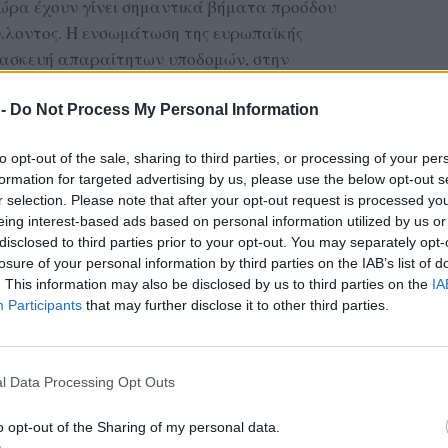
χώρα έχουν γίνει σημαντικά βήματα προόδου
λλοντος. Η ενσωμάτωση της ευρωπαϊκής
τασκευή απαραίτητων υποδομών, στην
οντικών μελετών για τα δημόσια και ιδιωτικά
 ποιότητας του περιβάλλοντος με τακτικές
 -
Do Not Process My Personal Information
, στον χαρακτηρισμό περιοχών ως
to opt-out of the sale, sharing to third parties, or processing of your per
formation for targeted advertising by us, please use the below opt-out s
r selection. Please note that after your opt-out request is processed y
ελτίωση σε αρκετούς τομείς, υπάρχουν άλλοι
eing interest-based ads based on personal information utilized by us or
γιατί έχουμε θεσπίσει περιβαλλοντικούς νόμους
disclosed to third parties prior to your opt-out. You may separately opt-
πώς, είτε γιατί δεν έχουμε ικανό αριθμό
losure of your personal information by third parties on the IAB’s list of
λεχών στον ευρύτερο δημόσιο τομέα, είτε
. This information may also be disclosed by us to third parties on the
IA
Participants
that may further disclose it to other third parties.
ρκετά στην ανάπτυξη περιβαλλοντικής
ΔΙΑΦΗΜΙΣΗ
l Data Processing Opt Outs
o opt-out of the Sharing of my personal data.