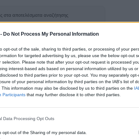
ας στα αποτελέσματα αναζήτησης
.gr on Google ↗
 -
Do Not Process My Personal Information
to opt-out of the sale, sharing to third parties, or processing of your per
formation for targeted advertising by us, please use the below opt-out s
r selection. Please note that after your opt-out request is processed y
eing interest-based ads based on personal information utilized by us or
disclosed to third parties prior to your opt-out. You may separately opt-
losure of your personal information by third parties on the IAB’s list of
ρι στη γιορτή
. This information may also be disclosed by us to third parties on the
IA
Participants
that may further disclose it to other third parties.
του Taste Lesvos με
ληρονομιά της Λέσβου
l Data Processing Opt Outs
o opt-out of the Sharing of my personal data.