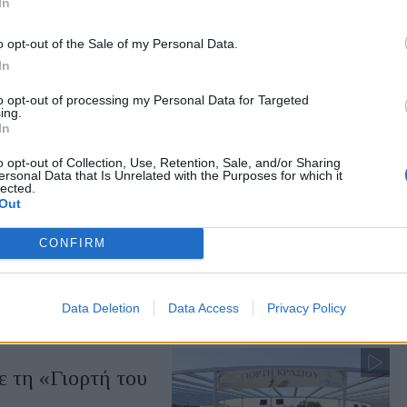
In
απόψε στον Κόλπο
o opt-out of the Sale of my Personal Data.
In
ρευτικά συγκροτήματα
0.30 στα Πηγαδάκια
to opt-out of processing my Personal Data for Targeted
ing.
In
o opt-out of Collection, Use, Retention, Sale, and/or Sharing
ersonal Data that Is Unrelated with the Purposes for which it
lected.
η από το Γεωπάρκο
Out
ου μελιού και
CONFIRM
γούστου στο Μουσείο
το Σίγρι
Data Deletion
Data Access
Privacy Policy
 τη «Γιορτή του