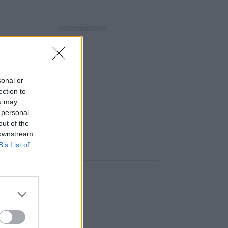
ΔΙΑΦΗΜΙΣΗ
sonal or
ection to
ou may
 personal
out of the
 downstream
B’s List of