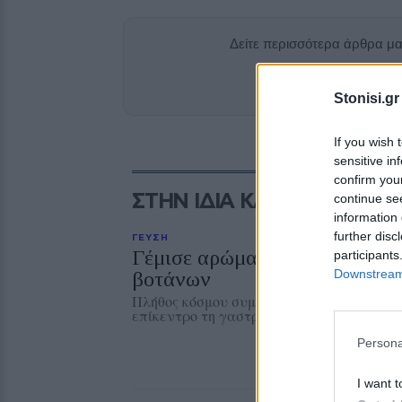
Δείτε περισσότερα άρθρα μ
Add stonisi
Stonisi.gr
If you wish 
sensitive in
confirm you
ΣΤΗΝ ΙΔΙΑ ΚΑΤΗΓΟΡΙΑ
continue se
information 
further disc
ΓΕΥΣΗ
Γέμισε αρώματα το Μεγαλοχώ
participants
Downstream 
βοτάνων
Πλήθος κόσμου συμμετείχε στην εκδήλωση 
επίκεντρο τη γαστρονομική και φυσική κ
Persona
I want t