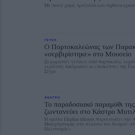
Με πολύ χορό, τραγούδι και άφθονο κρασ
ΓΕΥΣΗ
Ο Πορτοκαλεώνας των Παρακ
«σερβιρίστηκε» στο Μουσείο
Ξεχωριστές γεύσεις από πορτοκάλι, λεμόν
νεράντζι δοκίμασαν οι επισκέπτες της Γι
Σίγρι
ΘΕΑΤΡΟ
Το παραδοσιακό παραμύθι τη
ζωντανεύει στο Κάστρο Μυτι
Η ομάδα Elephas tiliensis παρουσιάζει την
Μοσχάμπαρης στο πλαίσιο του θεσμού «Ό
Πολιτισμός»