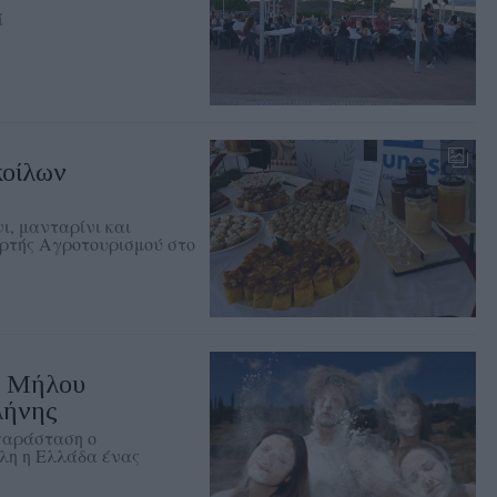
ί
οίλων
ι, μανταρίνι και
ορτής Αγροτουρισμού στο
ς Μήλου
λήνης
 παράσταση o
λη η Ελλάδα ένας