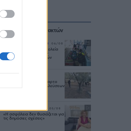
Επιλογές των Συντακτών
ΡΕΠΟΡΤΑΖ
ΕΚΠΑΙΔΕΥΣΗ
06/08
Η επόμενη μέρα στα σχολεία
της Μυτιλήνης μετά την
κατάργηση των σχολικών
επιτροπών
ΑΓΡΟΤΕΣ
06/08
Έτσι χάθηκε το ένα τέταρτο
των αγροτικών εκμεταλλεύσεων
του Βορείου Αιγαίου
ΣΥΝΕΝΤΕΥΞΗ
ΜΟΥΣΙΚΗ
05/08
«Η ασφάλεια δεν θυσιάζεται για
τις δημόσιες σχέσεις»