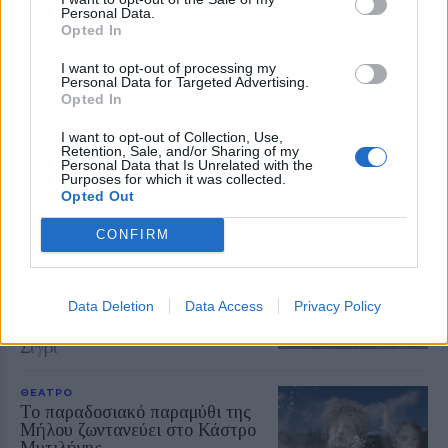
Personal Data.
Opted In
ΡΕΠΟΡΤΑΖ
ΕΛΕΥΘΕΡΟΣ ΧΡΟΝΟΣ
Υποδεχτήκαν τον Αύγουστο με
τη «Γιορτή του Κρασιού» τα
I want to opt-out of processing my
Personal Data for Targeted Advertising.
Πάμφιλα
Opted In
Με πολύ χορό, τραγούδι και
άφθονο κρασί
I want to opt-out of Collection, Use,
Retention, Sale, and/or Sharing of my
Personal Data that Is Unrelated with the
Purposes for which it was collected.
Opted Out
ΓΕΥΣΗ
Ο Πορτοκαλεώνας των
CONFIRM
Παρακοίλων «σερβιρίστηκε» στο
Μουσείο
Ξεχωριστές γεύσεις από
πορτοκάλι, λεμόνι, μανταρίνι και
Data Deletion
Data Access
Privacy Policy
νεράντζι δοκίμασαν οι επισκέπτες
της Γιορτής Αγροτουρισμού στο
Σίγρι
ΘΕΑΤΡΟ
Το παραδοσιακό παραμύθι της
Μήλου ζωντανεύει στο Κάστρο
Μυτιλήνης