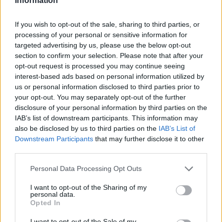
εκδήλωση του Taste Lesvos με
Information
επίκεντρο τη γαστρονομική και
φυσική κληρονομιά της Λέσβου
If you wish to opt-out of the sale, sharing to third parties, or
processing of your personal or sensitive information for
targeted advertising by us, please use the below opt-out
ΑΤΖΕΝΤΑ
section to confirm your selection. Please note that after your
Παπαλίνα, ούζο και μουσική
opt-out request is processed you may continue seeing
απόψε στον Κόλπο της Γέρας
interest-based ads based on personal information utilized by
Πλούσιο καλλιτεχνικό πρόγραμμα
us or personal information disclosed to third parties prior to
και χορευτικά συγκροτήματα στη
Γιορτή Παπαλίνας που ξεκινά στις
your opt-out. You may separately opt-out of the further
20.30 στα Πηγαδάκια
disclosure of your personal information by third parties on the
IAB’s list of downstream participants. This information may
also be disclosed by us to third parties on the
IAB’s List of
Downstream Participants
that may further disclose it to other
ΑΤΖΕΝΤΑ
third parties.
Μια κουταλιά μέλι, μια γεύση
από το Γεωπάρκο Λέσβου
Personal Data Processing Opt Outs
Γευσιγνωσία φρεσκοτρυγημένου
θυμαρίσιου μελιού και προϊόντων
της κυψέλης το Σάββατο 8
I want to opt-out of the Sharing of my
personal data.
Αυγούστου στο Μουσείο Φυσικής
Ιστορίας Απολιθωμένου Δάσους
Opted In
στο Σίγρι
I want to opt-out of the Sale of my