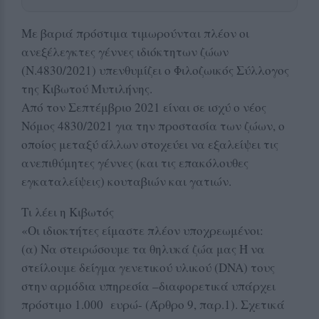
Με βαριά πρόστιμα τιμωρούνται πλέον οι
ανεξέλεγκτες γέννες ιδιόκτητων ζώων
(Ν.4830/2021) υπενθυμίζει ο Φιλοζωικός Σύλλογος
της Κιβωτού Μυτιλήνης.
Από τον Σεπτέμβριο 2021 είναι σε ισχύ ο νέος
Νόμος 4830/2021 για την προστασία των ζώων, ο
οποίος μεταξύ άλλων στοχεύει να εξαλείψει τις
ανεπιθύμητες γέννες (και τις επακόλουθες
εγκαταλείψεις) κουταβιών και γατιών.
Τι λέει η Κιβωτός
«Οι ιδιοκτήτες είμαστε πλέον υποχρεωμένοι:
(α) Να στειρώσουμε τα θηλυκά ζώα μας Ή να
στείλουμε δείγμα γενετικού υλικού (DNA) τους
στην αρμόδια υπηρεσία –διαφορετικά υπάρχει
πρόστιμο 1.000 ευρώ- (Άρθρο 9, παρ.1). Σχετικά