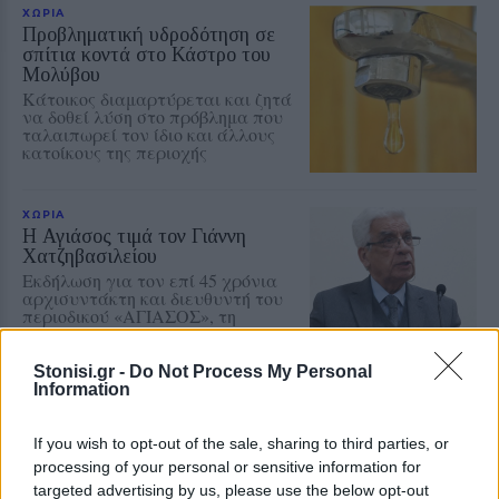
ΧΩΡΙΑ
Προβληματική υδροδότηση σε
σπίτια κοντά στο Κάστρο του
Μολύβου
Κάτοικος διαμαρτύρεται και ζητά
να δοθεί λύση στο πρόβλημα που
ταλαιπωρεί τον ίδιο και άλλους
κατοίκους της περιοχής
ΧΩΡΙΑ
Η Αγιάσος τιμά τον Γιάννη
Χατζηβασιλείου
Εκδήλωση για τον επί 45 χρόνια
αρχισυντάκτη και διευθυντή του
περιοδικού «ΑΓΙΑΣΟΣ», τη
Δευτέρα 10 Αυγούστου στο «Χάνι»
της Παναγίας
Stonisi.gr -
Do Not Process My Personal
Information
ΜΟΥΣΙΚΗ
Μουσικές πάνω στο κύμα στην
If you wish to opt-out of the sale, sharing to third parties, or
παραλία της Δρώτας
processing of your personal or sensitive information for
Δύο ημέρες γεμάτες ζωντανή
targeted advertising by us, please use the below opt-out