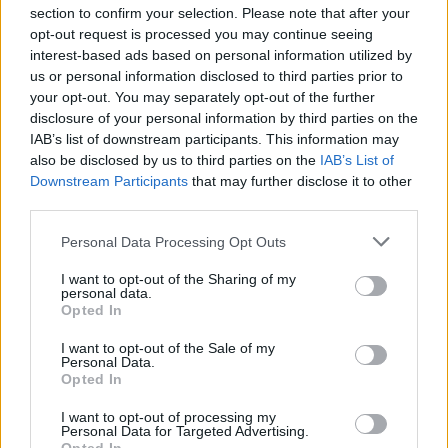
μουσική, χορό και διασκέδαση από
section to confirm your selection. Please note that after your
τον Πολιτιστικό Εξωραϊστικό
Σύλλογο «Η Δρώτα»
opt-out request is processed you may continue seeing
interest-based ads based on personal information utilized by
us or personal information disclosed to third parties prior to
your opt-out. You may separately opt-out of the further
ΔΥΤΙΚΗ ΛΕΣΒΟΣ
disclosure of your personal information by third parties on the
Παρέμβαση για το Ειδικό
IAB’s list of downstream participants. This information may
Χωροταξικό Τουρισμού στη
Μήθυμνα
also be disclosed by us to third parties on the
IAB’s List of
Ο Δήμος Δυτικής Λέσβου ζητά την
Downstream Participants
that may further disclose it to other
αλλαγή της κατάταξης της
third parties.
περιοχής
Personal Data Processing Opt Outs
I want to opt-out of the Sharing of my
ΡΕΠΟΡΤΑΖ
ΔΡΑΣΕΙΣ
personal data.
Στο Πανελλήνιον έκθεση
Opted In
σύνδεσης του σήμερα της
Μυτιλήνης με το χθες
I want to opt-out of the Sale of my
Personal Data.
Μια έκθεση διοργανωμένη από τον
Opted In
Εμπορικό Σύλλογο Μυτιλήνης
I want to opt-out of processing my
Personal Data for Targeted Advertising.