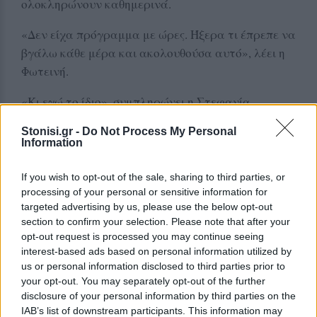
ολοκληρώνουν καθημερινά.
«Δεν είχα πρόγραμμα με ώρες. Ήξερα τι έπρεπε να
βγάλω κάθε μέρα και ακολουθούσα αυτό», λέει η
Φωτεινή.
«Κι εγώ το ίδιο», συμπληρώνει η Στεφανία.
Μάλιστα, είχαν ολοκληρώσει το μεγαλύτερο
Stonisi.gr -
Do Not Process My Personal
Information
μέρος της ύλης ήδη από τον Ιανουάριο, ώστε οι
τελευταίοι μήνες να αφιερωθούν στις
If you wish to opt-out of the sale, sharing to third parties, or
επαναλήψεις.
processing of your personal or sensitive information for
targeted advertising by us, please use the below opt-out
Διαλείμματα, μουσική και μπαλέτο
section to confirm your selection. Please note that after your
opt-out request is processed you may continue seeing
Και οι δύο επιμένουν ότι κανείς δεν μπορεί να
interest-based ads based on personal information utilized by
διαβάζει αποτελεσματικά χωρίς ανάσες μέσα στην
us or personal information disclosed to third parties prior to
your opt-out. You may separately opt-out of the further
ημέρα.
disclosure of your personal information by third parties on the
IAB’s list of downstream participants. This information may
Η Φωτεινή έβγαινε με φίλους, άκουγε μουσική και