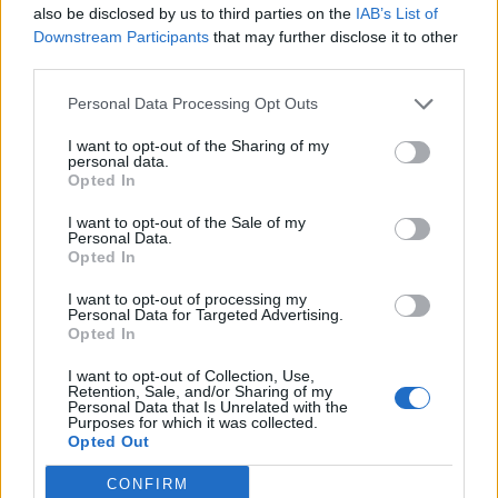
also be disclosed by us to third parties on the
IAB’s List of
όταν δυσκολευόταν να συγκεντρωθεί έκανε μικρές
Downstream Participants
that may further disclose it to other
βόλτες πριν επιστρέψει στα βιβλία.
third parties.
Η Στεφανία συνέχισε όλη τη χρονιά το μπαλέτο.
Personal Data Processing Opt Outs
I want to opt-out of the Sharing of my
«Ήταν η μόνη ώρα που δεν σκεφτόμουν τα
personal data.
μαθήματα», λέει, εξηγώντας πως αυτή η
Opted In
αποφόρτιση τη βοήθησε να διατηρήσει την ψυχική
I want to opt-out of the Sale of my
της ισορροπία.
Personal Data.
Opted In
«Δεν είναι το τέλος του κόσμου»
I want to opt-out of processing my
Personal Data for Targeted Advertising.
Ρωτήθηκαν ποια συμβουλή θα έδιναν στους
Opted In
επόμενους υποψηφίους και οι απαντήσεις τους
I want to opt-out of Collection, Use,
είχαν κοινό παρονομαστή.
Retention, Sale, and/or Sharing of my
Personal Data that Is Unrelated with the
Purposes for which it was collected.
«Κουράγιο. Είναι μια δύσκολη χρονιά και
Opted Out
χρειάζεται επιμονή», λέει η Στεφανία.
CONFIRM