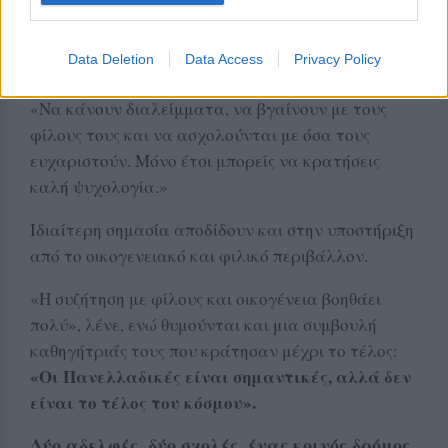
Η Φωτεινή συμπληρώνει πως είναι σημαντικό να
συνεχίσουν οι μαθητές να κάνουν πράγματα που
Data Deletion
Data Access
Privacy Policy
αγαπούν.
«Να κάνουν διαλείμματα, να βγαίνουν με τους
φίλους τους και να ασχολούνται με όσα τους
ευχαριστούν. Μόνο έτσι μπορείς να κρατήσεις
καλή ψυχολογία.»
Ιδιαίτερη σημασία αποδίδουν και στην υποστήριξη
από το οικογενειακό και φιλικό περιβάλλον.
«Η συζήτηση με φίλους και οικογένεια βοηθάει
πολύ», λένε, ενώ θυμούνται και μια συμβουλή
καθηγήτριάς τους που κράτησαν μέχρι το τέλος:
«Οι Πανελλαδικές είναι σημαντικές, αλλά δεν
είναι το τέλος του κόσμου».
Δύο αδελφές, δύο σχολές, ένας κοινός δρόμος