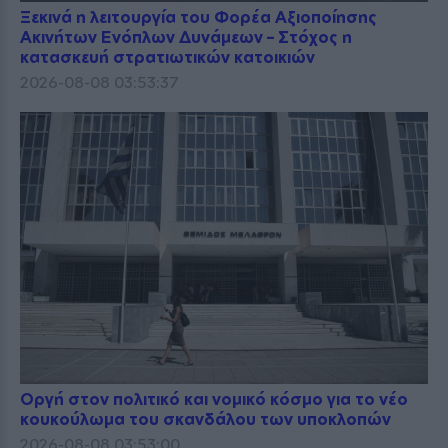
Ξεκινά η λειτουργία του Φορέα Αξιοποίησης
Ακινήτων Ενόπλων Δυνάμεων – Στόχος η
κατασκευή στρατιωτικών κατοικιών
2026-08-08 03:53:37
Οργή στον πολιτικό και νομικό κόσμο για το νέο
κουκούλωμα του σκανδάλου των υποκλοπών
2026-08-08 03:53:00