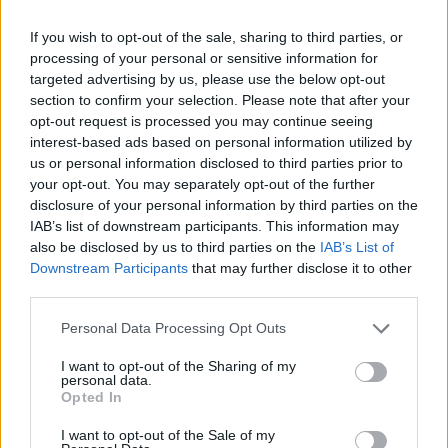
παγκόσμια τάση στον ιατρικό και ιαματικό
τουρισμό μετατοπίζεται πλέον από τη θεραπεία
If you wish to opt-out of the sale, sharing to third parties, or
προς την πρόληψη.
processing of your personal or sensitive information for
targeted advertising by us, please use the below opt-out
Στο πλαίσιο αυτό, ιδιαίτερη σημασία αποδίδεται
section to confirm your selection. Please note that after your
opt-out request is processed you may continue seeing
στην ευεξία, στη σωστή διατροφή, στην ήπια
interest-based ads based on personal information utilized by
φυσική δραστηριότητα και στη βελτίωση της
us or personal information disclosed to third parties prior to
ποιότητας ζωής.
your opt-out. You may separately opt-out of the further
disclosure of your personal information by third parties on the
Ο κ. Κούσκος έκανε ειδική αναφορά στο
IAB’s list of downstream participants. This information may
ερευνητικό εγχείρημα «Θερμάλιον», το οποίο
also be disclosed by us to third parties on the
IAB’s List of
Downstream Participants
that may further disclose it to other
συνδέει τα ιαματικά νερά με την επιστημονική
third parties.
έρευνα γύρω από την πρόληψη, την υγιή γήρανση
και τη βελτίωση της καθημερινότητας των
Personal Data Processing Opt Outs
ανθρώπων.
I want to opt-out of the Sharing of my
personal data.
Νέες συνεργασίες και εξωστρέφεια
Opted In
Σημαντικό μέρος της συζήτησης αφορούσε και την
I want to opt-out of the Sale of my