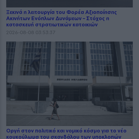
Ξεκινά η λειτουργία του Φορέα Αξιοποίησης
Ακινήτων Ενόπλων Δυνάμεων – Στόχος η
κατασκευή στρατιωτικών κατοικιών
2026-08-08 03:53:37
Οργή στον πολιτικό και νομικό κόσμο για το νέο
κουκούλωμα του σκανδάλου των υποκλοπών