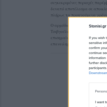
συγκεκριμένες περιοχές παρέμ
δυνατό αποτέλεσμα σε αποικί
πλήρως τα προηγούμενα χρόνι
Ο αρμόδιος Αντιδήμαρχος Περ
Stonisi.gr
Τσιβγούλης, μιλώντας στο «Ν»,
επισημαίνοντας ότι παρόμοιες
If you wish 
sensitive in
επανειλημμένα στο παρελθόν μ
confirm you
continue se
information 
further disc
participants
Downstream 
Persona
I want t