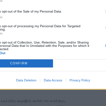
In
o opt-out of the Sale of my Personal Data.
In
to opt-out of processing my Personal Data for Targeted
ing.
In
o opt-out of Collection, Use, Retention, Sale, and/or Sharing
ersonal Data that Is Unrelated with the Purposes for which it
lected.
Out
λο ποσοστό του πληθυσμού των αδέσποτων
CONFIRM
ει ήδη στειρωθεί μέσα από τις προηγούμενες
τές περιοχές παρέμειναν ζώα εκτός
ν είχαν φτάσει στην κατάλληλη ηλικία για
Data Deletion
Data Access
Privacy Policy
ους που δεν επέτρεπαν την κτηνιατρική
.
 καλύψει ακριβώς αυτές τις ανάγκες,