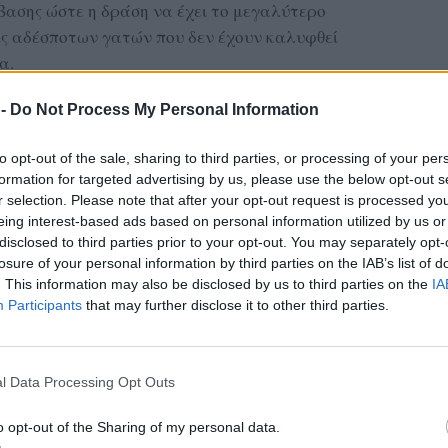
βασης ώστε η δράση να έχει το μεγαλύτερο
ες αδέσποτων γατών που δεν έχουν καλυφθεί
α.
ιβάλλοντος και Αδέσποτων Ζώων, Χρήστος
 -
Do Not Process My Personal Information
 τόνισε τη σημασία της πρωτοβουλίας,
 δράσεις έχουν πραγματοποιηθεί
to opt-out of the sale, sharing to third parties, or processing of your per
formation for targeted advertising by us, please use the below opt-out s
ε ιδιαίτερα θετικά αποτελέσματα.
r selection. Please note that after your opt-out request is processed y
eing interest-based ads based on personal information utilized by us or
ΔΙΑΦΗΜΙΣΗ
disclosed to third parties prior to your opt-out. You may separately opt-
losure of your personal information by third parties on the IAB’s list of
. This information may also be disclosed by us to third parties on the
IA
Participants
that may further disclose it to other third parties.
l Data Processing Opt Outs
o opt-out of the Sharing of my personal data.