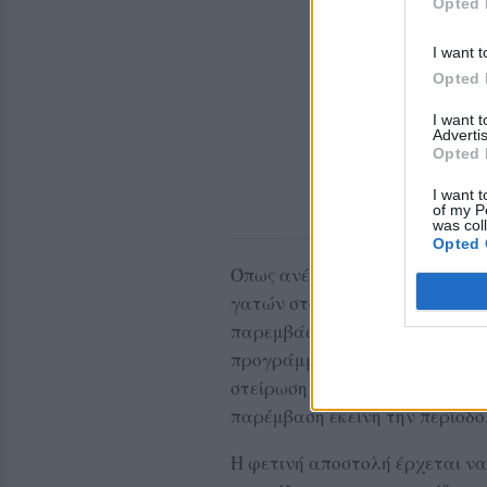
Opted 
I want t
Opted 
I want 
Advertis
Opted 
I want t
of my P
was col
Opted 
Όπως ανέφερε, ένα πολύ μεγά
γατών στον Δήμο Μυτιλήνης έχ
παρεμβάσεις. Ωστόσο, σε αρκε
προγράμματος, είτε επειδή δε
στείρωση είτε για άλλους λόγ
παρέμβαση εκείνη την περίοδο
Η φετινή αποστολή έρχεται να