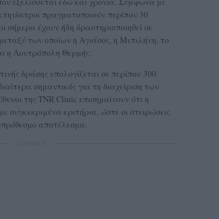
που εξελίσσεται εδώ και χρόνια. Σύμφωνα με
ς κτηνίατροι πραγματοποιούν περίπου 30
ρι σήμερα έχουν ήδη δραστηριοποιηθεί σε
 μεταξύ των οποίων η Αγιάσος, η Μυτιλήνη, το
αι η Λουτρόπολη Θερμής.
τινής δράσης υπολογίζεται σε περίπου 300
ιδιαίτερα σημαντικός για τη διαχείριση των
υνοι της TNR Clinic επισημαίνουν ότι η
με συγκεκριμένα κριτήρια, ώστε οι στειρώσεις
ροπρόθεσμο αποτέλεσμα.
ΔΙΑΦΗΜΙΣΗ