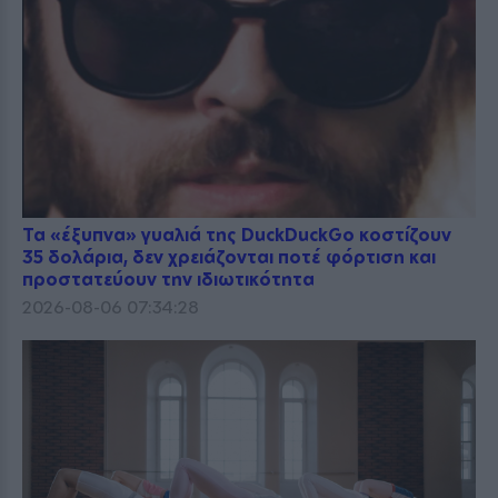
Τα «έξυπνα» γυαλιά της DuckDuckGo κοστίζουν
35 δολάρια, δεν χρειάζονται ποτέ φόρτιση και
προστατεύουν την ιδιωτικότητα
2026-08-06 07:34:28