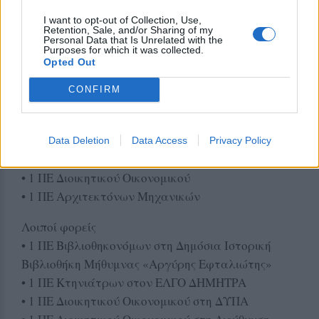
Πανεπιστήμιο Αιγαίου
I want to opt-out of Collection, Use,
• 1 ΠΕ Μηχανολόγων Μηχανικών
Retention, Sale, and/or Sharing of my
Personal Data that Is Unrelated with the
• 1 ΠΕ Πολιτικών Μηχανικών
Purposes for which it was collected.
Opted Out
Υπουργείο Πολιτισμού
• 1 ΠΕ Αρχαιοβοτανολόγων
CONFIRM
• 3 ΠΕ Αρχιτεκτόνων Μηχανικών
• 1 ΠΕ Πολιτικών Μηχανικών
Data Deletion
Data Access
Privacy Policy
Υπουργείο Τουρισμού
• 1 ΠΕ Διοικητικού Οικονομικού
• 1 ΠΕ Αρχιτεκτόνων Μηχανικών
Λοιποί φορείς
• 1 ΠΕ Βιβλιοθηκονόμων στη Δημόσια Ιστορική
Βιβλιοθήκη Μήθυμνας «Αργύρης Εφταλιώτης»
• 1 ΠΕ Κτηνιάτρων στον ΕΛΓΟ ΔΗΜΗΤΡΑ
• 1 ΠΕ Διοικητικού Οικονομικού στη ΔΥΠΑ