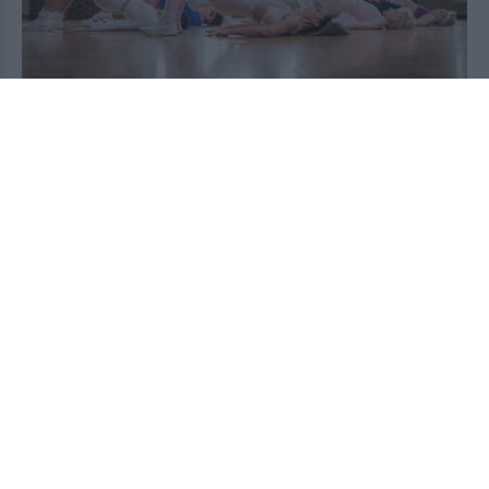
Έκανε για 2 εβδομάδες γέφυρες γλουτών με
εναλλάξ άρση ποδιών και εξαφανίστηκε ο πόνος
στα γόνατα
2026-08-06 05:19:57