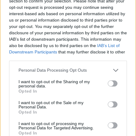
section to confirm your selection. Please note that after your
opt-out request is processed you may continue seeing
interest-based ads based on personal information utilized by
us or personal information disclosed to third parties prior to
your opt-out. You may separately opt-out of the further
disclosure of your personal information by third parties on the
IAB’s list of downstream participants. This information may
also be disclosed by us to third parties on the
IAB’s List of
Περιφέρεια Βορείου Αιγαίου
Downstream Participants
that may further disclose it to other
• 1 ΠΕ Διοικητικού Οικονομικού
third parties.
• 1 ΠΕ Μηχανολόγων Μηχανικών
Personal Data Processing Opt Outs
• 2 ΠΕ Πολιτικών Μηχανικών
I want to opt-out of the Sharing of my
Γενική Γραμματεία Αιγαίου και Νησιωτικής
personal data.
Opted In
Πολιτικής
• 1 ΠΕ Οικονομικού
I want to opt-out of the Sale of my
Personal Data.
• 1 ΠΕ Μηχανολόγων Μηχανικών
Opted In
• 1 ΠΕ Μηχανικών Χωροταξίας, Πολεοδομίας και
I want to opt-out of processing my
Ανάπτυξης
Personal Data for Targeted Advertising.
Opted In