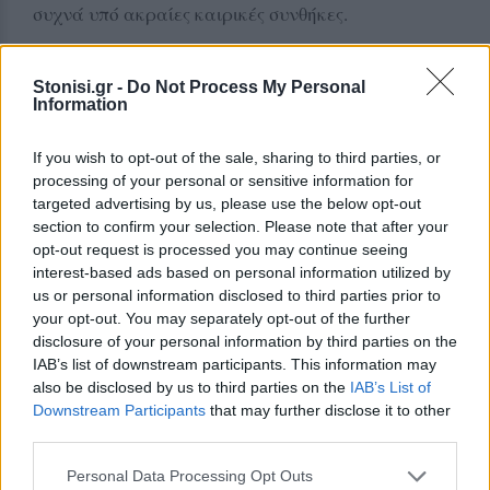
συχνά υπό ακραίες καιρικές συνθήκες.
Το πρόσωπό του έγινε συνώνυμο μιας άλλης
Ελλάδας, μιας Ελλάδας που μέσα στο χάος εκείνης
Stonisi.gr -
Do Not Process My Personal
Information
της περιόδου επέμενε να υπερασπίζεται την
ανθρώπινη ζωή χωρίς διακρίσεις.Ο αιφνίδιος
If you wish to opt-out of the sale, sharing to third parties, or
θάνατός του από ανακοπή καρδιάς το 2018, σε
processing of your personal or sensitive information for
ηλικία μόλις 44 ετών, είχε προκαλέσει βαθιά
targeted advertising by us, please use the below opt-out
section to confirm your selection. Please note that after your
συγκίνηση στη Λέσβο αλλά και σε ολόκληρη τη
opt-out request is processed you may continue seeing
χώρα.
interest-based ads based on personal information utilized by
us or personal information disclosed to third parties prior to
Η απόφαση που τίμησε έναν άνθρωπο σύμβολο
your opt-out. You may separately opt-out of the further
disclosure of your personal information by third parties on the
Με απόφαση του τότε Δημοτικού Λιμενικού
IAB’s list of downstream participants. This information may
Ταμείου Λέσβου στις 23 Οκτωβρίου 2018
also be disclosed by us to third parties on the
IAB’s List of
προτάθηκε η μετονομασία τμήματος του λιμανιού
Downstream Participants
that may further disclose it to other
third parties.
προς τιμήν του Κυριάκου Παπαδόπουλου.
Personal Data Processing Opt Outs
Η απόφαση αφορούσε το τμήμα της προβλήτας