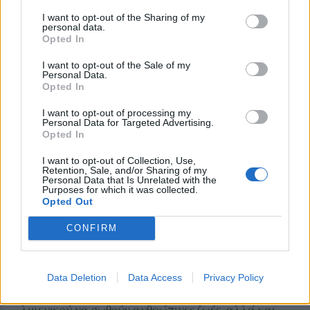
από τον πράσινο φανό της εσωτερικής
I want to opt-out of the Sharing of my
personal data.
λιμενολεκάνης έως τον πράσινο φανό της κύριας
Opted In
εισόδου του λιμένα Μυτιλήνης, ενώ προβλεπόταν
I want to opt-out of the Sale of my
και η τοποθέτηση τιμητικών πλακών σε δύο
Personal Data.
σημεία.
Opted In
I want to opt-out of processing my
Η απόφαση αυτή επικυρώθηκε στη συνέχεια με
Personal Data for Targeted Advertising.
Κοινή Υπουργική Απόφαση των τότε υπουργών
Opted In
Εσωτερικών Αλέξανδρου Χαρίτση και Ναυτιλίας
I want to opt-out of Collection, Use,
Νεκτάριου Σαντορινιού.
Retention, Sale, and/or Sharing of my
Personal Data that Is Unrelated with the
Purposes for which it was collected.
Ιδιαίτερα συγκινητική ήταν και η αναφορά της
Opted Out
Ζωής Λιβαδείτου στις στιγμές που έζησε μαζί με
CONFIRM
τον Κυριάκο Παπαδόπουλο στα ναυάγια και στις
επιχειρήσεις διάσωσης στο Αιγαίο. Θυμήθηκε ειδικά
το ναυάγιο της 28ης Οκτωβρίου 2015 στον
Data Deletion
Data Access
Privacy Policy
Μόλυβο, περιγράφοντας την αγωνία του
λιμενικού να σωθούν ανθρώπινες ζωές, αλλά και