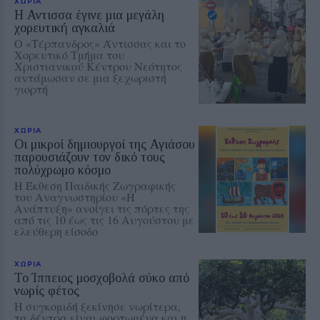
ΧΩΡΙΑ
Η Αντισσα έγινε μια μεγάλη
χορευτική αγκαλιά
Ο «Τέρπανδρος» Άντισσας και το
Χορευτικό Τμήμα του
Χριστιανικού Κέντρου Νεότητος
αντάμωσαν σε μια ξεχωριστή
γιορτή
ΧΩΡΙΑ
Οι μικροί δημιουργοί της Αγιάσου
παρουσιάζουν τον δικό τους
πολύχρωμο κόσμο
Η Έκθεση Παιδικής Ζωγραφικής
του Αναγνωστηρίου «Η
Ανάπτυξη» ανοίγει τις πόρτες της
από τις 10 έως τις 16 Αυγούστου με
ελεύθερη είσοδο
ΧΩΡΙΑ
Το Ίππειος μοσχοβολά σύκο από
νωρίς φέτος
Η συγκομιδή ξεκίνησε νωρίτερα,
τα δέντρα είναι φορτωμένα και η