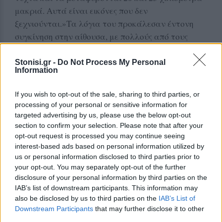
μακριά. Αυτά είναι εικόνες που δεν
ξεχνιούνται.»Τα λόγια του προκάλεσαν έντονη
συγκίνηση στην αίθουσα, με πολλούς από τους
παρευρισκόμενους κτηνοτρόφους να κουνάνε
καταφατικά το κεφάλι, αναγνωρίζοντας τη δική
Stonisi.gr -
Do Not Process My Personal
Information
τους πραγματικότητα μέσα από την περιγραφή
του.
If you wish to opt-out of the sale, sharing to third parties, or
processing of your personal or sensitive information for
Η παρέμβασή του αποτύπωσε με τον πιο σκληρό
targeted advertising by us, please use the below opt-out
τρόπο το ανθρώπινο πρόσωπο της κρίσης του
section to confirm your selection. Please note that after your
αφθώδους πυρετού στη Λέσβο, πίσω από αριθμούς,
opt-out request is processed you may continue seeing
interest-based ads based on personal information utilized by
πρωτόκολλα και κυβερνητικές εξαγγελίες.
us or personal information disclosed to third parties prior to
your opt-out. You may separately opt-out of the further
Καταγγελίες για τις ταφές των ζώων
disclosure of your personal information by third parties on the
IAB’s list of downstream participants. This information may
Στη συνέχεια τον λόγο πήρε ο πρόεδρος του
also be disclosed by us to third parties on the
IAB’s List of
Συλλόγου ΟΤΑ Λέσβου Δημήτρης Κόνσουλας, ο
Downstream Participants
that may further disclose it to other
οποίος στάθηκε ιδιαίτερα στον τρόπο διαχείρισης
third parties.