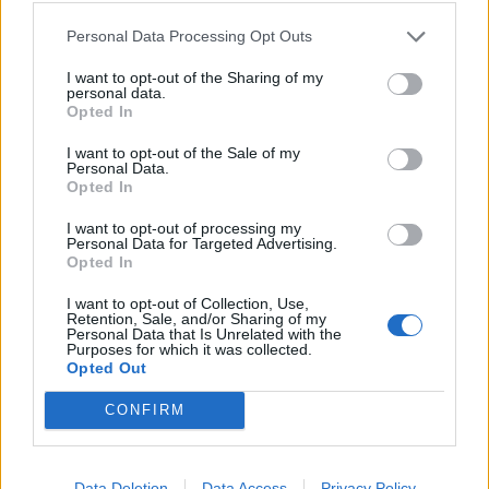
των νεκρών ζώων.Όπως είπε, οι πρώτες ταφές
Personal Data Processing Opt Outs
έγιναν ακόμη και μέσα σε κτήματα παραγωγών,
μπροστά στις ίδιες τις εγκαταστάσεις τους.
I want to opt-out of the Sharing of my
personal data.
Opted In
Ο ίδιος κατήγγειλε πως στο Σκαλοχώρι ανοίχτηκε
τάφρος που, όπως υποστήριξε, δεν πληρούσε τις
I want to opt-out of the Sale of my
Personal Data.
προβλεπόμενες προδιαγραφές βάθους, ενώ
Opted In
σημείωσε ότι στην περιοχή υπάρχει υδροφόρος
I want to opt-out of processing my
ορίζοντας που καταλήγει σε πηγές υδροδότησης.
Personal Data for Targeted Advertising.
Opted In
«Όλη η περιοχή έχει μετατραπεί σε ένα
I want to opt-out of Collection, Use,
νεκροταφείο ζώων» ανέφερε
Retention, Sale, and/or Sharing of my
χαρακτηριστικά.Υποστήριξε ακόμη πως σε
Personal Data that Is Unrelated with the
Purposes for which it was collected.
συγκεκριμένα σημεία καταγράφηκαν σοβαρά
Opted Out
προβλήματα δυσοσμίας, ενώ εξέφρασε ανησυχία
CONFIRM
για πιθανές επιπτώσεις στη δημόσια υγεία και το
περιβάλλον.
Data Deletion
Data Access
Privacy Policy