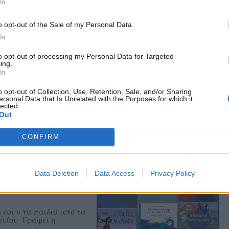
.gr on Google ↗
In
o opt-out of the Sale of my Personal Data.
In
to opt-out of processing my Personal Data for Targeted
ing.
In
o opt-out of Collection, Use, Retention, Sale, and/or Sharing
ersonal Data that Is Unrelated with the Purposes for which it
αγνωστικό κοινό
lected.
Out
ούλου θα μιλήσουν η
και ο Δημήτρης
CONFIRM
Data Deletion
Data Access
Privacy Policy
εύουν τα παιδιά από τα
είου -Γράφει η