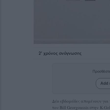
2
' χρόνος ανάγνωσης
Προσθέστε
Add 
Δύο εβδομάδες απομένουν για 
του Bill Georgoussis στην
K-Go