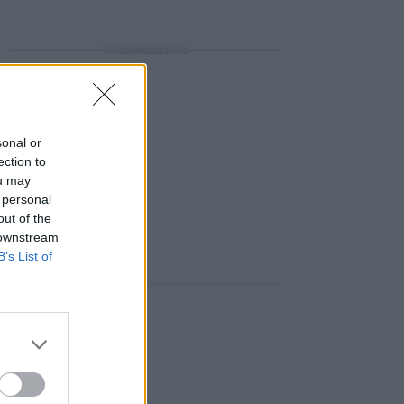
ΔΙΑΦΗΜΙΣΗ
sonal or
ection to
ou may
 personal
out of the
 downstream
B’s List of