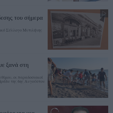
δεσης του σήμερα
ικό Σύλλογο Μυτιλήνης
ψε ξανά στη
θίμου, οι παραδοσιακοί
 βράδυ της 6ης Αυγούστου