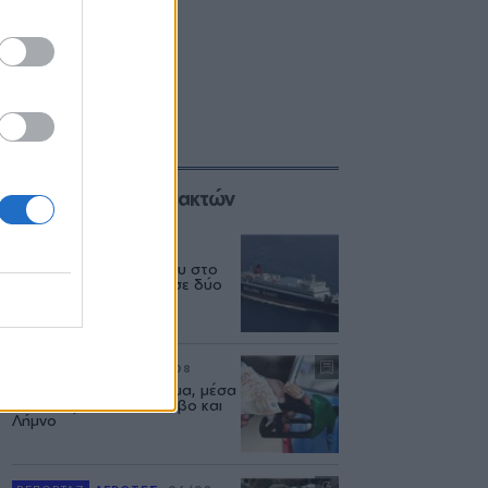
Επιλογές των Συντακτών
ΕΛΛΑΔΑ
06/08
Δεύτερη εμπλοκή κάβου στο
«Νήσος Ρόδος» μέσα σε δύο
μήνες
ΡΕΠΟΡΤΑΖ
ΑΓΟΡΑ
07/08
Φωτιά πήραν τα καυσιμα, μέσα
στον Αύγουστο σε Λέσβο και
Λήμνο