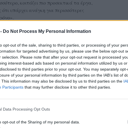
ισσότερο, κοιτάζει πιο προσεκτικά τα έργα,
ές ότι υπάρχει ανάγκη για περισσότερες
χρόνο».
 -
Do Not Process My Personal Information
α ανακοινώσει σύντομα το πρόγραμμά της για το
η θα κυκλοφορήσει δίγλωσση (ελληνικά/αγγλικά)
to opt-out of the sale, sharing to third parties, or processing of your per
is. Το καλοκαίρι θα ακολουθήσει ομαδική
formation for targeted advertising by us, please use the below opt-out s
 καλλιτέχνες, που συνδέουν τα εικαστικά με τη
r selection. Please note that after your opt-out request is processed y
eing interest-based ads based on personal information utilized by us or
disclosed to third parties prior to your opt-out. You may separately opt-
losure of your personal information by third parties on the IAB’s list of
 & Κυριακή, 15:00–20:00
. This information may also be disclosed by us to third parties on the
IA
ία Παρασκευή Λέσβου
Participants
that may further disclose it to other third parties.
είου Πολιτισμού
l Data Processing Opt Outs
ας στα αποτελέσματα αναζήτησης
o opt-out of the Sharing of my personal data.