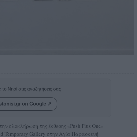
 το Νησί στις αναζητήσεις σας
stonisi.gr on Google ↗
την ολοκλήρωση της έκθεσης «Push Plus One»
ld Temporary Gallery στην Αγία Παρασκευή