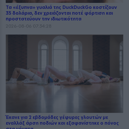
Τα «έξυπνα» γυαλιά της DuckDuckGo κοστίζουν
35 δολάρια, δεν χρειάζονται ποτέ φόρτιση και
προστατεύουν την ιδιωτικότητα
2026-08-06 07:34:28
Έκανε για 2 εβδομάδες γέφυρες γλουτών με
εναλλάξ άρση ποδιών και εξαφανίστηκε ο πόνος
στα γόνατα