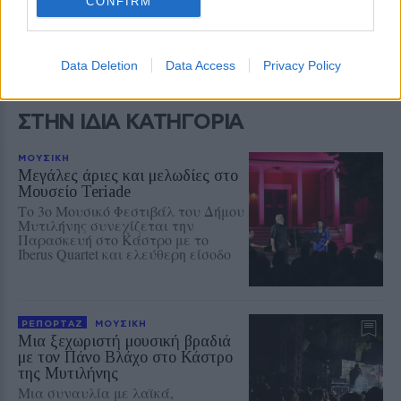
αναζήτησης
CONFIRM
Add stonisi.gr on Google ↗
Data Deletion
Data Access
Privacy Policy
ΣΤΗΝ ΙΔΙΑ ΚΑΤΗΓΟΡΙΑ
ΜΟΥΣΙΚΗ
Μεγάλες άριες και μελωδίες στο
Μουσείο Teriade
Το 3ο Μουσικό Φεστιβάλ του Δήμου
Μυτιλήνης συνεχίζεται την
Παρασκευή στο Κάστρο με το
Iberus Quartet και ελεύθερη είσοδο
ΡΕΠΟΡΤΑΖ
ΜΟΥΣΙΚΗ
Μια ξεχωριστή μουσική βραδιά
με τον Πάνο Βλάχο στο Κάστρο
της Μυτιλήνης
Μια συναυλία με λαϊκά,