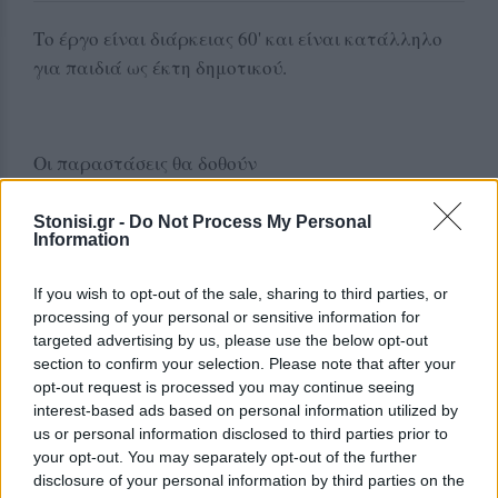
Το έργο είναι διάρκειας 60' και είναι κατάλληλο
για παιδιά ως έκτη δημοτικού.
Οι παραστάσεις θα δοθούν
-
Σάββατο 7 Μαρτίου
Δημοτικό Θέατρο
στο
Stonisi.gr -
Do Not Process My Personal
Μυτιλήνης
στις 18:00,
Information
Κυριακή 8 Μαρτίου
Δημοτικό Θέατρο
-
στο
If you wish to opt-out of the sale, sharing to third parties, or
Καλλονής
στις 11:30,
processing of your personal or sensitive information for
targeted advertising by us, please use the below opt-out
-
Δευτέρα 9 Μαρτίου
Δημοτικό Θέατρο
στο
section to confirm your selection. Please note that after your
opt-out request is processed you may continue seeing
Μυτιλήνης
στις 18:00,
interest-based ads based on personal information utilized by
us or personal information disclosed to third parties prior to
Τετάρτη 11 Μαρτίου
Πνευματικό Κέντρο
-
στο
your opt-out. You may separately opt-out of the further
Πλωμαρίου
στις 18:00
disclosure of your personal information by third parties on the