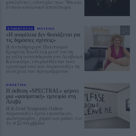
μπαλάντες, επιτυχίες των ’90s και
έντονο κοινωνικό αποτύπωμα
ΣΥΝΕΝΤΕΥΞΗ
ΜΟΥΣΙΚΗ
«Η ασφάλεια δεν θυσιάζεται για
τις δημόσιες σχέσεις»
Η Αντιδήμαρχος Πολιτισμού
Εριφύλη Χιωτέλλη μιλά για τη
μεγάλη ανταπόκριση στο Λεσβιακό
Καλοκαίρι, υπερασπίζεται τους
εργαζομένους και παρουσιάζει τη
συνέχεια του προγράμματος
ΕΙΚΑΣΤΙΚΑ
Η έκθεση «SPECTRAL» φέρνει
μια «φασματική» εμπειρία στη
Λέσβο
Η K-Gold Temporary Gallery
παρουσιάζει έργα εικαστικών,
φωτογραφίας, χορού και μόδας έως
τις 6 Σεπτεμβρίου