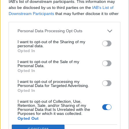
IAB’s list of downstream participants. This information may
also be disclosed by us to third parties on the
IAB’s List of
Downstream Participants
that may further disclose it to other
Γενική είσοδος 8 ευρώ.
third parties.
Τηλέφωνο επικοινωνίας 6977987248
Personal Data Processing Opt Outs
Πληροφορίες:
I want to opt-out of the Sharing of my
personal data.
Opted In
Επίσημη Ιστοσελίδα
www.kouklotheatro.gr
I want to opt-out of the Sale of my
Personal Data.
Στο
Facebook
μπορείτε να διαβάσετε
κριτικές
για
Opted In
την ποιότητα της δουλειάς μας.
I want to opt-out of processing my
Personal Data for Targeted Advertising.
Opted In
Στο
Youtube
συνεντεύξεις και βίντεο για την
καλύτερη κατανόηση της τεχνικής που
I want to opt-out of Collection, Use,
Retention, Sale, and/or Sharing of my
χρησιμοποιούμε.
Personal Data that Is Unrelated with the
Purposes for which it was collected.
Opted Out
Δείτε περισσότερα άρθρα μας στα αποτελέσματα