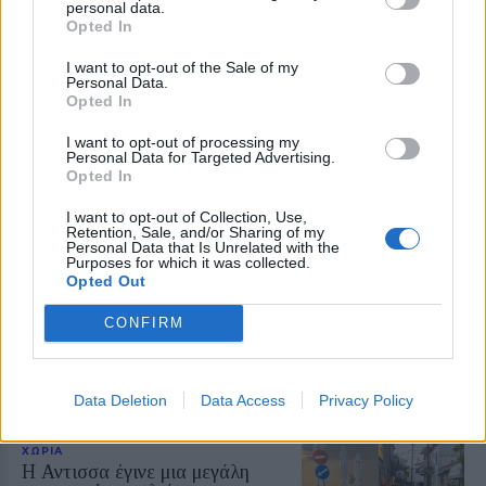
personal data.
Καταγγελία για άλογα ανάμεσα
Opted In
σε σπασμένα μπουκάλια σε
πανηγύρια της Λέσβου
I want to opt-out of the Sale of my
Η A Promise to Animals
Personal Data.
δημοσιοποίησε βίντεο και
Opted In
υποστηρίζει ότι οι συγκεκριμένες
πρακτικές θέτουν σε κίνδυνο την
I want to opt-out of processing my
ευζωία των ζώων και την
Personal Data for Targeted Advertising.
ασφάλεια των παρευρισκομένων
Opted In
ΜΥΤΙΛΗΝΗ
I want to opt-out of Collection, Use,
Retention, Sale, and/or Sharing of my
Ο ΔΕΔΔΗΕ τράβηξε την πρίζα
Personal Data that Is Unrelated with the
στην Κομνηνάκη και
Purposes for which it was collected.
εξαφανίστηκε η ενημέρωση
Opted Out
Ξενοδοχεία, τουριστικά
καταλύματα και επιχειρήσεις
CONFIRM
εστίασης έμειναν χωρίς ρεύμα
μέσα στον Αύγουστο – Ο Στρατής
Αλμπάνης καταγγέλλει
απαξιωτικές απαντήσεις και ένα
ατελείωτο παιχνίδι ευθυνών
Data Deletion
Data Access
Privacy Policy
ΧΩΡΙΑ
Η Αντισσα έγινε μια μεγάλη