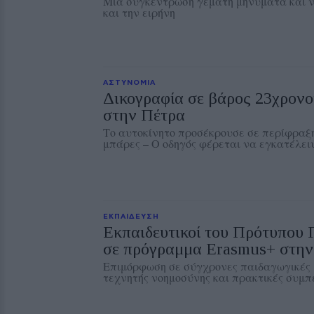
Μια συγκέντρωση γεμάτη μηνύματα και ν
και την ειρήνη
ΑΣΤΥΝΟΜΙΑ
Δικογραφία σε βάρος 23χρονου
στην Πέτρα
Το αυτοκίνητο προσέκρουσε σε περίφραξη
μπάρες – Ο οδηγός φέρεται να εγκατέλειψ
ΕΚΠΑΙΔΕΥΣΗ
Εκπαιδευτικοί του Πρότυπου
σε πρόγραμμα Erasmus+ στην
Επιμόρφωση σε σύγχρονες παιδαγωγικές 
τεχνητής νοημοσύνης και πρακτικές συμπ