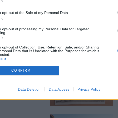
In
o opt-out of the Sale of my Personal Data.
In
ιδιά της
to opt-out of processing my Personal Data for Targeted
ing.
Αξιωματικών από τον
In
Ε
o opt-out of Collection, Use, Retention, Sale, and/or Sharing
ersonal Data that Is Unrelated with the Purposes for which it
lected.
Out
CONFIRM
δεσης του σήμερα
ικό Σύλλογο Μυτιλήνης
Data Deletion
Data Access
Privacy Policy