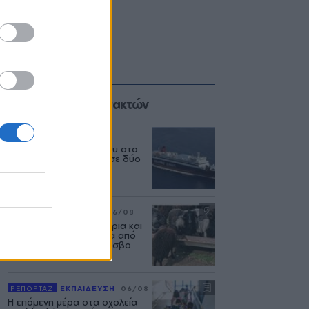
Επιλογές των Συντακτών
ΕΛΛΑΔΑ
06/08
Δεύτερη εμπλοκή κάβου στο
«Νήσος Ρόδος» μέσα σε δύο
μήνες
ΡΕΠΟΡΤΑΖ
ΑΓΡΟΤΕΣ
06/08
Ανασταίνονται... μοσχάρια και
πρόβατα κάνουν βόλτα από
στάνη σε στάνη στη Λέσβο
ΡΕΠΟΡΤΑΖ
ΕΚΠΑΙΔΕΥΣΗ
06/08
Η επόμενη μέρα στα σχολεία