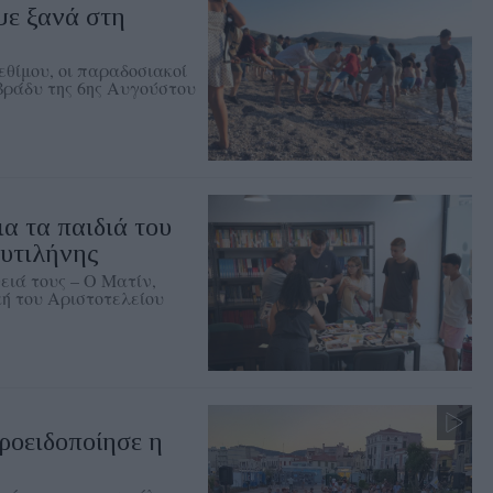
ψε ξανά στη
θίμου, οι παραδοσιακοί
 βράδυ της 6ης Αυγούστου
ια τα παιδιά του
υτιλήνης
ειά τους – Ο Ματίν,
ή του Αριστοτελείου
ροειδοποίησε η