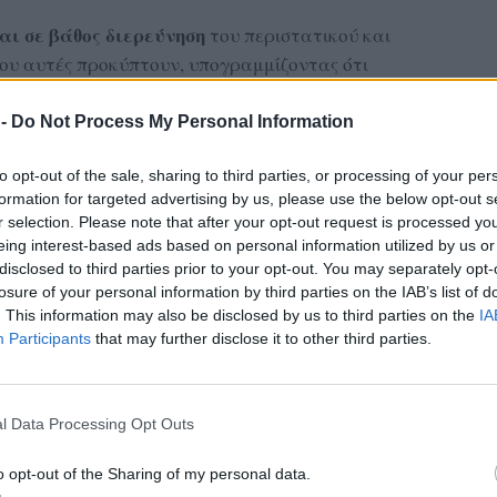
αι σε βάθος διερεύνηση
του περιστατικού και
ου αυτές προκύπτουν, υπογραμμίζοντας ότι
εν μπορούν να γίνουν ανεκτές σε μια
 -
Do Not Process My Personal Information
η προστασία των δημοσιογράφων κατά την
to opt-out of the sale, sharing to third parties, or processing of your per
υς αποτελεί θεμελιώδη προϋπόθεση για την
formation for targeted advertising by us, please use the below opt-out s
r selection. Please note that after your opt-out request is processed y
 διασφάλιση της διαφάνειας σε γεγονότα
eing interest-based ads based on personal information utilized by us or
disclosed to third parties prior to your opt-out. You may separately opt-
losure of your personal information by third parties on the IAB’s list of
. This information may also be disclosed by us to third parties on the
IA
ας στα αποτελέσματα αναζήτησης
Participants
that may further disclose it to other third parties.
.gr on Google ↗
l Data Processing Opt Outs
o opt-out of the Sharing of my personal data.